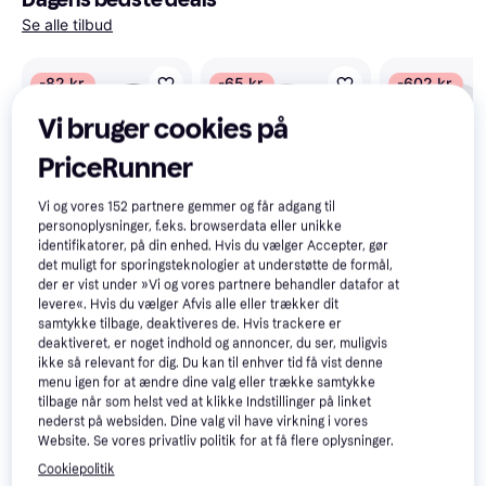
Se alle tilbud
-82 kr.
-65 kr.
-602 kr.
Vi bruger cookies på
PriceRunner
Vi og vores
152
partnere gemmer og får adgang til
personoplysninger, f.eks. browserdata eller unikke
identifikatorer, på din enhed. Hvis du vælger Accepter, gør
det muligt for sporingsteknologier at understøtte de formål,
JBL Tune 770NC
4.4
der er vist under »Vi og vores partnere behandler datafor at
Black
levere«. Hvis du vælger Afvis alle eller trækker dit
samtykke tilbage, deaktiveres de. Hvis trackere er
Emporio Armani
4.7
deaktiveret, er noget indhold og annoncer, du ser, muligvis
Stronger with
ikke så relevant for dig. Du kan til enhver tid få vist denne
You Intensely
menu igen for at ændre dine valg eller trække samtykke
Philips Hue Tw
tilbage når som helst ved at klikke Indstillinger på linket
EdP 50ml
White Bordla
nederst på websiden. Dine valg vil have virkning i vores
33cm
Website. Se vores privatliv politik for at få flere oplysninger.
Cookiepolitik