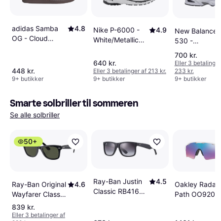
adidas Samba
4.8
Nike P-6000 -
4.9
New Balance
OG - Cloud
White/Metallic
530 -
White/Core
Silver/Black
White/Natural
700 kr.
Black/Clear
Indigo
640 kr.
Eller 3 betalinger
Granite
448 kr.
Eller 3 betalinger af 213 kr.
233 kr.
9+ butikker
9+ butikker
9+ butikker
Smarte solbriller til sommeren
Se alle solbriller
50+
Ray-Ban Justin
4.5
Oakley Radar
Ray-Ban Original
4.6
Classic RB4165
Path OO9208
Wayfarer Classic
601/8G -
4738
RB2140 901
839 kr.
Black/Grey
Eller 3 betalinger af