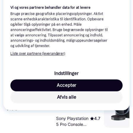
Vi og vores partnere behandler data for at levere
Bruge præcise geografiske placeringsoplysninger. Aktivt
scanne enhedskarakteristika til identifikation. Opbevare
og/eller tilgå oplysninger på en enhed. Måle
517 kr.
599 kr.
387 kr.
452 kr.
annonceringseffektivitet. Bruge begrænsede oplysninger til
1.036 kr.
1.638
Eller 3 betalinger af 172 kr.
Eller 3 betalinger af 129 kr.
at vælge annoncering. Tilpasset annoncering og indhold,
9+ butikker
9+ butikker
9+ butikker
annoncerings- og indholdsmåling, målgruppeundersøgelser
og udvikling af tjenester.
Populære produkter lige nu
Liste over partnere (leverandører)
1000+
500+
200+
Indstillinger
Accepter
Afvis alle
Apple AirPods
4.7
Pro 3
Sony Playstation
4.7
5 Pro Console
2TB