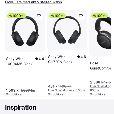
Over-Ears med aktiv støjreduktion
1000+
100+
100+
Sony WH-
4.6
Sony WH-
4.4
CH720N Black
Bose
1000XM5 Black
QuietComfort
Ultra Gen 2
Trådløse
2.588 kr.
2.590
Høretelefoner
481 kr.
490 kr.
Eller 3 betalinger
Sort
1.599 kr.
1.609 kr.
Eller 3 betalinger af 160 kr.
863 kr.
9+ butikker
9+ butikker
9+ butikker
Inspiration