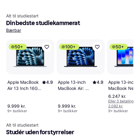
Alt til studiestart
Din bedste studiekammerat
Bærbar
50+
100+
50+
Apple MacBook
4.9
Apple 13-inch
4.9
Apple 13-inch
Air 13 Inch 16GB
MacBook Air: M5
MacBook Neo
512GB SSD Sky
chip with
A18 Pro chip
6.247 kr.
Blue
10‑core CPU and
with 6‑core C
Eller 3 betalinger
9.999 kr.
9.999 kr.
2.082 kr.
8‑core GPU,
and 5‑core G
9+ butikker
9+ butikker
9+ butikker
16GB, 512GB
8GB, 256GB
SSD - Midnight
SSD - Indigo
Alt til studiestart
Studér uden forstyrrelser