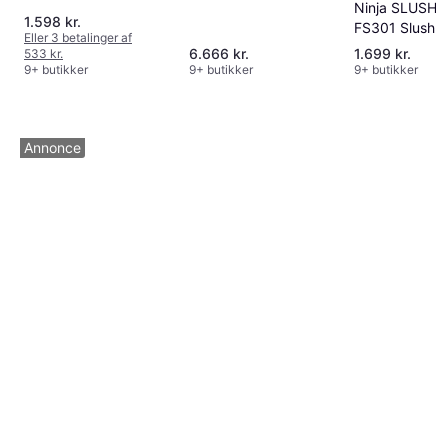
Ninja SLUSHi
1.598 kr.
FS301 Slush
Eller 3 betalinger af
Maskine 2.5L
6.666 kr.
1.699 kr.
533 kr.
9+ butikker
9+ butikker
9+ butikker
Annonce