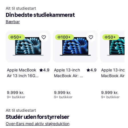
Alt til studiestart
Din bedste studiekammerat
Bærbar
50+
100+
50+
Apple MacBook
4.9
Apple 13-inch
4.9
Apple 13-inch
Air 13 Inch 16GB
MacBook Air: M5
MacBook Air:
512GB SSD Sky
chip with
chip with
Blue
10‑core CPU and
10‑core CPU 
9.999 kr.
9.999 kr.
9.999 kr.
8‑core GPU,
8‑core GPU,
9+ butikker
9+ butikker
9+ butikker
16GB, 512GB
16GB, 512GB
SSD - Midnight
SSD - Silver
Danish Layout
Alt til studiestart
Studér uden forstyrrelser
Over-Ears med aktiv støjreduktion