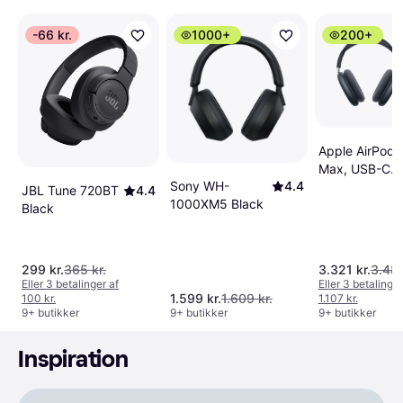
-66 kr.
1000+
200+
Apple AirPods
Max, USB-C
Sony WH-
4.4
Midnight
JBL Tune 720BT
4.4
1000XM5 Black
Black
299 kr.
365 kr.
3.321 kr.
3.482
Eller 3 betalinger af
Eller 3 betalinger
1.599 kr.
1.609 kr.
100 kr.
1.107 kr.
9+ butikker
9+ butikker
9+ butikker
Inspiration