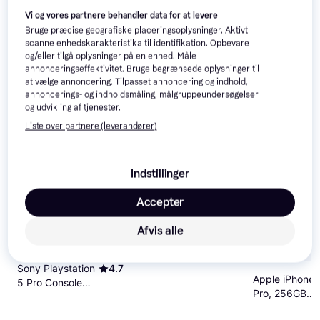
Roll-on 75ml
Dr. Althea 345
4.6
Vi og vores partnere behandler data for at levere
Relief Cream
Bruge præcise geografiske placeringsoplysninger. Aktivt
50ml
scanne enhedskarakteristika til identifikation. Opbevare
100 kr.
113 kr.
og/eller tilgå oplysninger på en enhed. Måle
77 kr.
96 kr.
199 kr.
230 kr.
Eller 3 betalinger af 33 kr.
annonceringseffektivitet. Bruge begrænsede oplysninger til
9+ butikker
9+ butikker
9+ butikker
at vælge annoncering. Tilpasset annoncering og indhold,
annoncerings- og indholdsmåling, målgruppeundersøgelser
Populære produkter lige nu
og udvikling af tjenester.
Liste over partnere (leverandører)
500+
1000+
100+
Indstillinger
Accepter
Afvis alle
Apple AirPods
4.7
Pro 3
Sony Playstation
4.7
Apple iPhone 
5 Pro Console
Pro, 256GB
2TB
Deep Blue