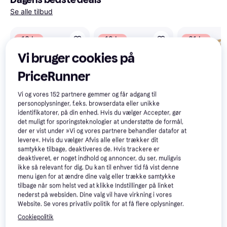
Se alle tilbud
-13 kr.
-19 kr.
-31 kr.
Vi bruger cookies på
PriceRunner
Havaianas To
Flip Flop -
Vi og vores
152
partnere gemmer og får adgang til
Buttercream
personoplysninger, f.eks. browserdata eller unikke
identifikatorer, på din enhed. Hvis du vælger Accepter, gør
det muligt for sporingsteknologier at understøtte de formål,
der er vist under »Vi og vores partnere behandler datafor at
levere«. Hvis du vælger Afvis alle eller trækker dit
samtykke tilbage, deaktiveres de. Hvis trackere er
deaktiveret, er noget indhold og annoncer, du ser, muligvis
ikke så relevant for dig. Du kan til enhver tid få vist denne
menu igen for at ændre dine valg eller trække samtykke
tilbage når som helst ved at klikke Indstillinger på linket
nederst på websiden. Dine valg vil have virkning i vores
Biotherm 72H
4.8
Website. Se vores privatliv politik for at få flere oplysninger.
Day Control
Extreme
Cookiepolitik
Protection Deo