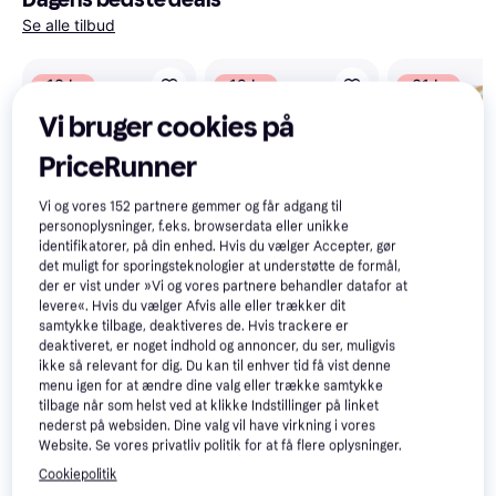
Se alle tilbud
-13 kr.
-19 kr.
-31 kr.
Vi bruger cookies på
PriceRunner
Havaianas To
Flip Flop -
Vi og vores
152
partnere gemmer og får adgang til
Buttercream
personoplysninger, f.eks. browserdata eller unikke
identifikatorer, på din enhed. Hvis du vælger Accepter, gør
det muligt for sporingsteknologier at understøtte de formål,
der er vist under »Vi og vores partnere behandler datafor at
levere«. Hvis du vælger Afvis alle eller trækker dit
samtykke tilbage, deaktiveres de. Hvis trackere er
deaktiveret, er noget indhold og annoncer, du ser, muligvis
ikke så relevant for dig. Du kan til enhver tid få vist denne
menu igen for at ændre dine valg eller trække samtykke
tilbage når som helst ved at klikke Indstillinger på linket
nederst på websiden. Dine valg vil have virkning i vores
Biotherm 72H
4.8
Website. Se vores privatliv politik for at få flere oplysninger.
Day Control
Extreme
Cookiepolitik
Protection Deo