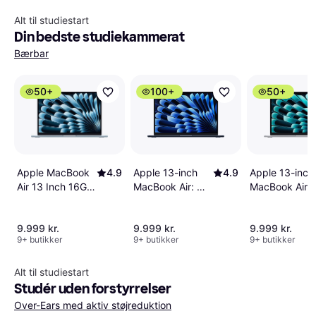
Alt til studiestart
Din bedste studiekammerat
Bærbar
50+
100+
50+
Apple MacBook
4.9
Apple 13-inch
4.9
Apple 13-inch
Air 13 Inch 16GB
MacBook Air: M5
MacBook Air:
512GB SSD Sky
chip with
chip with
Blue
10‑core CPU and
10‑core CPU 
9.999 kr.
9.999 kr.
9.999 kr.
8‑core GPU,
8‑core GPU,
9+ butikker
9+ butikker
9+ butikker
16GB, 512GB
16GB, 512GB
SSD - Midnight
SSD - Silver
Danish Layout
Alt til studiestart
Studér uden forstyrrelser
Over-Ears med aktiv støjreduktion