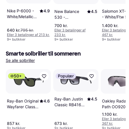
Nike P-6000 -
4.9
Salomon XT-6
New Balance
4.5
White/Metallic
- White/Ftw Si
530 -
Silver/Black
White/Natural
700 kr.
1.400 kr.
Indigo
640 kr.
795 kr.
Eller 3 betalinger af
Eller 3 betalinger
Eller 3 betalinger af 213 kr.
233 kr.
467 kr.
9+ butikker
9+ butikker
9+ butikker
Smarte solbriller til sommeren
Se alle solbriller
50+
Populær
Ray-Ban Justin
4.5
Ray-Ban Original
4.6
Oakley Radar
Classic RB4165
Wayfarer Classic
Path OO9208
601/8G -
RB2140 901
5238
1.100 kr.
Black/Grey
Eller 3 betalinger
857 kr.
673 kr.
367 kr.
9+ butikker
9+ butikker
9+ butikker