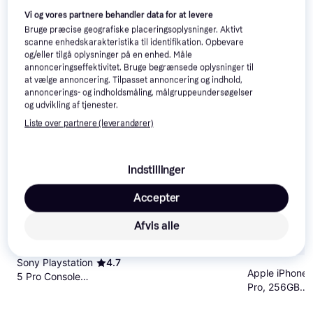
Roll-on 75ml
Dr. Althea 345
4.6
Vi og vores partnere behandler data for at levere
Relief Cream
Bruge præcise geografiske placeringsoplysninger. Aktivt
50ml
scanne enhedskarakteristika til identifikation. Opbevare
100 kr.
113 kr.
og/eller tilgå oplysninger på en enhed. Måle
77 kr.
96 kr.
199 kr.
230 kr.
Eller 3 betalinger af 33 kr.
annonceringseffektivitet. Bruge begrænsede oplysninger til
9+ butikker
9+ butikker
9+ butikker
at vælge annoncering. Tilpasset annoncering og indhold,
annoncerings- og indholdsmåling, målgruppeundersøgelser
Populære produkter lige nu
og udvikling af tjenester.
Liste over partnere (leverandører)
500+
1000+
100+
Indstillinger
Accepter
Afvis alle
Apple AirPods
4.7
Pro 3
Sony Playstation
4.7
Apple iPhone 
5 Pro Console
Pro, 256GB
2TB
Deep Blue