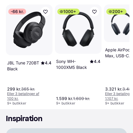
-66 kr.
1000+
200+
Apple AirPods
Max, USB-C
Sony WH-
4.4
Midnight
JBL Tune 720BT
4.4
1000XM5 Black
Black
299 kr.
365 kr.
3.321 kr.
3.482
Eller 3 betalinger af
Eller 3 betalinger
1.599 kr.
1.609 kr.
100 kr.
1.107 kr.
9+ butikker
9+ butikker
9+ butikker
Inspiration