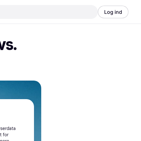
Log ind
s. 
wserdata
t for