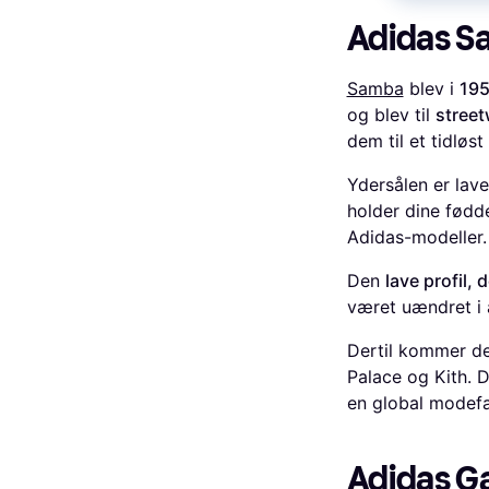
Adidas S
Samba
blev i
195
og blev til
street
dem til et tidløst
Ydersålen er lav
holder dine fødd
Adidas-modeller.
Den
lave profil, 
været uændret i å
Dertil kommer d
Palace og Kith. D
en global modefa
Adidas Ga