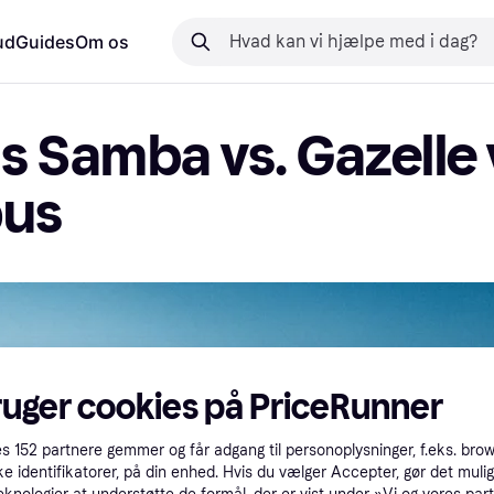
ud
Guides
Om os
s Samba vs. Gazelle v
us
ruger cookies på PriceRunner
es
152
partnere gemmer og får adgang til personoplysninger, f.eks. bro
ke identifikatorer, på din enhed. Hvis du vælger Accepter, gør det mulig