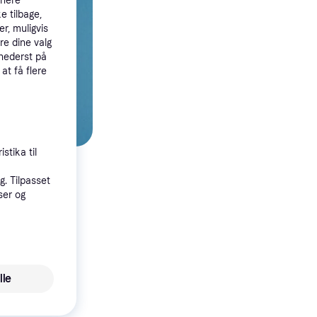
tnere
e tilbage,
r, muligvis
re dine valg
 nederst på
 at få flere
stika til
. Tilpasset
ser og
ære en
formål. Lad os
lle
pris