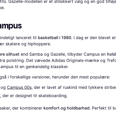
its. Gazelle-modellen er et stilsikkert valg og en god tilføje
be.
Campus
ndeligt lanceret til
basketball i 1980
. I dag er den blevet en
ær skatere og hiphoppere.
re silhuet
end Samba og Gazelle, tilbyder Campus en
hold
ra polstring. Det vævede Adidas Originals-mærke og Trefo
mpus til en genkendelig klassiker.
så i forskellige versioner, herunder den mest populære:
og
Campus 00s
, der er lavet af ruskind med tykkere stribe
der er designet til skateboarding.
eaker, der kombinerer
komfort og holdbarhed
. Perfekt til 