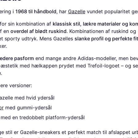
ering i
1968 til håndbold
, har
Gazelle
vundet popularitet ge
 for sin kombination af
klassisk stil, lækre materialer og ko
af en
overdel af blødt ruskind
. Kombinationen af ruskind o
et sporty udtryk. Mens Gazelles
slanke profil og perfekte fi
er.
redere pasform
end mange andre Adidas-modeller, men bev
-æstetik med hælkappen prydet med Trefoil-logoet – og sel
.
lere versioner:
azelle med hvid ydersål
or
med gummi-ydersål
med en tredobbelt platform-ydersål
e stil er Gazelle-sneakers et perfekt match til afslappet ur