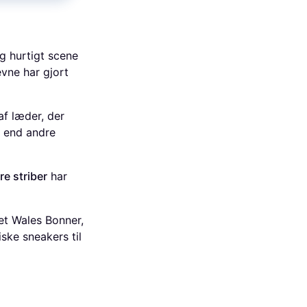
g hurtigt scene
vne har gjort
af læder, der
m end andre
re striber
har
t Wales Bonner,
ske sneakers til