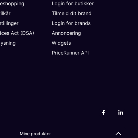
neshopping
Login for butikker
vilkår
Tilmeld dit brand
tillinger
Login for brands
vices Act (DSA)
Annoncering
ysning
Widgets
PriceRunner API
Mine produkter