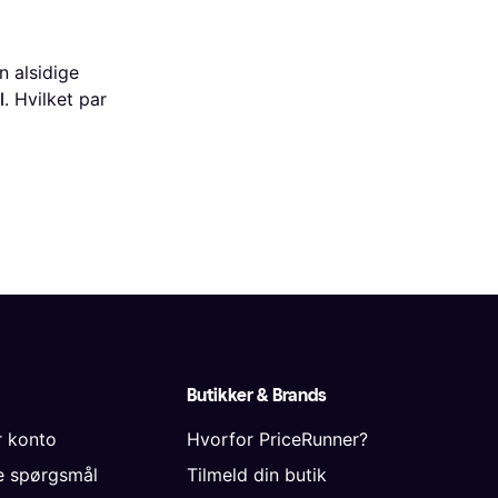
n alsidige
l
. Hvilket par
Butikker & Brands
r konto
Hvorfor PriceRunner?
de spørgsmål
Tilmeld din butik