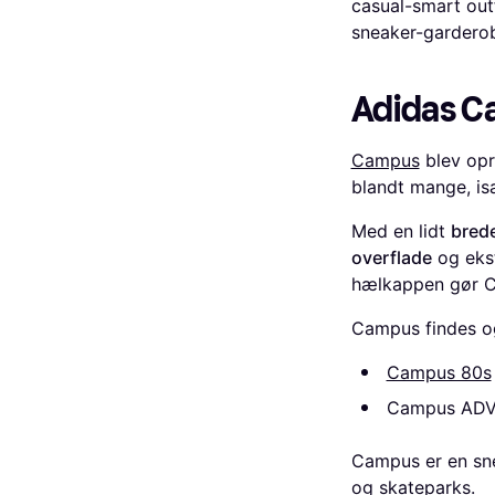
casual-smart outf
sneaker-gardero
Adidas 
Campus
blev opri
blandt mange, is
Med en lidt
brede
overflade
og ekst
hælkappen gør Ca
Campus findes og
Campus 80s
Campus ADV, 
Campus er en sn
og skateparks.