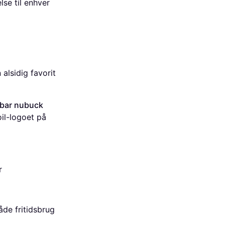
lse til enhver
 alsidig favorit
bar nubuck
il-logoet på
r
både fritidsbrug