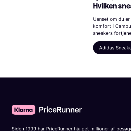
Hvilken sne
Uanset om du er t
komfort i Campus
sneakers fortjene
Adidas Sneak
Siden 1999 har PriceRunner hjulpet millioner af besø