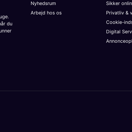
Nyhedsrum
Sikker onli
Arbejd hos os
Privatliv & 
uge.
Cookie-inds
når du
unner
Digital Ser
Annonceopl