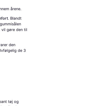
nnem årene.
mfort
. Blandt
g gummisålen
t
vil gøre den til
arer den
vfølgelig de 3
bant tøj og