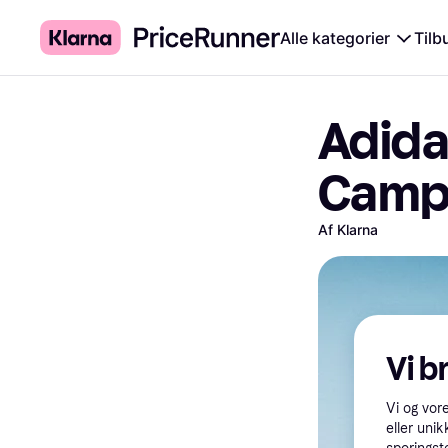
Alle kategorier
Tilb
Adida
Camp
Af Klarna
Vi b
Vi og vor
eller unik