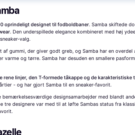
amba
0 oprindeligt designet til fodboldbaner
. Samba skiftede do
wear
. Den underspillede elegance kombineret med høj ydee
 sneaker-valg.
et af gummi, der giver godt greb, og Samba har en overdel 
er varme og tørre. Samba har desuden en smallere pasfor
de rene linjer, den T-formede tåkappe og de karakteristiske t
rtier - og har gjort Samba til en sneaker-favorit.
e bemærkelsesværdige designsamarbejder med blandt ande
e tre designere var med til at løfte Sambas status fra klassi
vorit.
zelle