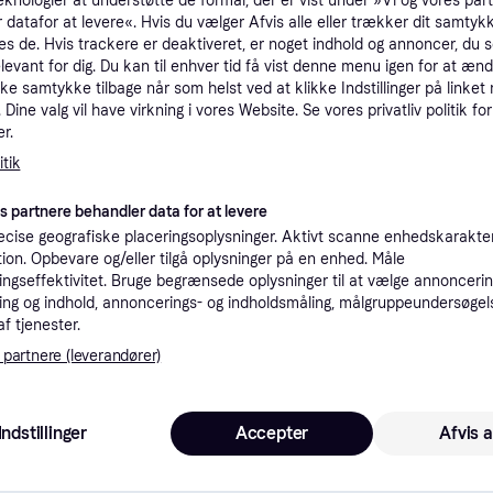
eknologier at understøtte de formål, der er vist under »Vi og vores par
 datafor at levere«. Hvis du vælger Afvis alle eller trækker dit samtykk
es de. Hvis trackere er deaktiveret, er noget indhold og annoncer, du se
elevant for dig. Du kan til enhver tid få vist denne menu igen for at ænd
kke samtykke tilbage når som helst ved at klikke Indstillinger på linket
Dine valg vil have virkning i vores Website. Se vores privatliv politik for
r.
tik
es partnere behandler data for at levere
cise geografiske placeringsoplysninger. Aktivt scanne enhedskarakteri
ation. Opbevare og/eller tilgå oplysninger på en enhed. Måle
ngseffektivitet. Bruge begrænsede oplysninger til at vælge annoncering
azelle eller Campus?
ng og indhold, annoncerings- og indholdsmåling, målgruppeundersøgel
af tjenester.
idas' ikoniske sneakers; Samba, Gazelle og Campus kan v
 partnere (leverandører)
dløse sneakers klassikere har hver især et unikt design og 
må detaljer, så du kan vælge den perfekte sneaker.
Indstillinger
Accepter
Afvis a
behøver for at finde dit sneaker-match til den bedste 