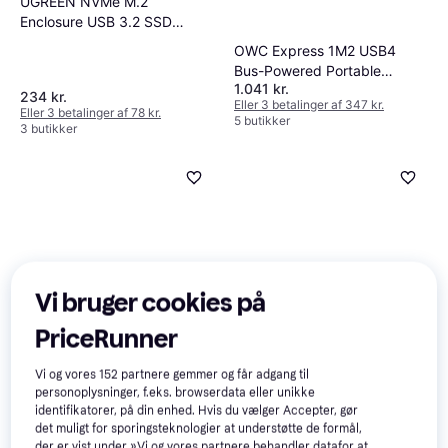
UGREEN NVMe M.2
Enclosure USB 3.2 SSD
10Gbps M.2 Case for NVMe
OWC Express 1M2 USB4
PCIe M-Key/M+B Key in
Bus-Powered Portable
2230/2242/2260/2280 with
1.041 kr.
External Storage Enclosure
234 kr.
USB C to C and USB A to C
Eller 3 betalinger af 347 kr.
Eller 3 betalinger af 78 kr.
5 butikker
Cables (Black)
3 butikker
Vi bruger cookies på
PriceRunner
Vi og vores
152
partnere gemmer og får adgang til
UGREEN 50422
4
RaidSonic IB-3740-C31
personoplysninger, f.eks. browserdata eller unikke
1.417 kr.
165 kr.
identifikatorer, på din enhed. Hvis du vælger Accepter, gør
Eller 3 betalinger af 472 kr.
Eller 3 betalinger af 55 kr.
4 butikker
det muligt for sporingsteknologier at understøtte de formål,
9 butikker
der er vist under »Vi og vores partnere behandler datafor at