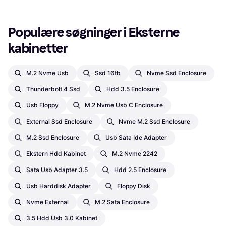
Populære søgninger i Eksterne 
kabinetter
M.2 Nvme Usb
Ssd 16tb
Nvme Ssd Enclosure
Thunderbolt 4 Ssd
Hdd 3.5 Enclosure
Usb Floppy
M.2 Nvme Usb C Enclosure
External Ssd Enclosure
Nvme M.2 Ssd Enclosure
M.2 Ssd Enclosure
Usb Sata Ide Adapter
Ekstern Hdd Kabinet
M.2 Nvme 2242
Sata Usb Adapter 3.5
Hdd 2.5 Enclosure
Usb Harddisk Adapter
Floppy Disk
Nvme External
M.2 Sata Enclosure
3.5 Hdd Usb 3.0 Kabinet