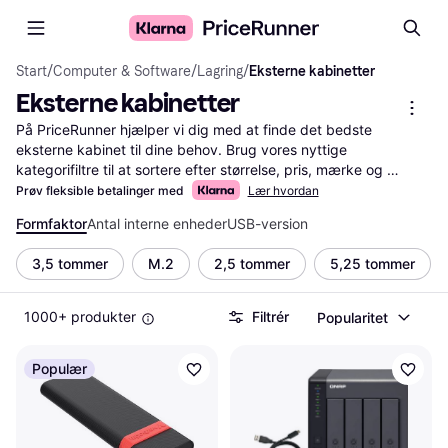
Start
/
Computer & Software
/
Lagring
/
Eksterne kabinetter
Eksterne kabinetter
På PriceRunner hjælper vi dig med at finde det bedste 
eksterne kabinet til dine behov. Brug vores nyttige 
kategorifiltre til at sortere efter størrelse, pris, mærke og 
funktioner. Du kan nemt sammenligne priser på tværs af 
Prøv fleksible betalinger med
Lær hvordan
forskellige forhandlere og læse brugeranmeldelser for at træffe 
Formfaktor
Antal interne enheder
USB-version
den rigtige beslutning. Vores service guider dig gennem et 
bredt udvalg af eksterne kabinetter, så du hurtigt kan finde 
3,5 tommer
M.2
2,5 tommer
5,25 tommer
det, der passer til dine krav. Med detaljerede 
produktbeskrivelser og brugervenlige filtre bliver din søgning 
enkel og effektiv. Stol på PriceRunner til at hjælpe dig med at 
1000+ produkter
Filtrér
Popularitet
vælge det rette eksterne kabinet uden besvær.
Mere om eksterne kabinetter »
Populær