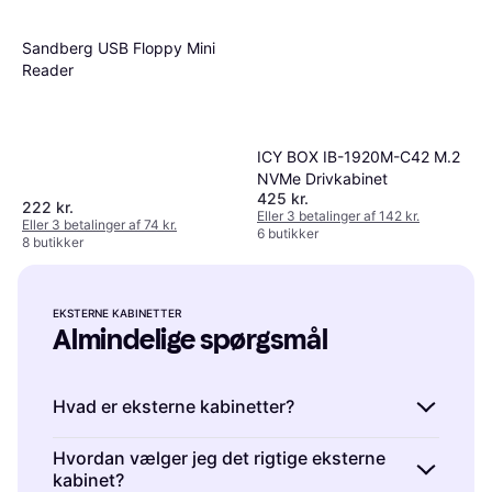
Sandberg USB Floppy Mini
Reader
ICY BOX IB-1920M-C42 M.2
NVMe Drivkabinet
425 kr.
222 kr.
Eller 3 betalinger af 142 kr.
Eller 3 betalinger af 74 kr.
6 butikker
8 butikker
EKSTERNE KABINETTER
Almindelige spørgsmål
Hvad er eksterne kabinetter?
Eksterne kabinetter er beskyttende huse til
Hvordan vælger jeg det rigtige eksterne
kabinet?
harddiske eller SSD'er, der tilsluttes via USB.