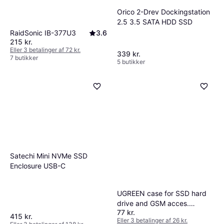
Orico 2-Drev Dockingstation
2.5 3.5 SATA HDD SSD
RaidSonic IB-377U3
3.6
215 kr.
Eller 3 betalinger af 72 kr.
339 kr.
7 butikker
5 butikker
Satechi Mini NVMe SSD
Enclosure USB-C
UGREEN case for SSD hard
drive and GSM acces.
77 kr.
[Levering: 4-5 dage]
415 kr.
Eller 3 betalinger af 26 kr.