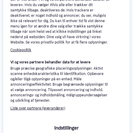
levere«. Hvis du vælger Afvis alle eller trækker dit
samtykke tilbage, deaktiveres de. Hvis trackere er
deaktiveret, er noget indhold og annoncer, du ser, muligvis
ikke så relevant for dig. Du kan til enhver tid få vist denne
menu igen for at ændre dine valg eller trække samtykke
tilbage når som helst ved at klikke Indstillinger på linket
nederst på websiden. Dine valg vil have virkning i vores
Website. Se vores privatliv politik for at få flere oplysninger.
Cookiepolitik
LogiLink UA0107
4.5
Vi og vores partnere behandler data for at levere
Bruge præcise geografiske placeringsoplysninger. Aktivt
scanne enhedskarakteristika til identifikation. Opbevare
ICY BOX IB-
3.7
og/eller tilgå oplysninger på en enhed. Måle
RD3620SU3
annonceringseffektivitet. Bruge begrænsede oplysninger til
701 kr.
at vælge annoncering. Tilpasset annoncering og indhold,
Eller 3 betalinger af 234 kr.
annoncerings- og indholdsmåling, målgruppeundersøgelser
169 kr.
4 butikker
og udvikling af tjenester.
7 butikker
Liste over partnere (leverandører)
Eksterne kabinetter: 3 ting at 
Indstillinger
overveje, før du køber