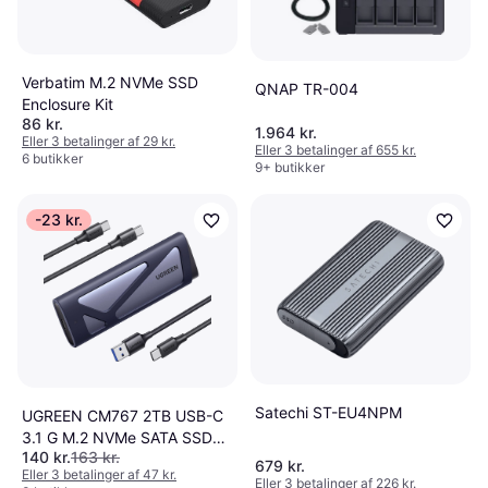
Verbatim M.2 NVMe SSD
QNAP TR-004
Enclosure Kit
86 kr.
1.964 kr.
Eller 3 betalinger af 29 kr.
Eller 3 betalinger af 655 kr.
6 butikker
9+ butikker
-23 kr.
Satechi ST-EU4NPM
UGREEN CM767 2TB USB-C
3.1 G M.2 NVMe SATA SSD
140 kr.
163 kr.
Enclosure
679 kr.
Eller 3 betalinger af 47 kr.
Eller 3 betalinger af 226 kr.