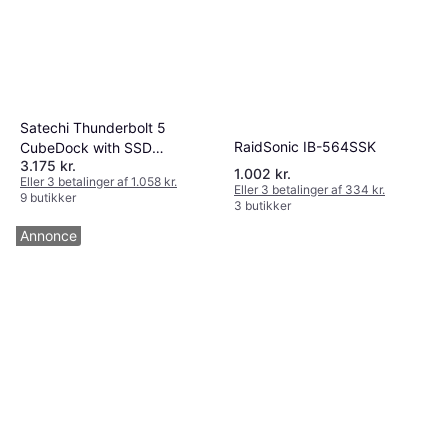
Satechi Thunderbolt 5
RaidSonic IB-564SSK
CubeDock with SSD
3.175 kr.
Enclosure
1.002 kr.
Eller 3 betalinger af 1.058 kr.
Eller 3 betalinger af 334 kr.
9 butikker
3 butikker
Annonce