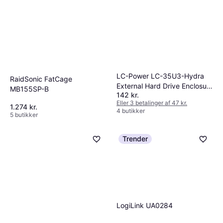
LC-Power LC-35U3-Hydra
RaidSonic FatCage
External Hard Drive Enclosure
MB155SP-B
142 kr.
3.5" SATAIII to USB 3.0
Eller 3 betalinger af 47 kr.
1.274 kr.
4 butikker
5 butikker
Trender
LogiLink UA0284