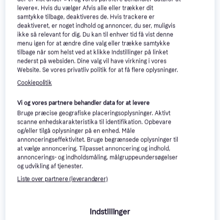
levere«. Hvis du vælger Afvis alle eller trækker dit
samtykke tilbage, deaktiveres de. Hvis trackere er
deaktiveret, er noget indhold og annoncer, du ser, muligvis
ikke så relevant for dig. Du kan til enhver tid få vist denne
menu igen for at ændre dine valg eller trække samtykke
tilbage når som helst ved at klikke Indstillinger på linket
nederst på websiden. Dine valg vil have virkning i vores
Website. Se vores privatliv politik for at få flere oplysninger.
Cookiepolitik
Hornbaek Almueliste Fyr Hvid
11x21x3000 mm
BerryAlloc BerryAlloc T-liste
Vi og vores partnere behandler data for at levere
Original Elegant Natur eg
Bruge præcise geografiske placeringsoplysninger. Aktivt
Overgangsliste
9411-4471
scanne enhedskarakteristika til identifikation. Opbevare
78 kr.
220 kr.
og/eller tilgå oplysninger på en enhed. Måle
2 butikker
2 butikker
annonceringseffektivitet. Bruge begrænsede oplysninger til
at vælge annoncering. Tilpasset annoncering og indhold,
annoncerings- og indholdsmåling, målgruppeundersøgelser
og udvikling af tjenester.
Liste over partnere (leverandører)
Indstillinger