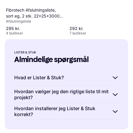
mm Black Oak 2 Stk
Fibrotech Afslutningsliste,
sort eg, 2 stk. 22x25x3000
Afslutningsliste
mm, Sort eg, 2 stk
295 kr.
292 kr.
4 butikker
7 butikker
LISTER & STUK
Almindelige spørgsmål
Hvad er Lister & Stuk?
Lister & Stuk er dekorative elementer, der
Hvordan vælger jeg den rigtige liste til mit
projekt?
bruges til at forbedre udseendet af vægge og
lofter. De kan skjule samlinger og overgange.
Lister & Stuk er tilgængelige i forskellige
Hvordan installerer jeg Lister & Stuk
korrekt?
profiler og størrelser, der passer til forskellige
stilarter og funktioner.
Lister & Stuk kræver præcis måling og
skæring for at passe perfekt sammen på