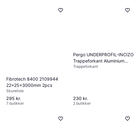
vægge eller lofter.
Pergo UNDERPROFIL-INCIZO
Trappeforkant Aluminium
Trappeforkant
Kombineres med 5-i-1 liste
Fibrotech 8400 2109944
22x25x3000mm 2pcs
Skureliste
295 kr.
230 kr.
7 butikker
2 butikker