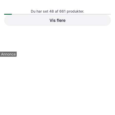
Du har set 48 af 661 produkter.
Primo 5065-0009-45
Vis flere
Skureliste
Roliba Alfer Parket Overgang
56 mm x 1 m
117 kr.
81 kr.
5 butikker
4 butikker
1
2
3
...
9
...
14
Annonce