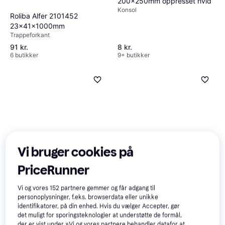
200x250mm oppresset hvid
Konsol
Roliba Alfer 2101452
23x41x1000mm
Trappeforkant
91 kr.
8 kr.
6 butikker
9+ butikker
Vi bruger cookies på
Hornbæk 5343823
PriceRunner
9x43x3000mm
Afslutningsliste
Vi og vores
152
partnere gemmer og får adgang til
Fibrotech 8400 2109943
personoplysninger, f.eks. browserdata eller unikke
22x25x3000mm End Strip
identifikatorer, på din enhed. Hvis du vælger Accepter, gør
295 kr.
41 kr.
det muligt for sporingsteknologier at understøtte de formål,
6 butikker
5 butikker
der er vist under »Vi og vores partnere behandler datafor at