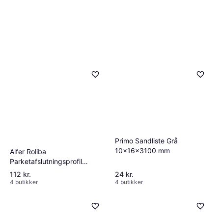
Primo Sandliste Grå
10x16x3100 mm
Alfer Roliba
Parketafslutningsprofil
Selvklæbende 15x9 mm Alu
112 kr.
24 kr.
4 butikker
4 butikker