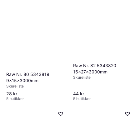
tommestok eller laserafstandsmåler for
elementer som vægge, gulve og møbler.
nøjagtighed. Husk at tage højde for eventuelle
ujævnheder i vægge eller lofter, som kan
påvirke installationen.
Raw Nr. 82 5343820
15x27x3000mm
Raw Nr. 80 5343819
Skureliste
9x15x3000mm
Skureliste
28 kr.
44 kr.
5 butikker
5 butikker