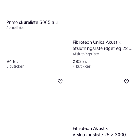
Primo skureliste 5065 alu
Skureliste
Fibrotech Unika Akustik
afslutningsliste røget eg 22 x
Afslutningsliste
25 x 3000 mm 2 stk
94 kr.
295 kr.
5 butikker
4 butikker
Fibrotech Akustik
Afslutningsliste 25 x 3000