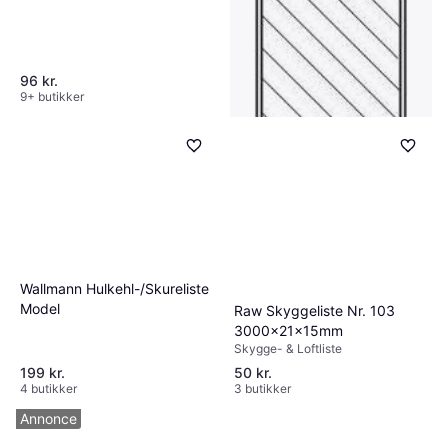
96 kr.
9+ butikker
Moland fodliste vendbar i
Wallmann Hulkehl-/Skureliste
ubehandlet eg 15 x 55 mm
Fodliste
Model
Raw Skyggeliste Nr. 103
3000x21x15mm
83 kr.
2 butikker
Skygge- & Loftliste
199 kr.
50 kr.
4 butikker
3 butikker
Annonce