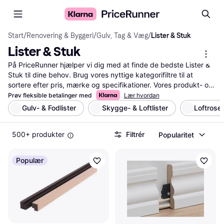
Start
/
Renovering & Byggeri
/
Gulv, Tag & Væg
/
Lister & Stuk
Lister & Stuk
På PriceRunner hjælper vi dig med at finde de bedste Lister & 
Stuk til dine behov. Brug vores nyttige kategorifiltre til at 
sortere efter pris, mærke og specifikationer. Vores produkt- og 
prissammenligning gør det nemt for dig at se forskellene 
Prøv fleksible betalinger med
Lær hvordan
mellem forskellige produkter. Du kan også læse 
Gulv- & Fodlister
Skygge- & Loftlister
Loftroset
brugeranmeldelser for at få en bedre forståelse af, hvad andre 
synes om produkterne. Vi guider dig gennem processen, så du 
500+ produkter
Filtrér
Popularitet
kan træffe den rigtige beslutning uden besvær. Med vores 
service sparer du tid og penge ved hurtigt at finde de mest 
passende produkter.
Mere om lister & stuk »
Populær