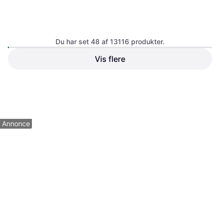
Du har set 48 af 13116 produkter.
Vis flere
Tech-Protect N56 Magnetisk
SBS Mobile Phone Holder for
Mobilholder Sort
Bicycles or Scooters
77 kr.
Eller 3 betalinger af 26 kr.
99 kr.
110 kr.
8 butikker
7 butikker
1
2
3
...
139
...
274
Annonce