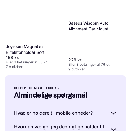
Baseus Wisdom Auto
Alignment Car Mount
Joyroom Magnetisk
Biltelefonholder Sort
158 kr.
229 kr.
Eller 3 betalinger af 53 kr.
Eller 3 betalinger af 76 kr.
7 butikker
9 butikker
HOLDERE TIL MOBILE ENHEDER
Almindelige spørgsmål
Hvad er holdere til mobile enheder?
Holdere til mobile enheder er tilbehør, der
Hvordan vælger jeg den rigtige holder til