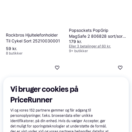
Popsockets PopGrip
Rockbros Hjultelefonholder
MagSafe 2 806828 sort/sort
Til Cykel Sort 25210030001
179 kr.
telefonholder og stativ
Eller 3 betalinger af 60 kr.
59 kr.
9+ butikker
8 butikker
Vi bruger cookies på
PriceRunner
Vi og vores
152
partnere gemmer og får adgang til
personoplysninger, f.eks. browserdata eller unikke
Baseus Osculum Gravity
identifikatorer, på din enhed. Hvis du vælger Accepter, gør
Phone Holder for Car
det muligt for sporingsteknologier at understøtte de formål,
der er vist under »Vi og vores partnere behandler datafor at