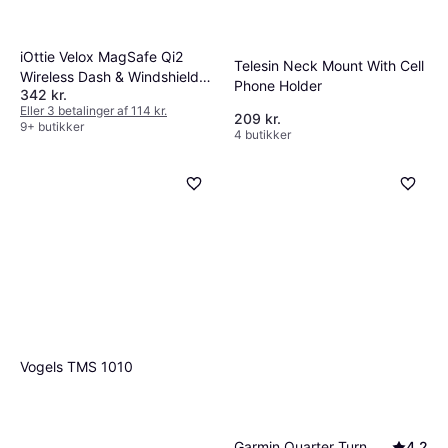
iOttie Velox MagSafe Qi2
Telesin Neck Mount With Cell
Wireless Dash & Windshield
Phone Holder
342 kr.
Mount
Eller 3 betalinger af 114 kr.
209 kr.
9+ butikker
4 butikker
Vogels TMS 1010
Garmin Quarter Turn
4.2