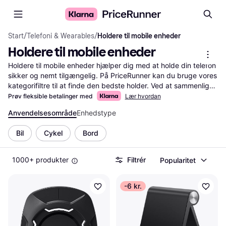
Start
/
Telefoni & Wearables
/
Holdere til mobile enheder
Holdere til mobile enheder
Holdere til mobile enheder hjælper dig med at holde din telefon 
sikker og nemt tilgængelig. På PriceRunner kan du bruge vores 
kategorifiltre til at finde den bedste holder. Ved at sammenligne 
priser kan du sikre dig, at du får den bedste deal. Uanset om 
Prøv fleksible betalinger med
Lær hvordan
du har brug for en holder til bilen, skrivebordet eller cyklen, 
Anvendelsesområde
Enhedstype
hjælper vi dig med at finde det rette produkt hurtigt og 
effektivt.
Mere om holdere til mobile enheder »
Bil
Cykel
Bord
1000+ produkter
Filtrér
Popularitet
-6 kr.