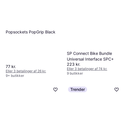
Popsockets PopGrip Black
SP Connect Bike Bundle
Universal Interface SPC+
223 kr.
77 kr.
Eller 3 betalinger af 74 kr.
Eller 3 betalinger af 26 kr.
9 butikker
9+ butikker
Trender