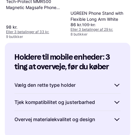
Tech-Protect MMR500
Magnetic Magsafe Phone
UGREEN Phone Stand with
Ring Black
Flexible Long Arm White
86 kr.
109 kr.
98 kr.
Eller 3 betalinger af 29 kr.
Eller 3 betalinger af 33 kr.
8 butikker
9 butikker
Holdere til mobile enheder: 3 
ting at overveje, før du køber
Vælg den rette type holder
Når du køber holdere til mobile enheder, er
Tjek kompatibilitet og justerbarhed
det vigtigt at vælge den type, der passer
bedst til dine behov. Overvej, hvor og hvordan
Det er afgørende at sikre, at holderen er
Overvej materialekvalitet og design
du primært vil bruge holderen. Skal den
kompatibel med din mobile enhed. Tjek
monteres i bilen, på cyklen eller måske på
specifikationerne for at se, om holderen
Materialekvaliteten af holdere til mobile
skrivebordet? For eksempel er en