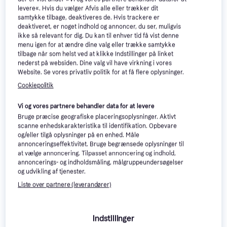
Spigen Gearlock MS100
3
levere«. Hvis du vælger Afvis alle eller trækker dit
Stem/Handlebar Bike
48 kr.
samtykke tilbage, deaktiveres de. Hvis trackere er
139 kr.
Mount
Eller 3 betalinger af 16 kr.
deaktiveret, er noget indhold og annoncer, du ser, muligvis
9+ butikker
9+ butikker
ikke så relevant for dig. Du kan til enhver tid få vist denne
menu igen for at ændre dine valg eller trække samtykke
tilbage når som helst ved at klikke Indstillinger på linket
nederst på websiden. Dine valg vil have virkning i vores
Website. Se vores privatliv politik for at få flere oplysninger.
Cookiepolitik
Vi og vores partnere behandler data for at levere
Bruge præcise geografiske placeringsoplysninger. Aktivt
scanne enhedskarakteristika til identifikation. Opbevare
og/eller tilgå oplysninger på en enhed. Måle
annonceringseffektivitet. Bruge begrænsede oplysninger til
at vælge annoncering. Tilpasset annoncering og indhold,
annoncerings- og indholdsmåling, målgruppeundersøgelser
FIXED Passenger 2
og udvikling af tjenester.
Tech-Protect Innovativt
Tabletholder
Liste over partnere (leverandører)
Tablet Stativ til Bil 360°
177 kr.
Eller 3 betalinger af 59 kr.
Rotation Teleskopisk Arm
119 kr.
9+ butikker
9+ butikker
Indstillinger