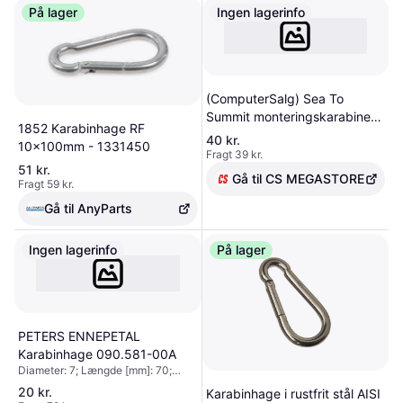
På lager
Ingen lagerinfo
(ComputerSalg) Sea To
Summit monteringskarabiner
1852 Karabinhage RF
9x90 mm ZN 1DD
40 kr.
10x100mm - 1331450
Fragt 39 kr.
51 kr.
Gå til CS MEGASTORE
Fragt 59 kr.
Gå til AnyParts
Ingen lagerinfo
På lager
PETERS ENNEPETAL
Karabinhage 090.581-00A
Diameter: 7; Længde [mm]: 70;
Bæreevne [kg]: 180; Vægt [kg]:
20 kr.
Karabinhage i rustfrit stål AISI
0,045