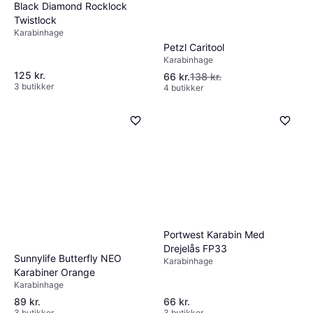
Black Diamond Rocklock
Twistlock
Karabinhage
Petzl Caritool
Karabinhage
125 kr.
66 kr.
138 kr.
3 butikker
4 butikker
Portwest Karabin Med
Drejelås FP33
Sunnylife Butterfly NEO
Karabinhage
Karabiner Orange
Karabinhage
89 kr.
66 kr.
3 butikker
3 butikker