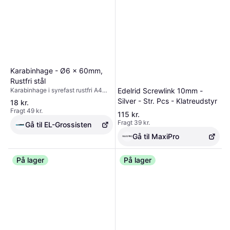
Karabinhage - Ø6 x 60mm,
Rustfri stål
Karabinhage i syrefast rustfri A4
Edelrid Screwlink 10mm -
stål. Bemærk: Denne type
Silver - Str. Pcs - Klatreudstyr
18 kr.
karabinhage er markant mere
Fragt 49 kr.
115 kr.
holdbare end de billigere udgaver
Fragt 39 kr.
fremstillet i aluminium eller
Gå til EL-Grossisten
galvaniseret stål. Tekniske detaljer:
Gå til MaxiPro
Længde (L): 60mm Diameter (D):
6mm Åbningsstørrelse (E): 8mm
Øjebr
På lager
På lager