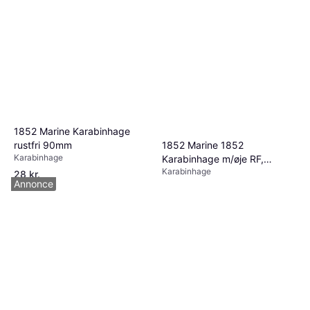
1852 Marine Karabinhage
rustfri 90mm
1852 Marine 1852
Karabinhage
Karabinhage m/øje RF,
Karabinhage
7x70mm
28 kr.
Annonce
9+ butikker
20 kr.
9 butikker