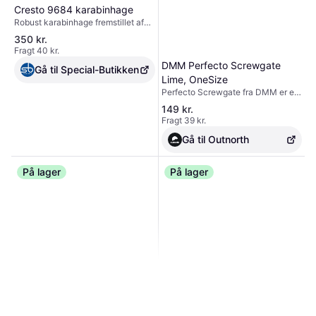
Cresto 9684 karabinhage
Robust karabinhage fremstillet af
aluminium med trippellåsning. Mål:
350 kr.
124x76 mm. Brudstyrke: 23 kN.
Fragt 40 kr.
DMM Perfecto Screwgate
Gå til Special-Butikken
Lime, OneSize
Perfecto Screwgate fra DMM er en
kompakt karabinhage til klatring.
149 kr.
Karabinhagen er let at bruge, selv
Fragt 39 kr.
med kun én hånd. Formen gør det
nemt at centrere rebet og forlænger
Gå til Outnorth
både rebets og karabinhagens
levetid. Skruegrind. Mål: 56x95
På lager
mmVægt: 60 gHovedakse: 24
På lager
kNSideakse: 7 kNÅben grind: 7
kNÅbningens mål: 16 mm