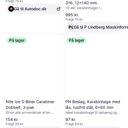
Fragt 79 kr.
316, 12x140 mm.
10 stk. karabinhager /
Gå til Autodoc.dk
brandmandshager i str. 12x140 mm,
995 kr.
fremstillet i syrefast, rustfrit stål. En
Fragt 75 kr.
karabinhage har mange
anvendelsesmuligheder, og er en
Gå til P Lindberg Maskinforr
hu
På lager
På lager
PN Beslag, Karabinhage med
Nite Ize S-Biner Carabiner
lås, rustfrit stål, 6x60 mm
Dobbelt, 3-pak
Ideel karabinhage til ophæng og
Giver alle anvendelser af en
fastgørelse af tunge ting Er du på
almindelig udstyrskarabin, men
97 kr.
154 kr.
udkig efter en stærk udendørs
gange to. Farverige
Fragt 39 kr.
Fragt 39 kr.
karabinhage, der kan bruges til
aluminiumskarabiner med dobbelt