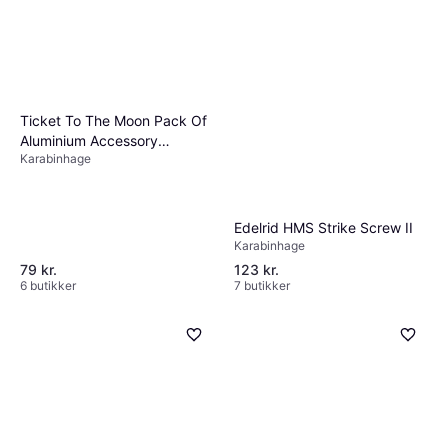
Ticket To The Moon Pack Of
Aluminium Accessory
Karabinhage
Carabiners Black
Karabinhage
Edelrid HMS Strike Screw II
Karabinhage
79 kr.
123 kr.
6 butikker
7 butikker