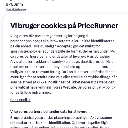
6x60mm
Karabinhage
8 kr.
12 kr.
8 butikker
8 butikker
Vi bruger cookies på PriceRunner
Vi og vores
152
partnere gemmer og får adgang til
personoplysninger, f.eks. browserdata eller unikke identifikatorer,
på din enhed. Hvis du vælger Accepter, gør det muligt for
sporingsteknologier at understøtte de formål, der er vist under »Vi
og vores partnere behandler datafor at levere«. Hvis du vælger
Afvis alle eller trækker dit samtykke tilbage, deaktiveres de. Hvis
1852 Marine Karabinhage
trackere er deaktiveret, er noget indhold og annoncer, du ser,
Rustfri Øje 75mm
muligvis ikke så relevant for dig. Du kan til enhver tid få vist denne
Karabinhage
menu igen for at ændre dine valg eller trække samtykke tilbage når
som helst ved at klikke Indstillinger på linket nederst på websiden.
Dine valg vil have virkning i vores Website. Se vores privatliv politik
for at få flere oplysninger.
Cookiepolitik
Vi og vores partnere behandler data for at levere
Bruge præcise geografiske placeringsoplysninger. Aktivt scanne
enhedskarakteristika til identifikation. Opbevare og/eller tilgå
oplysninger på en enhed. Måle annonceringseffektivitet. Bruge