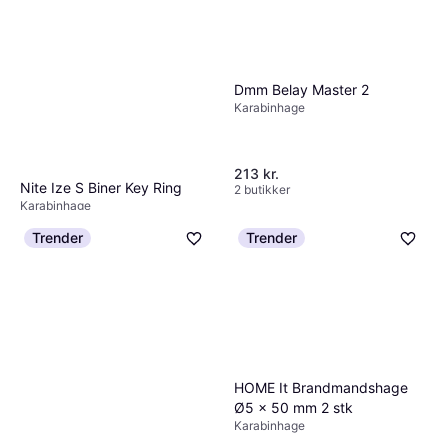
Dmm Belay Master 2
Karabinhage
213 kr.
Nite Ize S Biner Key Ring
2 butikker
Karabinhage
90 kr.
Trender
Trender
Eller 3 betalinger af 30 kr.
3 butikker
HOME It Brandmandshage
Ø5 x 50 mm 2 stk
Karabinhage