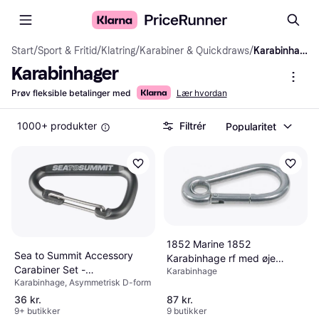
Start
/
Sport & Fritid
/
Klatring
/
Karabiner & Quickdraws
/
Karabinhager
Karabinhager
Prøv fleksible betalinger med
Lær hvordan
1000+ produkter
Filtrér
Popularitet
1852 Marine 1852
Sea to Summit Accessory
Karabinhage rf med øje
Carabiner Set -
Karabinhage
12x140mm
Karabinhage, Asymmetrisk D-form
Grey/Blue/Gold
36 kr.
87 kr.
9+ butikker
9 butikker