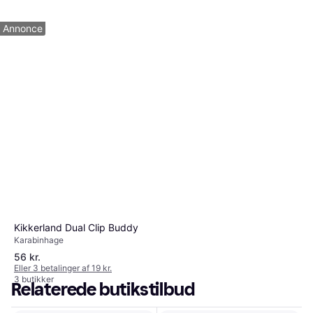
3 butikker
1
2
3
...
6
...
9
Annonce
Kikkerland Dual Clip Buddy
Karabinhage
56 kr.
Eller 3 betalinger af 19 kr.
3 butikker
Relaterede butikstilbud