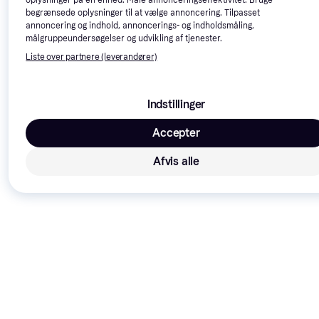
begrænsede oplysninger til at vælge annoncering. Tilpasset
annoncering og indhold, annoncerings- og indholdsmåling,
1852 Marine 1852
målgruppeundersøgelser og udvikling af tjenester.
36 kr.
Karabinhage m/øje RF,
9 butikker
Liste over partnere (leverandører)
Karabinhage
6x60mm
15 kr.
9 butikker
Indstillinger
Accepter
Afvis alle