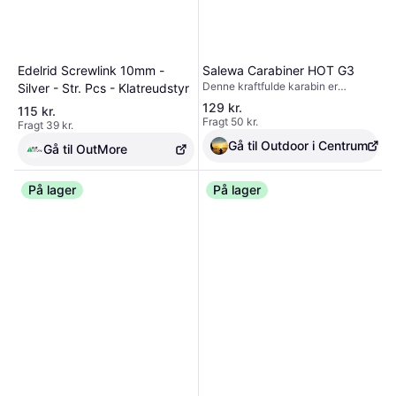
Edelrid Screwlink 10mm -
Salewa Carabiner HOT G3
Denne kraftfulde karabin er
Silver - Str. Pcs - Klatreudstyr
designet til at tilbyde maksimal
129 kr.
115 kr.
sikkerhed og holdbarhed under selv
Fragt 50 kr.
Fragt 39 kr.
de mest krævende forhold.
Gå til Outdoor i Centrum
Gå til OutMore
På lager
På lager