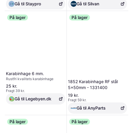
diverse formål? Så får du her en
låge til fastgørelse, hængning og
Gå til Silvan
Gå til Staypro
praktisk karabinhage, der også
styr på dit udstyr.
kaldes en brandmandshage, med
lås i rustfrit A4-stål. Det gør den
På lager
På lager
perfekt til ophæng og fastgørelse af
tunge materialer. Denne stærke
karabinhage kan klare en maks.
belastning på 120 kg. I pakken får
du 1 stk., der måler 6 mm i tykkelse
og har en højde på 60 mm.
Karabinhage 6 mm.
Rustfri kvalitets karabinhage
1852 Karabinhage RF stål
25 kr.
5x50mm - 1331400
Fragt 39 kr.
19 kr.
Gå til Legebyen.dk
Fragt 59 kr.
Gå til AnyParts
På lager
På lager