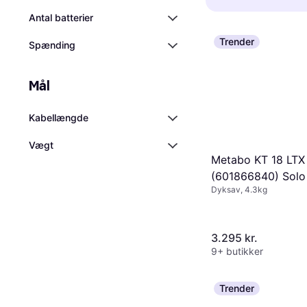
skråsnitfunkti
dybdeindstillin
Antal batterier
motor sikrer h
præcision. Tje
som laserstyri
Trender
spindellås og e
Spænding
en model med 
længere tids br
Mål
Kabellængde
Vægt
Metabo KT 18 LTX
(601866840) Solo
Dyksav, 4.3kg
3.295 kr.
9+ butikker
Trender