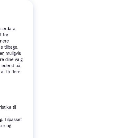
wserdata
t for
tnere
e tilbage,
4.6
J
r, muligvis
re dine valg
 nederst på
 at få flere
stika til
. Tilpasset
ser og