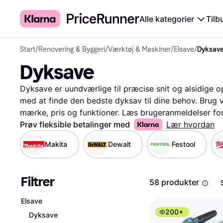
Alle kategorier
Tilb
Start
/
Renovering & Byggeri
/
Værktøj & Maskiner
/
Elsave
/
Dyksav
Dyksave
Dyksave er uundværlige til præcise snit og alsidige o
med at finde den bedste dyksav til dine behov. Brug vor
mærke, pris og funktioner. Læs brugeranmeldelser for a
Vores produkt- og prissammenligning gør det nemt at 
Prøv fleksible betalinger med
Lær hvordan
dyksave. Uanset om du er professionel eller gør-det-se
Makita
Dewalt
Festool
dyksav her!
Mere om dyksave »
Filtrer
58 produkter
Elsave
200+
Dyksave