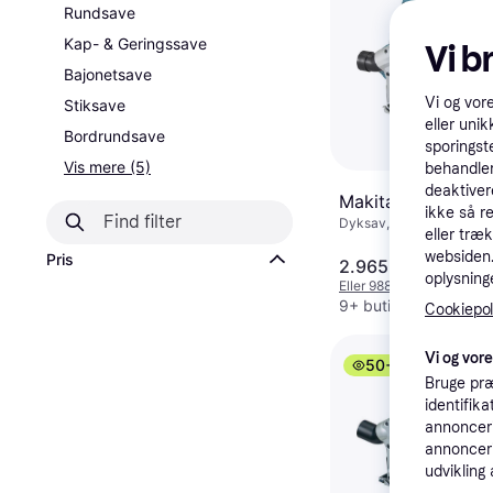
Rundsave
Kap- & Geringssave
Vi b
Bajonetsave
Vi og vor
Stiksave
eller unik
Bordrundsave
sporingst
Vis mere (5)
behandler
deaktiver
Makita DSP600Z 
ikke så r
Dyksav, 5.1kg
eller træ
websiden. 
Pris
2.965 kr.
oplysninge
Eller 988 kr./md.
9+ butikker
Cookiepoli
Vi og vor
50+
Bruge præ
identifik
annonceri
annonceri
udvikling 