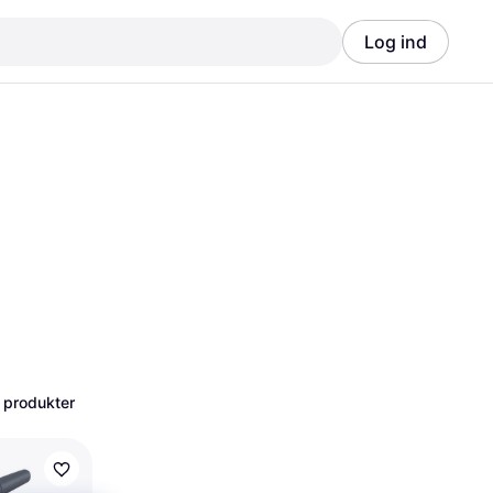
Log ind
Annonce
Annonce
 produkter