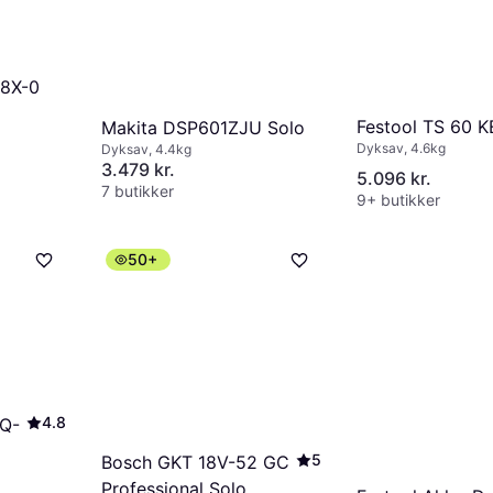
18X-0
Festool TS 60 K
Makita DSP601ZJU Solo
Dyksav, 4.6kg
Dyksav, 4.4kg
3.479 kr.
5.096 kr.
7 butikker
9+ butikker
50+
4.8
BQ-
5
Bosch GKT 18V-52 GC
Professional Solo