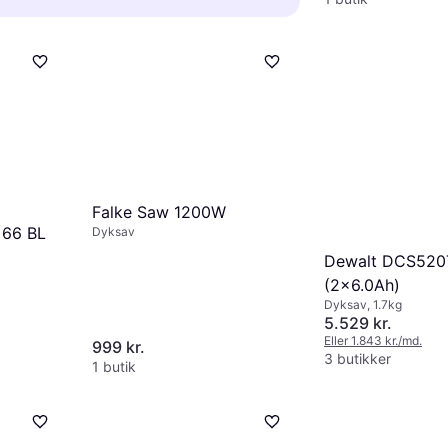
on og god støvudsugning. En robust
ger og laserførere for bedre
oldbarhed, mens ekstra funktioner
k sikkerhedsfunktioner som
ng hjælper med præcisionen. Vælg
lektronisk bremse.
ergonomisk design for komfort ved
ug.
Falke Saw 1200W
 66 BL
Dyksav
Dewalt DCS52
(2x6.0Ah)
Dyksav, 1.7kg
5.529 kr.
Eller 1.843 kr./md.
999 kr.
3 butikker
1 butik