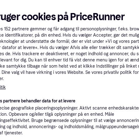
ruger cookies på PriceRunner
es
152
partnere gemmer og får adgang til personoplysninger, f.eks. bro
ke identifikatorer, på din enhed. Hvis du vælger Accepter, gør det mulig
eknologier at understøtte de formål, der er vist under »Vi og vores par
 datafor at levere«. Hvis du vælger Afvis alle eller trækker dit samtykk
4.5
Dewalt DWS520KTR-
Makita SP6000
es de. Hvis trackere er deaktiveret, er noget indhold og annoncer, du se
5
Solo
elevant for dig. Du kan til enhver tid få vist denne menu igen for at ænd
Dyksav, 4.4kg
QS
kke samtykke tilbage når som helst ved at klikke Indstillinger på linket
Dyksav, 5kg
2.988 kr.
Dine valg vil have virkning i vores Website. Se vores privatliv politik for
2.539 kr.
Eller 996 kr./md.
r.
Eller 846 kr./md.
9+ butikker
9+ butikker
tik
es partnere behandler data for at levere
Trender
50+
cise geografiske placeringsoplysninger. Aktivt scanne enhedskarakteri
ation. Opbevare og/eller tilgå oplysninger på en enhed. Måle
ngseffektivitet. Bruge begrænsede oplysninger til at vælge annoncering
ng og indhold, annoncerings- og indholdsmåling, målgruppeundersøgel
af tjenester.