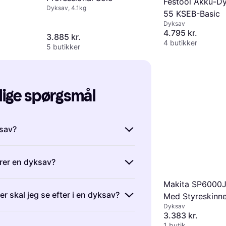
Festool Akku-D
Dyksav, 4.1kg
55 KSEB-Basic
Dyksav
4.795 kr.
3.885 kr.
4 butikker
5 butikker
lige spørgsmål
sav?
tfulde værktøjer til præcise
rer en dyksav?
, metal og plast. De giver dig
 starte midt i materialet uden
Makita SP6000J
er ved, at klingen kan sænkes ned
ve er ideelle til
er skal jeg se efter i en dyksav?
Med Styreskinn
a oven. Dette gør det muligt at
de, såsom at skære døre til eller
Dyksav
ige udsnit uden at skulle starte fra
r i bordplader. Overvej klingens
3.383 kr.
ve justerbar skæredybde,
modeller har justerbare
1 butik
otorkraft ved køb.