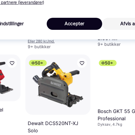
 partnere (leverandører)
Einhell TE-PS 165
4.6
Indstillinger
Accepter
Afvis a
Makita DSP600Z
Dyksav, 4.8kg
Dyksav, 4.5kg
839 kr.
2.901 kr.
Eller 280 kr./md.
9+ butikker
9+ butikker
50+
50+
el
Bosch GKT 55 
Professional
Dewalt DCS520NT-XJ
Dyksav, 4.7kg
Solo