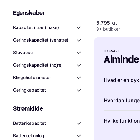
Egenskaber
5.795 kr.
Kapacitet i træ (maks)
9+ butikker
Geringskapacitet (venstre)
DYKSAVE
Støvpose
Alminde
Geringskapacitet (højre)
Klingehul diameter
Hvad er en dyk
Geringkapacitet
Dyksave er kraf
Hvordan funge
skæringer i træ
Strømkilde
mulighed for at
Dyksave funger
forboring. Dyksa
Hvilke funktion
i materialet fr
Batterikapacitet
præcisionsarbej
foretage nøjagt
lave udskæringe
Dyksave bør ha
Batteriteknologi
kanten. Mange 
størrelse og m