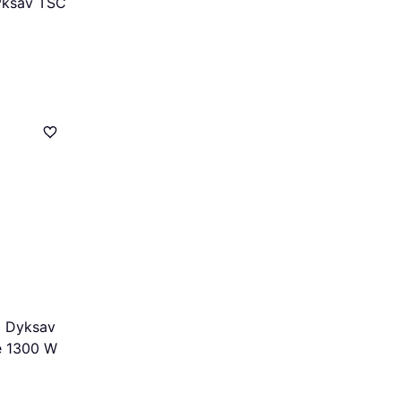
yksav TSC
 Dyksav
e 1300 W