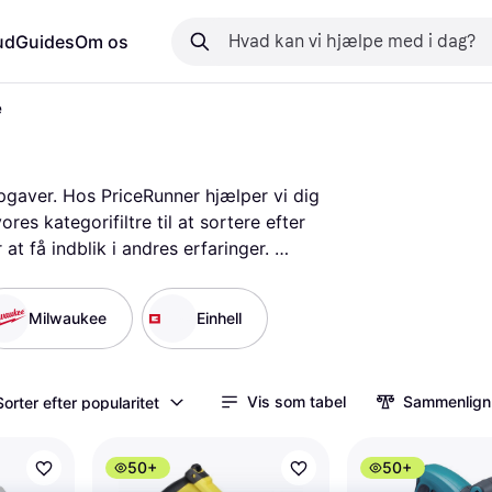
ud
Guides
Om os
e
pgaver. Hos PriceRunner hjælper vi dig 
es kategorifiltre til at sortere efter 
t få indblik i andres erfaringer. 
se forskellene mellem forskellige 
lv-entusiast, kan du finde den rigtige 
Milwaukee
Einhell
Vis som tabel
Sammenlign
Sorter efter popularitet
50+
50+