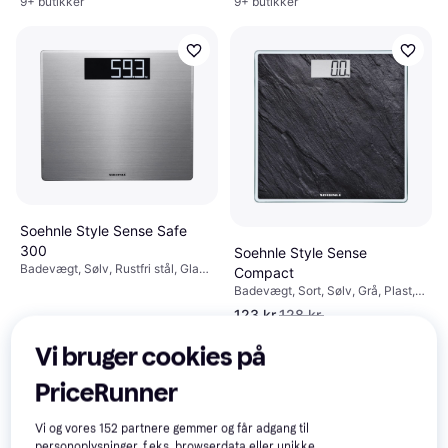
9+ butikker
9+ butikker
Soehnle Style Sense Safe
300
Soehnle Style Sense
Badevægt, Sølv, Rustfri stål, Glas,
Compact
Stål
Badevægt, Sort, Sølv, Grå, Plast,
Glas
123 kr.
128 kr.
300 kr.
Eller 3 betalinger af 41 kr.
8 butikker
9+ butikker
Vi bruger cookies på
PriceRunner
Vi og vores
152
partnere gemmer og får adgang til
personoplysninger, f.eks. browserdata eller unikke