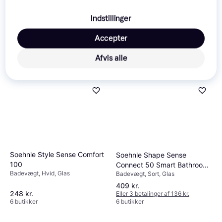
Indstillinger
Accepter
Afvis alle
Soehnle Style Sense Comfort
Soehnle Shape Sense
100
Connect 50 Smart Bathroom
Badevægt, Hvid, Glas
Badevægt, Sort, Glas
Scales
409 kr.
248 kr.
Eller 3 betalinger af 136 kr.
6 butikker
6 butikker