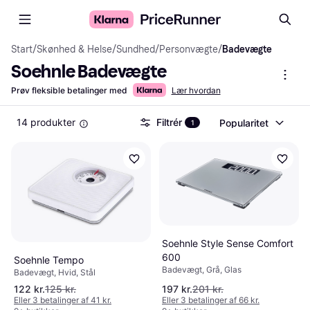
Start
/
Skønhed & Helse
/
Sundhed
/
Personvægte
/
Badevægte
Soehnle Badevægte
Prøv fleksible betalinger med
Lær hvordan
14 produkter
Filtrér
Popularitet
1
Soehnle Style Sense Comfort
600
Soehnle Tempo
Badevægt, Grå, Glas
Badevægt, Hvid, Stål
122 kr.
125 kr.
197 kr.
201 kr.
Eller 3 betalinger af 41 kr.
Eller 3 betalinger af 66 kr.