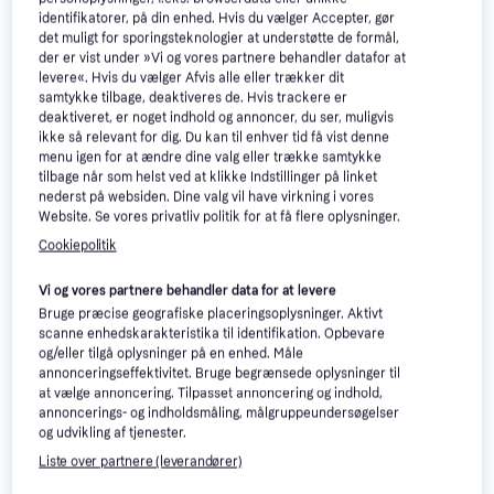
identifikatorer, på din enhed. Hvis du vælger Accepter, gør
det muligt for sporingsteknologier at understøtte de formål,
der er vist under »Vi og vores partnere behandler datafor at
levere«. Hvis du vælger Afvis alle eller trækker dit
Soehnle Style Sense Safe
samtykke tilbage, deaktiveres de. Hvis trackere er
100
deaktiveret, er noget indhold og annoncer, du ser, muligvis
Badevægt, Hvid
ikke så relevant for dig. Du kan til enhver tid få vist denne
menu igen for at ændre dine valg eller trække samtykke
Soehnle Style Sense Bamboo
tilbage når som helst ved at klikke Indstillinger på linket
Magic
nederst på websiden. Dine valg vil have virkning i vores
Badevægt, 4 brugere, Hvid, Træ
Website. Se vores privatliv politik for at få flere oplysninger.
160 kr.
237 kr.
Cookiepolitik
Eller 3 betalinger af 53 kr.
Eller 3 betalinger af 79 kr.
9+ butikker
9 butikker
Vi og vores partnere behandler data for at levere
Annonce
Bruge præcise geografiske placeringsoplysninger. Aktivt
scanne enhedskarakteristika til identifikation. Opbevare
og/eller tilgå oplysninger på en enhed. Måle
annonceringseffektivitet. Bruge begrænsede oplysninger til
at vælge annoncering. Tilpasset annoncering og indhold,
annoncerings- og indholdsmåling, målgruppeundersøgelser
og udvikling af tjenester.
Liste over partnere (leverandører)