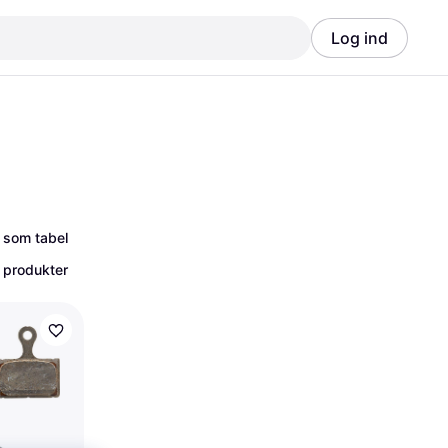
Log ind
Annonce
Annonce
 som tabel
 produkter