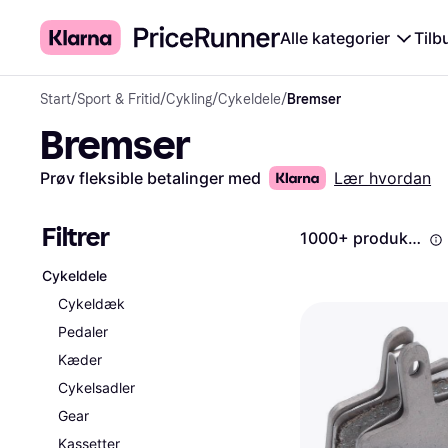
Alle kategorier
Tilb
Start
/
Sport & Fritid
/
Cykling
/
Cykeldele
/
Bremser
Bremser
Prøv fleksible betalinger med
Lær hvordan
Filtrer
1000+ produkter
Cykeldele
Cykeldæk
Pedaler
Kæder
Cykelsadler
Gear
Kassetter