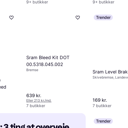
9+ butikker
9+ butikker
Trender
Sram Bleed Kit DOT
00.5318.045.002
Bremse
Sram Level Bra
Skivebremse, Landev
e
eed
639 kr.
169 kr.
Eller 213 kr./md.
7 butikker
7 butikker
Trender
3 ting at overveje, 