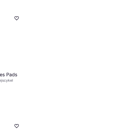
kes Pads
ejscykel