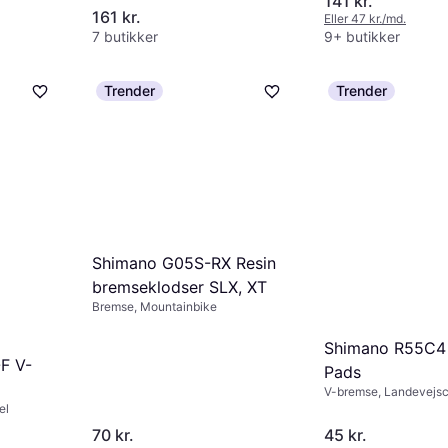
141 kr.
161 kr.
Eller 47 kr./md.
7 butikker
9+ butikker
Trender
Trender
Shimano G05S-RX Resin
bremseklodser SLX, XT
Bremse, Mountainbike
Shimano R55C4
F V-
Pads
V-bremse, Landevejs
el
70 kr.
45 kr.