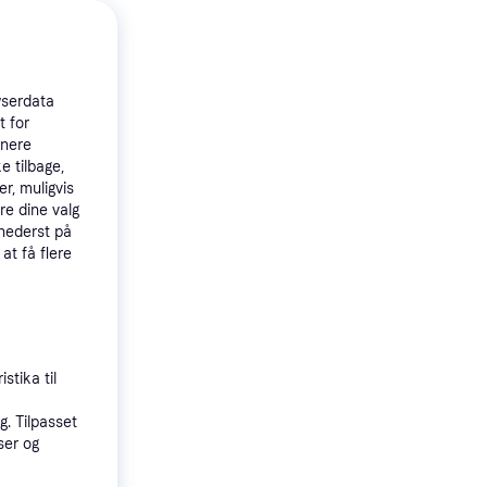
05S Resin
wserdata
t for
e
tnere
e tilbage,
r, muligvis
re dine valg
 nederst på
 at få flere
stika til
agnic
. Tilpasset
ser og
inbike