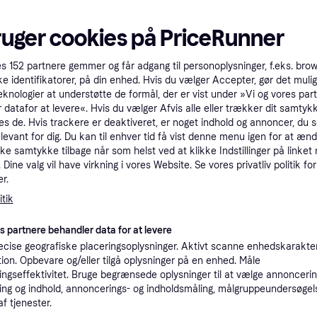
Shimano BR-MT201 Disc
ruger cookies på PriceRunner
Brake Set Rear
Shimano Disk K
Skivebremse, Mountainbike
es
152
partnere gemmer og får adgang til personoplysninger, f.eks. bro
Bremseklodser
ke identifikatorer, på din enhed. Hvis du vælger Accepter, gør det mulig
ke Pad
Bremse, Mountainbik
eknologier at understøtte de formål, der er vist under »Vi og vores par
cykel
255 kr.
65 kr.
 datafor at levere«. Hvis du vælger Afvis alle eller trækker dit samtykk
Eller 85 kr./md.
Eller 22 kr./md.
es de. Hvis trackere er deaktiveret, er noget indhold og annoncer, du se
9+ butikker
9+ butikker
elevant for dig. Du kan til enhver tid få vist denne menu igen for at ænd
kke samtykke tilbage når som helst ved at klikke Indstillinger på linket
Dine valg vil have virkning i vores Website. Se vores privatliv politik for
Trender
r.
tik
es partnere behandler data for at levere
cise geografiske placeringsoplysninger. Aktivt scanne enhedskarakteri
ation. Opbevare og/eller tilgå oplysninger på en enhed. Måle
Tektro E10.11 Or
ntret
ngseffektivitet. Bruge begrænsede oplysninger til at vælge annoncering
Brake Pad
ng og indhold, annoncerings- og indholdsmåling, målgruppeundersøgel
af tjenester.
Shimano L05A Resin Disc
Skivebremse, Mounta
ike