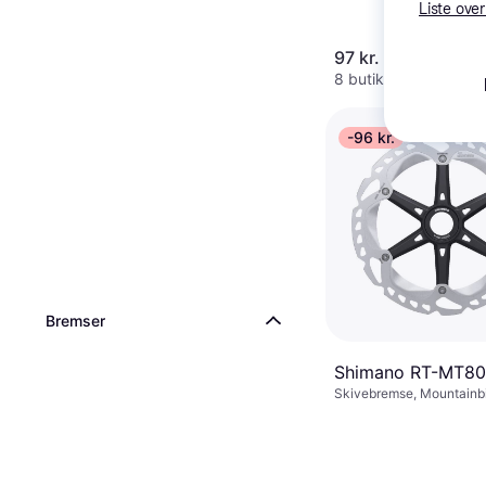
Liste over
97 kr.
8 butikker
-96 kr.
Bremser
Shimano RT-MT8
Skivebremse, Mountainb
Landevejscykel