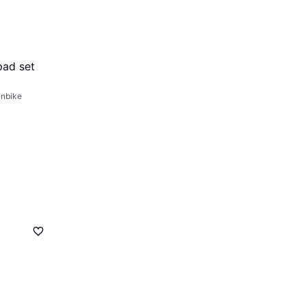
pad set
inbike