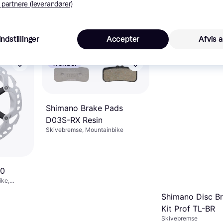
Brake Pad Set
 partnere (leverandører)
Bremseskive
59 kr.
129 kr.
Eller 20 kr./md.
9+ butikker
4 butikker
Indstillinger
Accepter
Afvis a
Trender
Shimano Brake Pads
D03S-RX Resin
Skivebremse, Mountainbike
00
ike,
Shimano Disc Br
Kit Prof TL-BR
Skivebremse