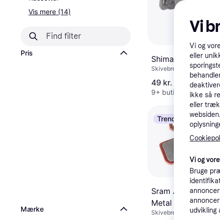
Vis mere (14)
Vi b
Vi og vor
Pris
eller unik
Shimano B05S Bra
sporingst
Skivebremse, Landevejs
behandler
49 kr.
deaktiver
9+ butikker
ikke så r
eller træ
websiden. 
Trender
oplysninge
Cookiepoli
Vi og vor
Bruge præ
identifik
Sram Avid Level Si
annonceri
annonceri
Metal
Mærke
udvikling 
Skivebremse, Mountainb