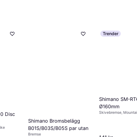
Trender
Shimano SM-RT
Ø160mm
Skivebremse, Mounta
0 Disc
Shimano Bromsbelägg
ike
B01S/B03S/B05S par utan
Bremse