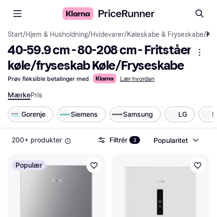
Start
/
Hjem & Husholdning
/
Hvidevarer
/
Køleskabe & Fryseskabe
/
Køle/Fryseskabe
40-59.9 cm - 80-208 cm - Fritstående 
køle/fryseskab Køle/Fryseskabe
Prøv fleksible betalinger med
Lær hvordan
Mærke
Pris
Gorenje
Siemens
Samsung
LG
B
200+ produkter
Filtrér
Popularitet
3
Populær