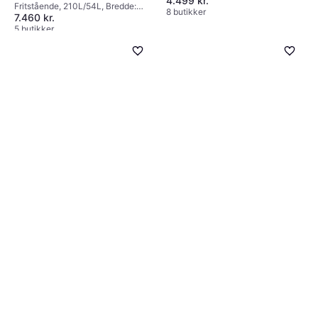
4.499 kr.
206L/87L, Bredde: 59.5cm
Fritstående, 210L/54L, Bredde:
8 butikker
7.460 kr.
55cm
5 butikker