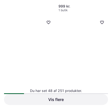
999 kr.
1 butik
Vestfrost VCF 20186
Fritstående, Køleskab over fryser,
4.995 kr.
192L/91L, Bredde: 59.5cm
9+ butikker
Du har set 48 af 251 produkter.
Vis flere
Logik LDD85W23E
Fritstående, Køleskab over fryser,
61L/24L, Bredde: 48cm