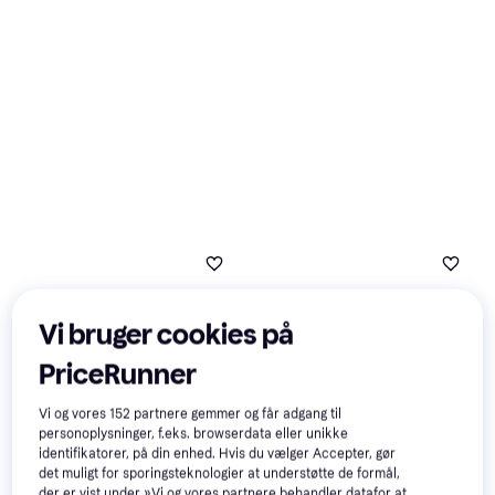
Eller 3 betalinger af 969 kr.
4 butikker
Vi bruger cookies på
PriceRunner
Vi og vores
152
partnere gemmer og får adgang til
personoplysninger, f.eks. browserdata eller unikke
identifikatorer, på din enhed. Hvis du vælger Accepter, gør
det muligt for sporingsteknologier at understøtte de formål,
der er vist under »Vi og vores partnere behandler datafor at