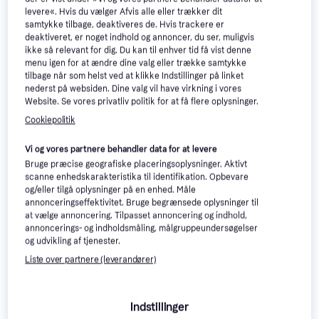
levere«. Hvis du vælger Afvis alle eller trækker dit
samtykke tilbage, deaktiveres de. Hvis trackere er
deaktiveret, er noget indhold og annoncer, du ser, muligvis
ikke så relevant for dig. Du kan til enhver tid få vist denne
menu igen for at ændre dine valg eller trække samtykke
tilbage når som helst ved at klikke Indstillinger på linket
nederst på websiden. Dine valg vil have virkning i vores
Website. Se vores privatliv politik for at få flere oplysninger.
Liebherr CUE2831-26001
Cookiepolitik
Kølefryseskab
Fritstående, Køleskab over fryser,
Vi og vores partnere behandler data for at levere
6.851 kr.
Bredde: 55cm
Bruge præcise geografiske placeringsoplysninger. Aktivt
9+ butikker
scanne enhedskarakteristika til identifikation. Opbevare
og/eller tilgå oplysninger på en enhed. Måle
annonceringseffektivitet. Bruge begrænsede oplysninger til
at vælge annoncering. Tilpasset annoncering og indhold,
Samsung
4.7
annoncerings- og indholdsmåling, målgruppeundersøgelser
RB33B610EWW/EF
og udvikling af tjenester.
Fritstående, Køleskab over fryser,
Liste over partnere (leverandører)
2.888 kr.
230L/114L, Bredde: 59.5cm
2 butikker
Indstillinger