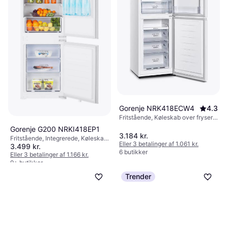
Fritstående, Køleskab over fryser,
Eller 3 betalinger af 1.000 kr.
3.322 kr.
171L/85L, Bredde: 55cm
9+ butikker
Eller 3 betalinger af 1.107 kr.
8 butikker
Gorenje NRK418ECW4
4.3
Fritstående, Køleskab over fryser,
171L/85L, Bredde: 55cm
Gorenje G200 NRKI418EP1
3.184 kr.
Fritstående, Integrerede, Køleskab
Eller 3 betalinger af 1.061 kr.
3.499 kr.
over fryser, 183L/63L, Bredde:
6 butikker
54cm
Eller 3 betalinger af 1.166 kr.
9+ butikker
Trender