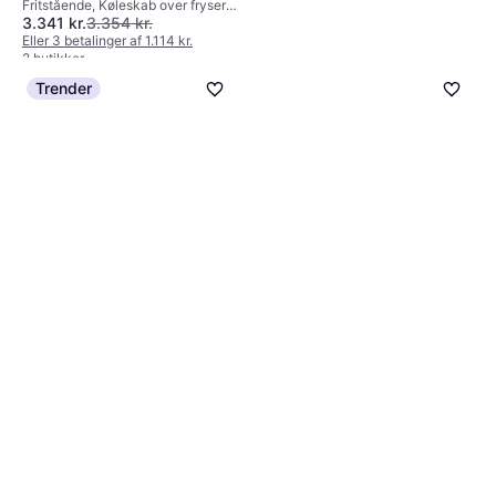
Fritstående, Køleskab over fryser,
3.341 kr.
3.354 kr.
198L/71L, Bredde: 55cm
Eller 3 betalinger af 1.114 kr.
2 butikker
Trender
Gram FK 318644 N
Fritstående, Køleskab over fryser,
2.800 kr.
207L/88L, Bredde: 59.5cm
2 butikker