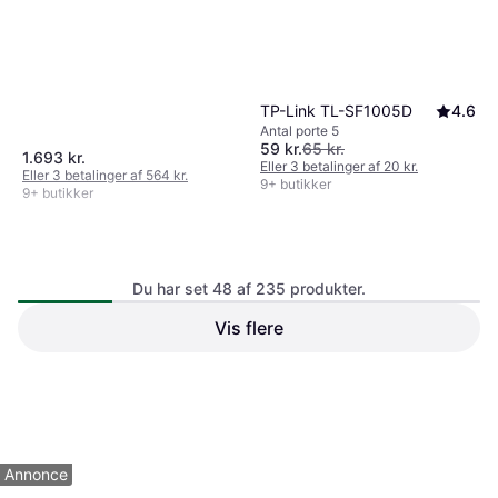
TP-Link TL-SF1005D
4.6
Antal porte 5
59 kr.
65 kr.
1.693 kr.
Eller 3 betalinger af 20 kr.
Eller 3 betalinger af 564 kr.
9+ butikker
9+ butikker
Du har set 48 af 235 produkter.
Vis flere
TP-Link TL-SG2210P
4.6
TP-Link TL-SX105 V1
5
Antal porte 10
Antal porte 5
879 kr.
Eller 3 betalinger af 293 kr.
2.149 kr.
9 butikker
4 butikker
1
2
3
...
5
Annonce