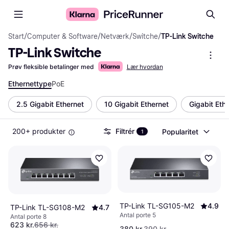
Start
/
Computer & Software
/
Netværk
/
Switche
/
TP-Link Switche
TP-Link Switche
Prøv fleksible betalinger med
Lær hvordan
Ethernettype
PoE
2.5 Gigabit Ethernet
10 Gigabit Ethernet
Gigabit Eth
200+ produkter
Filtrér
Popularitet
1
TP-Link TL-SG105-M2
4.9
TP-Link TL-SG108-M2
4.7
Antal porte 5
Antal porte 8
623 kr.
656 kr.
380 kr.
390 kr.