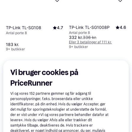
TP-Link TL-SG1008P
4.6
TP-Link TL-SG108
4.7
Antal porte 8
Antal porte 8
332 kr.
336 kr.
Eller 3 betalinger af 111 kr.
183 kr.
9+ butikker
9+ butikker
Trender
Vi bruger cookies på
PriceRunner
TP-Link TL-SG108PE
4.7
TP-Link Omada ES208GP 8-
Vi og vores
152
partnere gemmer og får adgang til
Antal porte 8
Port Gigabit L2 Managed
personoplysninger, f.eks. browserdata eller unikke
510 kr.
identifikatorer, på din enhed. Hvis du vælger Accepter, gør
Switch
Eller 3 betalinger af 170 kr.
det muligt for sporingsteknologier at understøtte de formål,
369 kr.
380 kr.
5 butikker
der er vist under »Vi og vores partnere behandler datafor at
9+ butikker
levere«. Hvis du vælger Afvis alle eller trækker dit
samtykke tilbage, deaktiveres de. Hvis trackere er
deaktiveret, er noget indhold og annoncer, du ser, muligvis