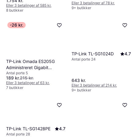
1.754 kr.
Eller 3 betalinger af 78 kr.
Eller 3 betalinger af 585 kr.
9+ butikker
8 butikker
-26 kr.
TP-Link TL-SG1024D
4.7
Antal porte 24
TP-Link Omada ES205G
Administreret Gigabit
Antal porte 5
Ethernet
189 kr.
215 kr.
643 kr.
Eller 3 betalinger af 63 kr.
Eller 3 betalinger af 214 kr.
7 butikker
9+ butikker
TP-Link TL-SG1428PE
4.7
Antal porte 28