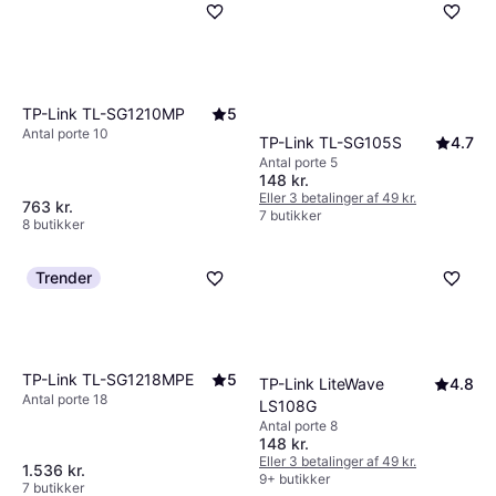
netværksbehov.
administrerbare muligheder. Tænk også på
Dette eliminerer behovet for separate
fremtidige udvidelser af dit netværk.
strømkilder og gør installationen lettere. Hvis
du planlægger at bruge sådanne enheder, kan
en PoE-switch være en praktisk løsning.
TP-Link TL-SG1210MP
5
Antal porte 10
TP-Link TL-SG105S
4.7
Antal porte 5
148 kr.
Eller 3 betalinger af 49 kr.
763 kr.
7 butikker
8 butikker
Trender
TP-Link TL-SG1218MPE
5
TP-Link LiteWave
4.8
Antal porte 18
LS108G
Antal porte 8
148 kr.
Eller 3 betalinger af 49 kr.
1.536 kr.
9+ butikker
7 butikker