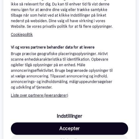
ikke så relevant for dig. Du kan til enhver tid få vist denne
menu igen for at ændre dine valg eller trække samtykke
tilbage når som helst ved at klikke Indstillinger på linket
nederst på websiden. Dine valg vil have virkning i vores
Website. Se vores privatliv politik for at få flere oplysninger.
TP-Link LiteWave
4.9
Cookiepolitik
TP-Link TL-SG105E
4.6
LS1005G
Antal porte 5
Antal porte 5
Vi og vores partnere behandler data for at levere
84 kr.
88 kr.
Eller 3 betalinger af 28 kr.
Bruge præcise geografiske placeringsoplysninger. Aktivt
147 kr.
9+ butikker
scanne enhedskarakteristika til identifikation. Opbevare
9+ butikker
og/eller tilgå oplysninger på en enhed. Måle
annonceringseffektivitet. Bruge begrænsede oplysninger til
at vælge annoncering. Tilpasset annoncering og indhold,
annoncerings- og indholdsmåling, målgruppeundersøgelser
og udvikling af tjenester.
Liste over partnere (leverandører)
Indstillinger
Accepter