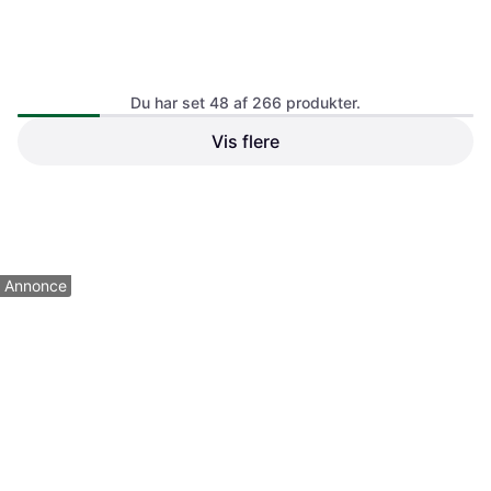
Du har set 48 af 266 produkter.
Vis flere
Playlife Glacier Jr
Roces Jokey 3.0 Jr
Fritidsskøjte
Fritidsskøjte
399 kr.
529 kr.
2 butikker
3 butikker
1
2
3
...
6
Annonce