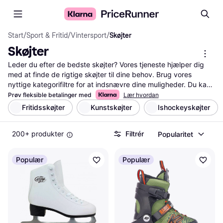
Start
/
Sport & Fritid
/
Vintersport
/
Skøjter
Skøjter
Leder du efter de bedste skøjter? Vores tjeneste hjælper dig 
med at finde de rigtige skøjter til dine behov. Brug vores 
nyttige kategorifiltre for at indsnævre dine muligheder. Du kan 
sortere efter mærke, pris, størrelse og meget mere. Vi lister 
Prøv fleksible betalinger med
Lær hvordan
også brugeranmeldelser, så du kan se, hvad andre mener om 
Fritidsskøjter
Kunstskøjter
Ishockeyskøjter
produkterne. Sammenlign priser på tværs af forskellige 
butikker for at sikre, at du får den bedste handel. På 
200+ produkter
Filtrér
Popularitet
PriceRunner gør vi det nemt for dig at træffe den rigtige 
beslutning. Du behøver ikke bruge timer på at lede; vores 
sammenligningstjeneste sparer dig tid og kræfter. Uanset om 
Populær
Populær
du er nybegynder eller erfaren skøjteløber, finder du noget, der 
passer perfekt til dig. Stol på os til at guide dig gennem valget 
af skøjter, så du kan fokusere på det vigtigste: at nyde din tid 
på isen.
Mere om skøjter »