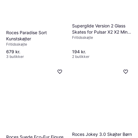
Superglide Version 2 Glass
Skates for Pulsar X2 X2 Mini
Roces Paradise Sort
Fritidsskøjte
X2V2 X2H
Kunstskøjter
Fritidsskøjte
679 kr.
194 kr.
3 butikker
2 butikker
Roces Jokey 3.0 Skøjter Børn
Roces Suede Eco-Fur Figure