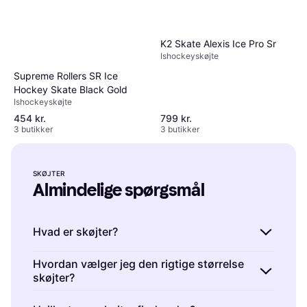
K2 Skate Alexis Ice Pro Sr
Ishockeyskøjte
Supreme Rollers SR Ice
Hockey Skate Black Gold
Ishockeyskøjte
454 kr.
799 kr.
3 butikker
3 butikker
SKØJTER
Almindelige spørgsmål
Hvad er skøjter?
Skøjter er fodtøj med metalblade, der bruges
Hvordan vælger jeg den rigtige størrelse
skøjter?
til at glide på is. De findes i forskellige typer
som ishockeyskøjter, kunstskøjter og
Skøjter er normalt en halv til en hel størrelse