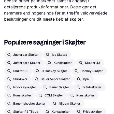
bedste priser på markedet samt få adgang til
detaljerede produktinformationer. Dette gør det
nemmere end nogensinde før at træffe velovervejede
beslutninger om dit næste køb af skøjter.
Populære søgninger i Skøjter
Justerbar Skøjter
Ice Skates
Justerbare Skøjter
Kunstskøjter
Skøjter 43
Skøjter 39
Is Hockey Skøjter
Hockey Skøjter
Skridskor
Bauer Vapor Skøjter
Ispik
Ishockeyskøjter
Bauer Skøjter
Fritidsskøjter
Kunstskøjter
CCM Skøjter
Kunstskøjter
Bauer Ishockeyskøjter
Nijdam Skøjter
Skøjter På Tilbud
Kunstskøjter
Fritidsskøjter