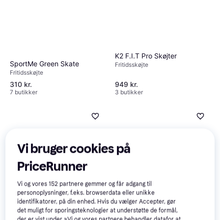
K2 F.I.T Pro Skøjter
SportMe Green Skate
Fritidsskøjte
Fritidsskøjte
310 kr.
949 kr.
7 butikker
3 butikker
Vi bruger cookies på
PriceRunner
Vi og vores
152
partnere gemmer og får adgang til
personoplysninger, f.eks. browserdata eller unikke
identifikatorer, på din enhed. Hvis du vælger Accepter, gør
Roces Suede Eco Fur Sr
det muligt for sporingsteknologier at understøtte de formål,
Kunstløberskøjte
der er vist under »Vi og vores partnere behandler datafor at