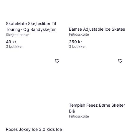
dit behov og budget for at finde den bedste
kombination af pris og kvalitet.
SkateMate Skøjtesliber Til
Bamse Adjustable Ice Skates
Touring- Og Bandyskøjter
Fritidsskøjte
Skøjtetilbehør
49 kr.
259 kr.
3 butikker
3 butikker
Tempish Feeez Børne Skøjter
Blå
Fritidsskøjte
Roces Jokey Ice 3.0 Kids Ice