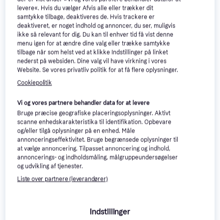
Roces Paradise Eco Fur Sr
levere«. Hvis du vælger Afvis alle eller trækker dit
Kunstløberskøjte
samtykke tilbage, deaktiveres de. Hvis trackere er
769 kr.
679 kr.
deaktiveret, er noget indhold og annoncer, du ser, muligvis
4 butikker
4 butikker
ikke så relevant for dig. Du kan til enhver tid få vist denne
menu igen for at ændre dine valg eller trække samtykke
tilbage når som helst ved at klikke Indstillinger på linket
nederst på websiden. Dine valg vil have virkning i vores
Website. Se vores privatliv politik for at få flere oplysninger.
Cookiepolitik
Vi og vores partnere behandler data for at levere
Bruge præcise geografiske placeringsoplysninger. Aktivt
scanne enhedskarakteristika til identifikation. Opbevare
og/eller tilgå oplysninger på en enhed. Måle
annonceringseffektivitet. Bruge begrænsede oplysninger til
at vælge annoncering. Tilpasset annoncering og indhold,
annoncerings- og indholdsmåling, målgruppeundersøgelser
Roces Paradise Sr
Roces RH 4
og udvikling af tjenester.
Kunstskøjte
Ishockeyskøjte
Liste over partnere (leverandører)
679 kr.
679 kr.
4 butikker
3 butikker
Indstillinger