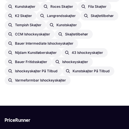
Kunstskøjter
Roces Skøjter
Fila Skøjter
K2 Skøjter
Langrendsskøjter
Skøjtetilbehør
Tempish Skøjter
Kunstskøjter
CCM Ishockeyskøjter
Skøjtetilbehør
Bauer Intermediate Ishockeyskøjter
Nijdam Kunstløberskøjter
43 Ishockeyskøjter
Bauer Fritidsskøjter
Ishockeyskøjter
Ishockeyskøjter På Tilbud
Kunstskøjter På Tilbud
Varmeformbar Ishockeyskøjter
PriceRunner