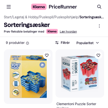
Start
/
Legetøj & Hobby
/
Puslespil
/
Puslespilshjælp
/
Sorteringsæsker
Sorteringsæsker
Prøv fleksible betalinger med
Lær hvordan
9 produkter
Filtrér
Popularitet
Clementoni Puzzle Sorter