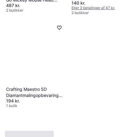
140 kr.
487 kr.
Shaped Sorting Trays
Eller 3 betalinger af 47 kr.
2 butikker
2 butikker
Crafting Maestro 5D
Diamantmalingopbevaring
194 kr.
Kunstværktøjssæt
1 butik