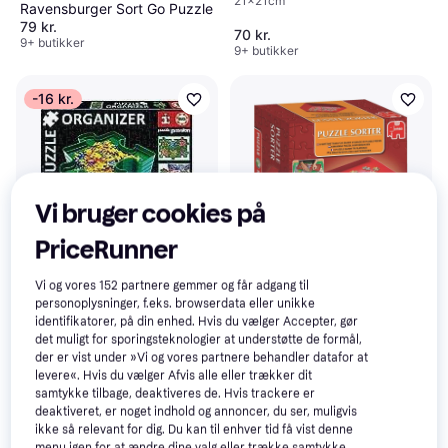
21x21cm
Ravensburger Sort Go Puzzle
79 kr.
70 kr.
9+ butikker
9+ butikker
-16 kr.
Vi bruger cookies på
PriceRunner
Educa Puslespil Organizer 6
Vi og vores
152
partnere gemmer og får adgang til
stk
Jumbo Mates Sorting Tray 6
personoplysninger, f.eks. browserdata eller unikke
Brikker
identifikatorer, på din enhed. Hvis du vælger Accepter, gør
6 Antal dele, 20x20cm
67 kr.
83 kr.
det muligt for sporingsteknologier at understøtte de formål,
100 kr.
Eller 3 betalinger af 22 kr.
der er vist under »Vi og vores partnere behandler datafor at
7 butikker
9+ butikker
levere«. Hvis du vælger Afvis alle eller trækker dit
samtykke tilbage, deaktiveres de. Hvis trackere er
deaktiveret, er noget indhold og annoncer, du ser, muligvis
ikke så relevant for dig. Du kan til enhver tid få vist denne
menu igen for at ændre dine valg eller trække samtykke