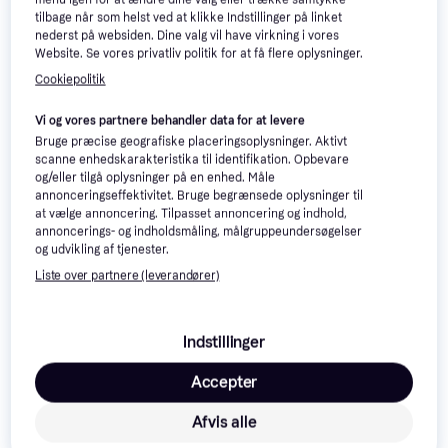
tilbage når som helst ved at klikke Indstillinger på linket
nederst på websiden. Dine valg vil have virkning i vores
Website. Se vores privatliv politik for at få flere oplysninger.
Cookiepolitik
Vi og vores partnere behandler data for at levere
Bruge præcise geografiske placeringsoplysninger. Aktivt
scanne enhedskarakteristika til identifikation. Opbevare
Trefl Puzzle Sorter
og/eller tilgå oplysninger på en enhed. Måle
6 Antal dele, 19x19cm
Ravensburger Sort Your
4.8
annonceringseffektivitet. Bruge begrænsede oplysninger til
Puzzle 300 - 1000
at vælge annoncering. Tilpasset annoncering og indhold,
18x18cm
Pieces
annoncerings- og indholdsmåling, målgruppeundersøgelser
107 kr.
100 kr.
og udvikling af tjenester.
Eller 3 betalinger af 36 kr.
3 butikker
5 butikker
Liste over partnere (leverandører)
Annonce
Indstillinger
Accepter
Afvis alle