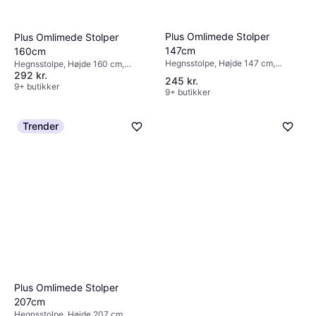
Plus Omlimede Stolper
Plus Omlimede Stolper
147cm
160cm
Hegnsstolpe, Højde 147 cm,
Hegnsstolpe, Højde 160 cm,
Bredde 9 cm, Længde 9 cm
292 kr.
Bredde 7 cm, Længde 7 cm
245 kr.
9+ butikker
9+ butikker
Trender
Hortus Starting Post for
Plus Omlimede Stolper
Simple Extendable Wind
207cm
Hegnsstolpe, Højde 150 cm,
Protection 150cm
Hegnsstolpe, Højde 207 cm,