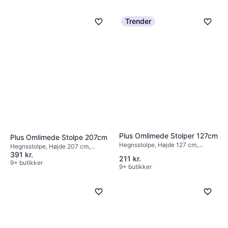
Trender
Plus Pulverlakeret stålstolpe
Plus Omlimede Stolper 127cm
Plus Omlimede Stolpe 207cm
20406-15
Hegnsstolpe, Højde 127 cm,
Hegnsstolpe, Højde 207 cm,
Hegnsstolpe
Bredde 9 cm, Længde 9 cm
391 kr.
Bredde 7 cm, Længde 7 cm
403 kr.
211 kr.
9+ butikker
9+ butikker
9+ butikker