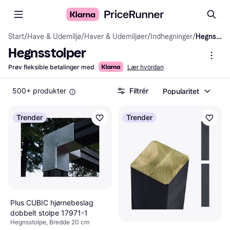
Start
/
Have & Udemiljø
/
Haver & Udemiljøer
/
Indhegninger
/
Hegnsstolper
Hegnsstolper
Prøv fleksible betalinger med
Lær hvordan
500+ produkter
Filtrér
Popularitet
Trender
Trender
Plus CUBIC hjørnebeslag
dobbelt stolpe 17971-1
Hegnsstolpe, Bredde 20 cm