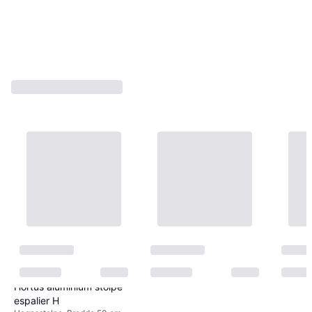
Hortus aluminium stolpe
espalier H