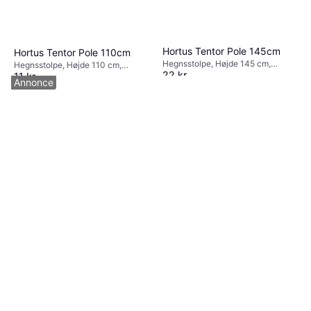
Hortus Tentor Pole 145cm
Hortus Tentor Pole 110cm
Hegnsstolpe, Højde 145 cm,
Hegnsstolpe, Højde 110 cm,
22 kr.
Bredde 1 cm
11 kr.
Bredde 0.8 cm
Annonce
8 butikker
9+ butikker