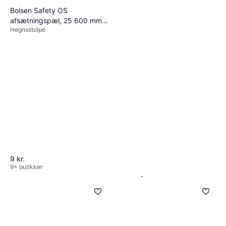
Boisen Safety OS
afsætningspæl, 25 600 mm,
Hegnsstolpe
rød top
9 kr.
9+ butikker
Plus stålstolpe nedgravning
varmgalvaniseret 80
Hegnsstolpe
475 kr.
9+ butikker