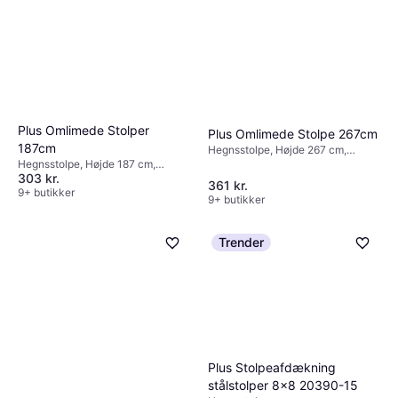
Plus Omlimede Stolper
Plus Omlimede Stolpe 267cm
187cm
Hegnsstolpe, Højde 267 cm,
Bredde 9 cm, Længde 9 cm
Hegnsstolpe, Højde 187 cm,
303 kr.
Bredde 9 cm, Længde 9 cm
361 kr.
9+ butikker
9+ butikker
Trender
Plus Stolpeafdækning
stålstolper 8×8 20390-15