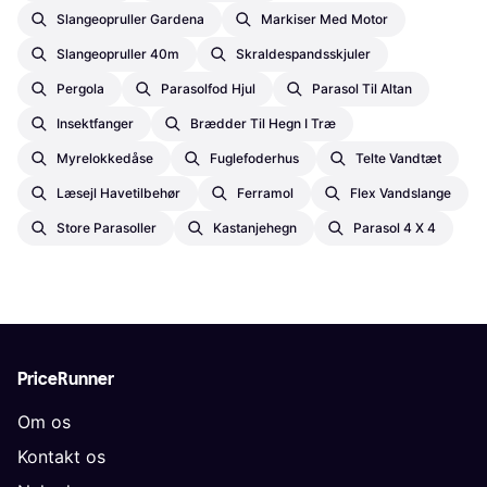
Slangeopruller Gardena
Markiser Med Motor
Slangeopruller 40m
Skraldespandsskjuler
Pergola
Parasolfod Hjul
Parasol Til Altan
Insektfanger
Brædder Til Hegn I Træ
Myrelokkedåse
Fuglefoderhus
Telte Vandtæt
Læsejl Havetilbehør
Ferramol
Flex Vandslange
Store Parasoller
Kastanjehegn
Parasol 4 X 4
PriceRunner
Om os
Kontakt os