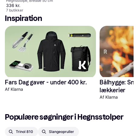
Hegnsstolpe, Bredde 50 cm
336 kr.
7 butikker
Inspiration
Fars Dag gaver - under 400 kr. 
Bålhygge: Sn
Af Klarna
lækkerier
Af Klarna
Populære søgninger i Hegnsstolper
Trinol 810
Slangeopruller