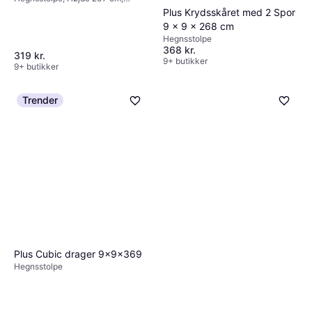
242 kr.
Bredde 5 cm
Bredde 9 cm, Længde 9 cm
Plus Krydsskåret med 2 Spor
9+ butikker
9 x 9 x 268 cm
Hegnsstolpe
368 kr.
319 kr.
9+ butikker
9+ butikker
Trender
Plus Cubic drager 9x9x369
Hegnsstolpe