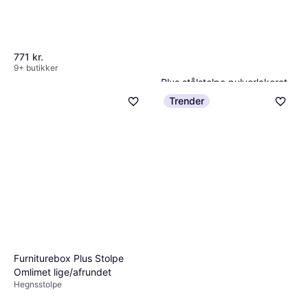
771 kr.
9+ butikker
Plus stålstolpe pulverlakeret
gråsort
Trender
Hegnsstolpe
570 kr.
9+ butikker
Furniturebox Plus Stolpe
Omlimet lige/afrundet
Hegnsstolpe