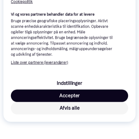
Cookiepolitik
Plus Omlimet Pole 160cm
Plus Omlimede Stolpe 97cm
Hegnsstolpe, Højde 160 cm,
Hegnsstolpe, Højde 97 cm, Bredde
Vi og vores partnere behandler data for at levere
180 kr.
Bredde 9 cm, Længde 9 cm
9 cm, Længde 9 cm
Bruge præcise geografiske placeringsoplysninger. Aktivt
422 kr.
9+ butikker
scanne enhedskarakteristika til identifikation. Opbevare
9+ butikker
og/eller tilgå oplysninger på en enhed. Måle
annonceringseffektivitet. Bruge begrænsede oplysninger til
Trender
at vælge annoncering. Tilpasset annoncering og indhold,
annoncerings- og indholdsmåling, målgruppeundersøgelser
og udvikling af tjenester.
Liste over partnere (leverandører)
Indstillinger
Accepter
Afvis alle