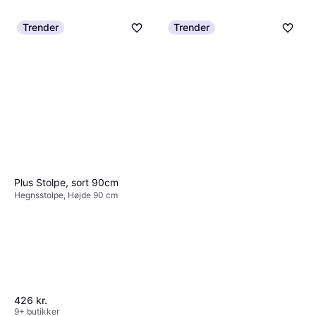
NSH Nordic Panel Fence Pole
Trender
Trender
150cm
Hegnsstolpe, Højde 150 cm,
75 kr.
Længde 150 cm
8 butikker
Plus Stolpe, sort 90cm
Hegnsstolpe, Højde 90 cm
426 kr.
9+ butikker