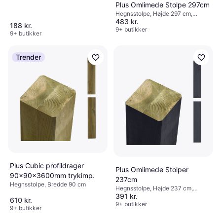
Plus Omlimede Stolpe 297cm
Hegnsstolpe, Højde 297 cm,
483 kr.
Bredde 9 cm, Længde 9 cm
188 kr.
9+ butikker
9+ butikker
Trender
Plus Cubic profildrager
Plus Omlimede Stolper
90x90x3600mm trykimp.
237cm
Hegnsstolpe, Bredde 90 cm
Hegnsstolpe, Højde 237 cm,
391 kr.
Bredde 9 cm, Længde 9 cm
610 kr.
9+ butikker
9+ butikker