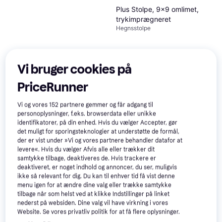
Plus Stolpe, 9x9 omlimet,
trykimprægneret
Hegnsstolpe
Vi bruger cookies på
PriceRunner
383 kr.
9 butikker
Vi og vores
152
partnere gemmer og får adgang til
Plus Stålstolpe 80x80
personoplysninger, f.eks. browserdata eller unikke
Hegnsstolpe, Bredde 80 cm
identifikatorer, på din enhed. Hvis du vælger Accepter, gør
Trender
410 kr.
det muligt for sporingsteknologier at understøtte de formål,
9 butikker
der er vist under »Vi og vores partnere behandler datafor at
levere«. Hvis du vælger Afvis alle eller trækker dit
samtykke tilbage, deaktiveres de. Hvis trackere er
deaktiveret, er noget indhold og annoncer, du ser, muligvis
ikke så relevant for dig. Du kan til enhver tid få vist denne
menu igen for at ændre dine valg eller trække samtykke
tilbage når som helst ved at klikke Indstillinger på linket
nederst på websiden. Dine valg vil have virkning i vores
Website. Se vores privatliv politik for at få flere oplysninger.