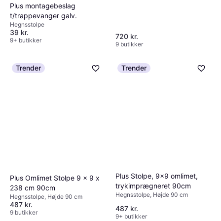
Plus montagebeslag
t/trappevanger galv.
Hegnsstolpe
39 kr.
720 kr.
9+ butikker
9 butikker
Plus Stålstolpe Med Fod
Trender
Trender
Varmgalvaniseret 132cm
Hegnsstolpe, Højde 132 cm,
279 kr.
Bredde 4.5 cm, Længde 4.5 cm
4 butikker
Plus Stolpe, 9x9 omlimet,
Plus Omlimet Stolpe 9 x 9 x
trykimprægneret 90cm
238 cm 90cm
Hegnsstolpe, Højde 90 cm
Hegnsstolpe, Højde 90 cm
487 kr.
487 kr.
9 butikker
9+ butikker