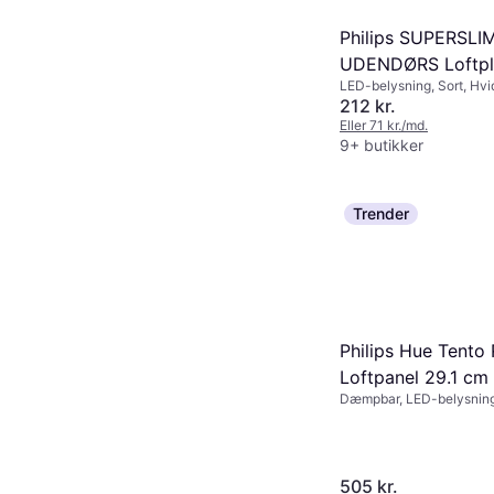
Philips SUPERSLI
UDENDØRS Loftpl
LED-belysning, Sort, Hvi
Aluminium, Metal, Lampe
212 kr.
E27
Eller 71 kr./md.
9+ butikker
Trender
Philips Hue Tento
Loftpanel 29.1 cm
Dæmpbar, LED-belysning
Loftplafond ∅ 30
Plast, IP-klasse: IP20
505 kr.