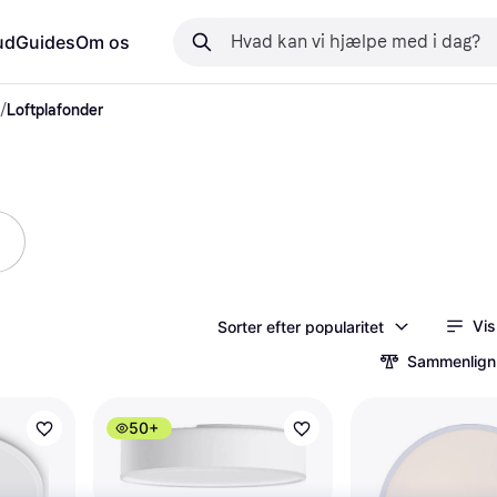
ud
Guides
Om os
/
Loftplafonder
Vis
Sorter efter popularitet
Sammenlign
50+