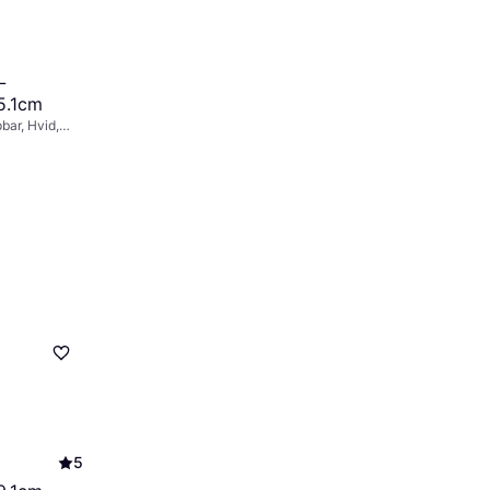
L
5.1cm
ar, Hvid,
klasse: IP20
5