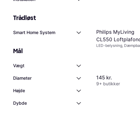
Trådløst
Philips MyLiving
Smart Home System
CL550 Loftplafon
LED-belysning, Dæmpbar
25cm
Mål
Metal, Plast, IP-klasse: I
Vægt
145 kr.
Diameter
9+ butikker
Højde
Dybde