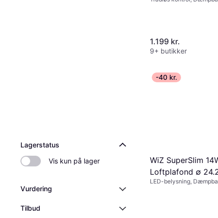
belysning, Fjernbetjening
Plast, Metal, IP-klasse: I
1.199 kr.
9+ butikker
-40 kr.
Lagerstatus
WiZ SuperSlim 14
Vis kun på lager
Loftplafond ∅ 24
LED-belysning, Dæmpbar
Vurdering
Sort, IP-klasse: IP20
Tilbud