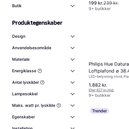
199 kr.
239 kr.
Butik
9+ butikker
Produktegenskaber
Design
Anvendelsesområde
Materiale
Philips Hue Datur
Loftplafond ∅ 38
Energiklasse
LED-belysning, Hvid, Plas
klasse: IP20
Antal lyskilder
1.882 kr.
Eller 627 kr./md.
Lampesokkel
9+ butikker
Maks. watt pr. lyskilde
Trender
Egenskaber
Installation