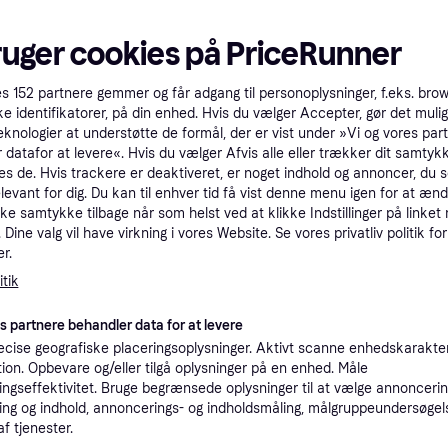
4
Philips Hue Enrave
ruger cookies på PriceRunner
Small Loftplafond ∅
LED-belysning, Dæmpbar, Hvid,
26.1cm
es
152
partnere gemmer og får adgang til personoplysninger, f.eks. bro
Sort, Metal, IP-klasse: IP20
ke identifikatorer, på din enhed. Hvis du vælger Accepter, gør det mulig
cm
eknologier at understøtte de formål, der er vist under »Vi og vores par
 Sort,
Nordlux Oja Lof
 datafor at levere«. Hvis du vælger Afvis alle eller trækker dit samtykk
es de. Hvis trackere er deaktiveret, er noget indhold og annoncer, du se
42.4cm
elevant for dig. Du kan til enhver tid få vist denne menu igen for at ænd
Dæmpbar, LED-belysni
kke samtykke tilbage når som helst ved at klikke Indstillinger på linket
Plast, IP-klasse: IP54
359 kr.
652 kr.
Dine valg vil have virkning i vores Website. Se vores privatliv politik for
9+ butikker
9+ butikker
r.
tik
Trender
50+
es partnere behandler data for at levere
cise geografiske placeringsoplysninger. Aktivt scanne enhedskarakteri
ation. Opbevare og/eller tilgå oplysninger på en enhed. Måle
ngseffektivitet. Bruge begrænsede oplysninger til at vælge annoncering
ng og indhold, annoncerings- og indholdsmåling, målgruppeundersøgel
af tjenester.
Philips Hue Infu