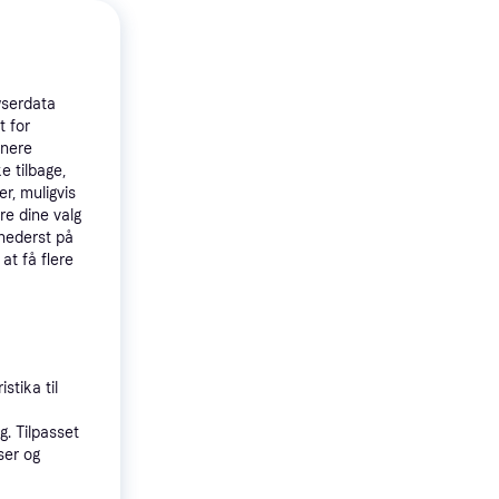
wserdata
t for
tnere
tplafond ∅
e tilbage,
r, muligvis
re dine valg
ng, Hvid,
 nederst på
 at få flere
stika til
. Tilpasset
ser og
se White