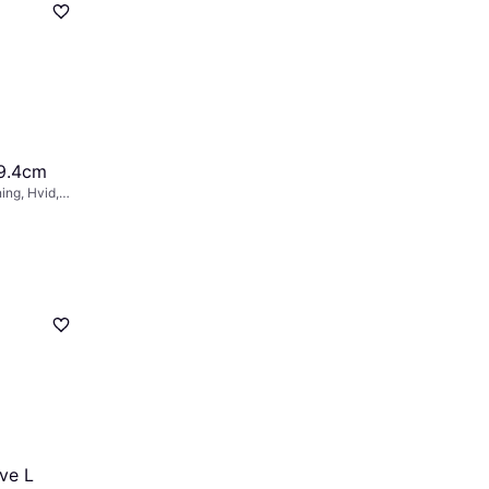
29.4cm
ng, Hvid,
: IP20
ve L