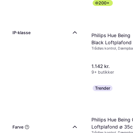
200+
IP-klasse
Philips Hue Being
Black Loftplafond
Trådløs kontrol, Dæmpba
34.8cm
Fjernbetjening, LED-bely
Sort, Plast, Metal, IP-kla
1.142 kr.
9+ butikker
Trender
Philips Hue Being
Loftplafond ∅ 35
Farve
Trådløs kontrol, Dæmpba