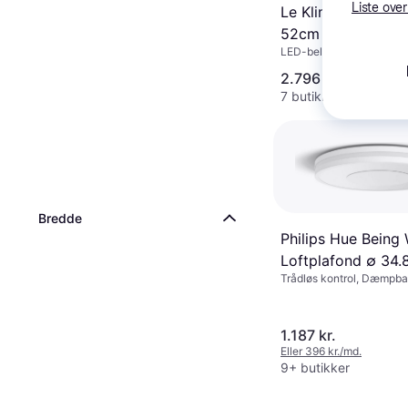
Liste over
Le Klint 26 Loftpl
52cm
LED-belysning, Hvid, Pla
Lampesokkel: E27
2.796 kr.
7 butikker
Bredde
Philips Hue Being
Loftplafond ∅ 34
Trådløs kontrol, Dæmpba
Fjernbetjening, LED-bely
Hvid, Plast, Metal, IP-kla
1.187 kr.
Eller 396 kr./md.
9+ butikker