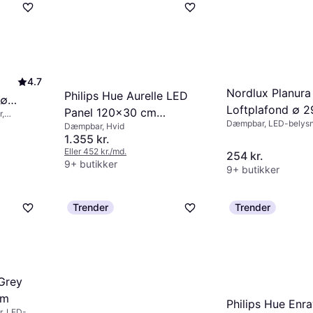
4.7
Nordlux Planura
Philips Hue Aurelle LED
 ∅
Loftplafond ∅ 
Panel 120x30 cm
r,
Dæmpbar, LED-belysni
sning,
Dæmpbar, Hvid
Loftplafond
Metal, Plast, IP-klasse
sse: IP20
1.355 kr.
Eller 452 kr./md.
254 kr.
9+ butikker
9+ butikker
Trender
Trender
 Grey
cm
Philips Hue Enra
r, LED-