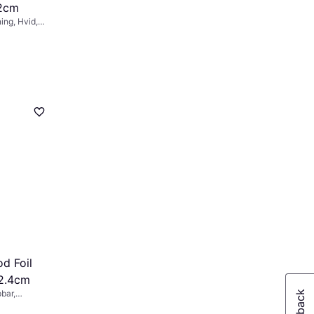
.2cm
ng, Hvid,
: IP20
d Foil
42.4cm
bar,
klasse: IP20