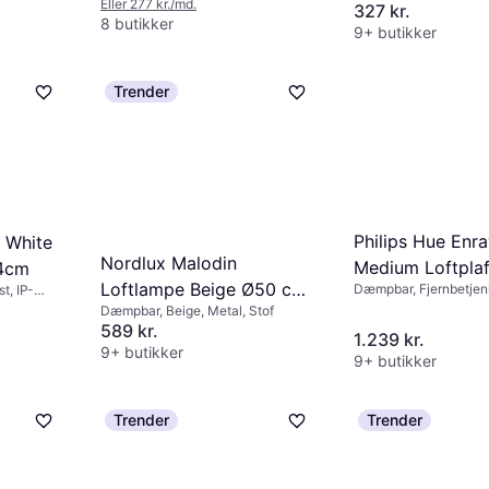
Eller 277 kr./md.
327 kr.
8 butikker
9+ butikker
Trender
Philips Hue Enr
a White
Nordlux Malodin
Medium Loftpla
.4cm
Loftlampe Beige Ø50 cm
Dæmpbar, Fjernbetjen
t, IP-
38.1cm
belysning, Hvid, Sort, 
Dæmpbar, Beige, Metal, Stof
Loftplafond
klasse: IP20
589 kr.
1.239 kr.
9+ butikker
9+ butikker
Trender
Trender