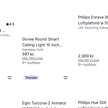
Philips Enrave X
Loftplafond ∅ 5
4.5
LED-belysning, Dæmpb
d ∅
Sort, Metal, Plast, IP-
, Hvid,
Govee Round Smart
P20
Ceiling Light 15 Inch
Dæmpbar, Hvid
Loftplafond
597 kr.
2.000 kr.
Eller 199 kr./md.
Eller 667 kr./md.
9+ butikker
9+ butikker
Trender
Philips Hue Still
Eglo Turcona-Z Armatur