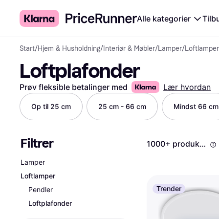
Alle kategorier
Tilb
Start
/
Hjem & Husholdning
/
Interiør & Møbler
/
Lamper
/
Loftlamper
Loftplafonder
Prøv fleksible betalinger med
Lær hvordan
Op til 25 cm
25 cm - 66 cm
Mindst 66 cm
Filtrer
1000+ produkter
Lamper
Loftlamper
Trender
Pendler
Loftplafonder