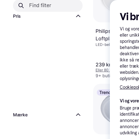
Vi b
Pris
Vi og vor
Philips Superslim
eller unik
Loftplafond ∅ 43
sporingst
LED-belysning, Dæmpbar,
behandler
Hvid, Plast
deaktiver
ikke så r
239 kr.
eller træ
Eller 80 kr./md.
websiden. 
9+ butikker
oplysninge
Cookiepoli
Trender
Vi og vor
Bruge præ
identifik
Mærke
annonceri
annonceri
udvikling 