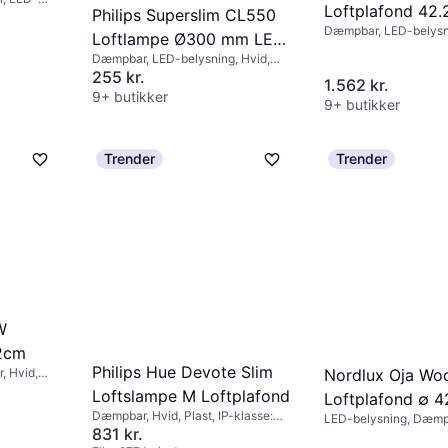
Loftplafond 42
Philips Superslim CL550
, Grå,
Dæmpbar, LED-belysni
P20
Loftlampe Ø300 mm LED
Sort, Metal, IP-klasse
Dæmpbar, LED-belysning, Hvid,
18W 2700K Loftplafond ∅
Metal, Plast, IP-klasse: IP44
255 kr.
1.562 kr.
30cm
9+ butikker
9+ butikker
Trender
Trender
W
.2cm
Philips Hue Devote Slim
Nordlux Oja Woo
, Hvid,
Loftslampe M Loftplafond
Loftplafond ∅ 
Dæmpbar, Hvid, Plast, IP-klasse:
LED-belysning, Dæmp
IP44
831 kr.
Naturfarvet, Plast, IP-