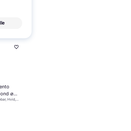
8.1cm
ar, Hvid,
lle
ento
fond ∅
ar, Hvid,