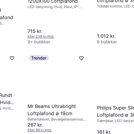
Loftplafond ∅ 3
1200X100 Loftplafond
Trådløs kontrol, LED-
LED-belysning, Hvid, Plast, IP-
M
Dæmpbar, Fjernbetjeni
klasse: IP20
Sort, Aluminium, Metal
afond
IP20
d,
sokkel:
715 kr.
1.012 kr.
Eller 238 kr./md.
9+ butikker
9 butikker
Trender
 Rundt
 Hvid
Mr Beams Ultrabright
Philips Super Sl
, Hvid,
cm
Loftplafond ∅ 19cm
Loftplafond ∅ 
Batteridrevet, Bevægelsessensor,
Dæmpbar, LED-belysni
LED-belysning, Hvid, Plast, IP-
267 kr.
Metal, Plast, IP-klasse
klasse: IP44
Eller 89 kr./md.
161 kr.