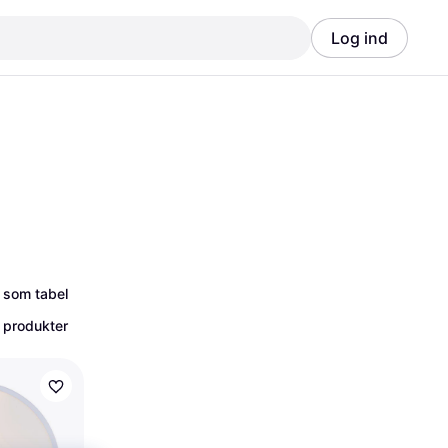
Log ind
Annonce
Annonce
 som tabel
 produkter