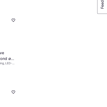
ave
fond ∅
ing, LED-
Metal, IP-