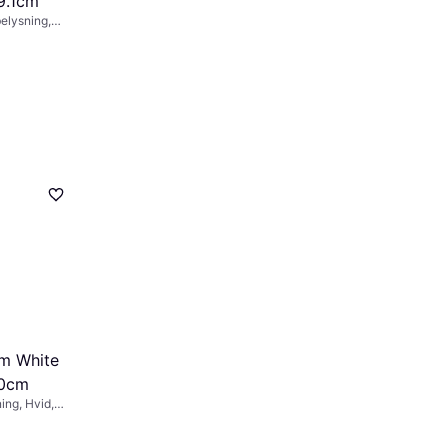
9.1cm
belysning,
ng, Hvid,
, IP-klasse:
im White
30cm
ng, Hvid,
: IP20