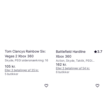
Tom Clancys Rainbow Six:
Battlefield Hardline
3.7
Vegas 2 Xbox 360
Xbox 360
Skyde, PEGI aldersmærkning: 16
Action, Skyde, Taktik, PEGI
162 kr.
aldersmærkning: 18
105 kr.
Eller 3 betalinger af 54 kr.
Eller 3 betalinger af 35 kr.
6 butikker
5 butikker