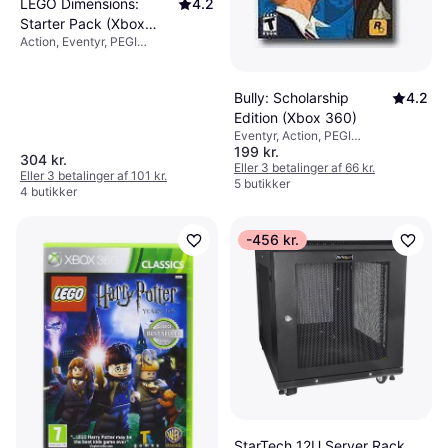
LEGO Dimensions:
4.2
Starter Pack (Xbox
Action, Eventyr, PEGI
360)
aldersmærkning: 7
Bully: Scholarship
4.2
Edition (Xbox 360)
Eventyr, Action, PEGI
199 kr.
aldersmærkning: 16
304 kr.
Eller 3 betalinger af 66 kr.
Eller 3 betalinger af 101 kr.
5 butikker
4 butikker
-456 kr.
StarTech 12U Server Rack