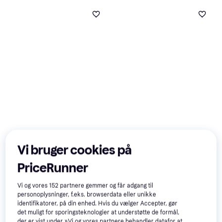
Cars 3: Driven to Win
5
(Xbox 360)
LEGO Batman 2 DC
4.3
Vi bruger cookies på
Sport, Racing, PEGI
Super Heroes Videospil
aldersmærkning: 3, 7
PriceRunner
:
188 kr.
267 kr.
Eller 3 betalinger af 63 kr.
Eller 3 betalinger af 89 kr.
Vi og vores
152
partnere gemmer og får adgang til
7 butikker
6 butikker
personoplysninger, f.eks. browserdata eller unikke
identifikatorer, på din enhed. Hvis du vælger Accepter, gør
det muligt for sporingsteknologier at understøtte de formål,
der er vist under »Vi og vores partnere behandler datafor at