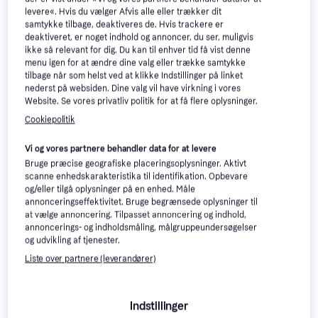
levere«. Hvis du vælger Afvis alle eller trækker dit
samtykke tilbage, deaktiveres de. Hvis trackere er
deaktiveret, er noget indhold og annoncer, du ser, muligvis
ikke så relevant for dig. Du kan til enhver tid få vist denne
menu igen for at ændre dine valg eller trække samtykke
tilbage når som helst ved at klikke Indstillinger på linket
nederst på websiden. Dine valg vil have virkning i vores
Website. Se vores privatliv politik for at få flere oplysninger.
Fable The Journey
3.5
Cookiepolitik
Prismatch Xbox 360
:
Spil
Vi og vores partnere behandler data for at levere
Bruge præcise geografiske placeringsoplysninger. Aktivt
scanne enhedskarakteristika til identifikation. Opbevare
Naruto Shippuden Ultimate
og/eller tilgå oplysninger på en enhed. Måle
Ninja Storm Generations
annonceringseffektivitet. Bruge begrænsede oplysninger til
Kampspil, PEGI aldersmærkning:
at vælge annoncering. Tilpasset annoncering og indhold,
241 kr.
12
179 kr.
annoncerings- og indholdsmåling, målgruppeundersøgelser
Eller 3 betalinger af 80 kr.
Eller 3 betalinger af 60 kr.
og udvikling af tjenester.
6 butikker
6 butikker
Liste over partnere (leverandører)
Indstillinger