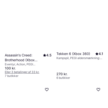
Tekken 6 (Xbox 360)
4.1
Assassin's Creed:
4.5
Kampspil, PEGI aldersmærkning:
Brotherhood (Xbox
16
Eventyr, Action, PEGI
360)
100 kr.
aldersmærkning: 18
Eller 3 betalinger af 33 kr.
270 kr.
7 butikker
6 butikker