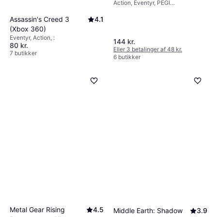
Action, Eventyr, PEGI
aldersmærkning: 18
Assassin's Creed 3
4.1
(Xbox 360)
Eventyr, Action, :
144 kr.
80 kr.
Eller 3 betalinger af 48 kr.
7 butikker
6 butikker
Metal Gear Rising
4.5
Middle Earth: Shadow
3.9