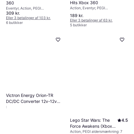
Hits Xbox 360
360
Action, Eventyr, PEGI
Eventyr, Action, PEGI
aldersmærkning: 18
309 kr.
aldersmærkning: 7
189 kr.
Eller 3 betalinger af 103 kr.
Eller 3 betalinger af 63 kr.
6 butikker
5 butikker
Victron Energy Orion-TR
DC/DC Converter 12v-12v
:
9Ah (12,2v output)
Lego Star Wars: The
4.5
Force Awakens (Xbox
Action, PEGI aldersmærkning: 7
360)