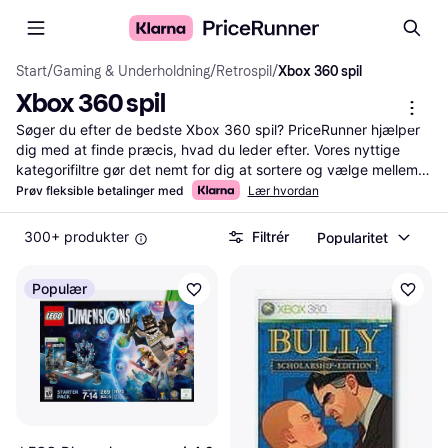
Start
/
Gaming & Underholdning
/
Retrospil
/
Xbox 360 spil
Xbox 360 spil
Søger du efter de bedste Xbox 360 spil? PriceRunner hjælper 
dig med at finde præcis, hvad du leder efter. Vores nyttige 
kategorifiltre gør det nemt for dig at sortere og vælge mellem 
et stort udvalg af spil. Uanset om du er til action, eventyr eller 
Prøv fleksible betalinger med
Lær hvordan
sport, kan du hurtigt finde dine favoritter. Ved at bruge vores 
produkt- og prissammenligninger kan du sikre dig, at du får 
300+ produkter
Filtrér
Popularitet
den bedste pris på markedet. Læs brugeranmeldelser for at få 
indsigt i andres oplevelser og træffe den rigtige beslutning. 
Populær
Med PriceRunner bliver det let at navigere gennem de mange 
muligheder og finde de Xbox 360 spil, der passer bedst til dine 
behov.
Mere om xbox 360 spil »