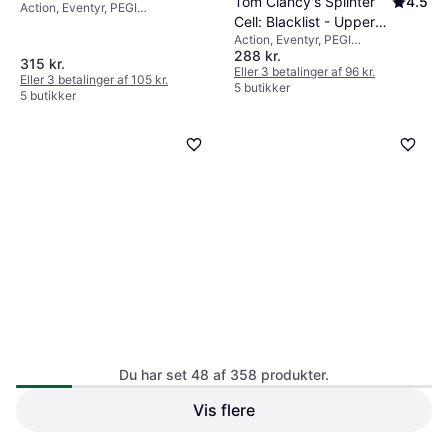
Tom Clancy's Splinter
4.5
Action, Eventyr, PEGI
Cell: Blacklist - Upper
aldersmærkning: 18
Action, Eventyr, PEGI
Echelon Edition (Xbox
288 kr.
aldersmærkning: 18
360)
315 kr.
Eller 3 betalinger af 96 kr.
Eller 3 betalinger af 105 kr.
5 butikker
5 butikker
Du har set 48 af 358 produkter.
Portal 2 Xbox 360
Vis flere
Fallout 3 Game of the
4.5
Skyde, PEGI aldersmærkning: 16
Year Edition Xbox 360
RPG, Action, Eventyr, PEGI