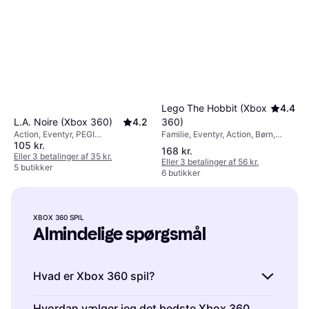
Lego The Hobbit (Xbox
4.4
360)
L.A. Noire (Xbox 360)
4.2
Familie, Eventyr, Action, Børn,
Action, Eventyr, PEGI
105 kr.
PEGI aldersmærkning: 7
aldersmærkning: 18
168 kr.
Eller 3 betalinger af 35 kr.
Eller 3 betalinger af 56 kr.
5 butikker
6 butikker
XBOX 360 SPIL
Almindelige spørgsmål
Hvad er Xbox 360 spil?
Xbox 360 spil er videospil designet til Xbox
Hvordan vælger jeg det bedste Xbox 360