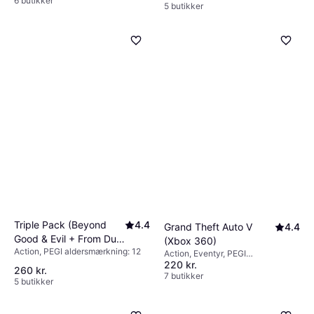
6 butikker
5 butikker
Triple Pack (Beyond
4.4
Grand Theft Auto V
4.4
Good & Evil + From Dust
(Xbox 360)
Action, PEGI aldersmærkning: 12
+ Outland) (Xbox 360)
Action, Eventyr, PEGI
220 kr.
aldersmærkning: 18
260 kr.
7 butikker
5 butikker