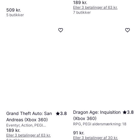
189 kr.
Eller 3 betalinger af 63 kr.
509 kr.
7 butikker
5 butikker
Dragon Age: Inquisition
3.8
Grand Theft Auto: San
3.8
(Xbox 360)
Andreas (Xbox 360)
RPG, PEGI aldersmærkning: 18
Eventyr, Action, PEGI
189 kr.
aldersmærkning: 18
91 kr.
Eller 3 betalinger af 63 kr.
Eller 3 betalinger af 30 kr.