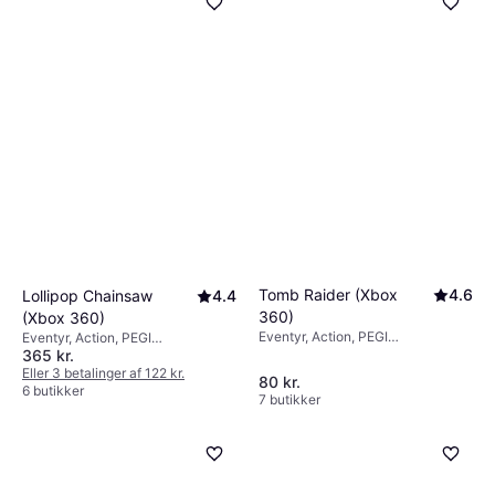
Tomb Raider (Xbox
4.6
Lollipop Chainsaw
4.4
360)
(Xbox 360)
Eventyr, Action, PEGI
Eventyr, Action, PEGI
aldersmærkning: 18
365 kr.
aldersmærkning: 18
Eller 3 betalinger af 122 kr.
80 kr.
6 butikker
7 butikker