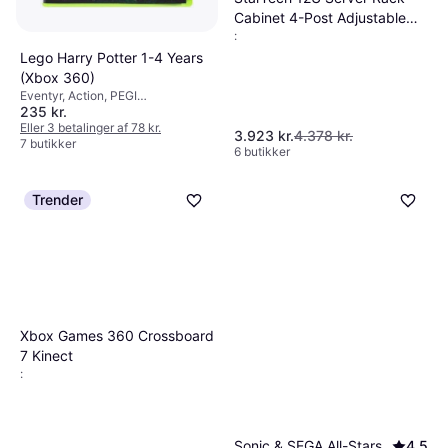
Cabinet 4-Post Adjustable
:
Depth
Lego Harry Potter 1-4 Years
(Xbox 360)
Eventyr, Action, PEGI
235 kr.
aldersmærkning: 7
Eller 3 betalinger af 78 kr.
3.923 kr.
4.378 kr.
7 butikker
6 butikker
Trender
Xbox Games 360 Crossboard
7 Kinect
:
Sonic & SEGA All-Stars
4.5