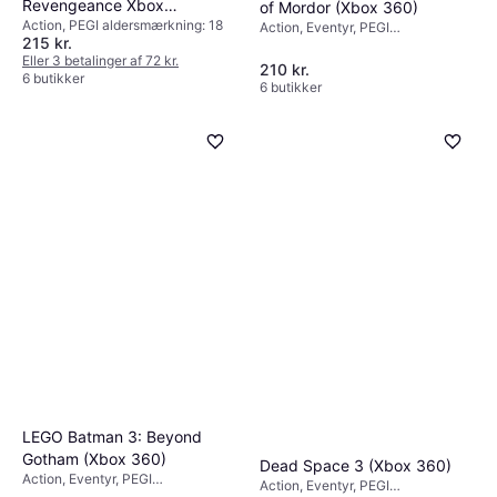
Revengeance Xbox
of Mordor (Xbox 360)
Action, PEGI aldersmærkning: 18
360
Action, Eventyr, PEGI
215 kr.
aldersmærkning: 18
Eller 3 betalinger af 72 kr.
210 kr.
6 butikker
6 butikker
LEGO Batman 3: Beyond
Gotham (Xbox 360)
Dead Space 3 (Xbox 360)
Action, Eventyr, PEGI
Action, Eventyr, PEGI
aldersmærkning: 7