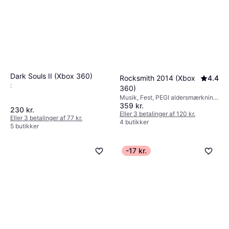
Dark Souls II (Xbox 360)
Rocksmith 2014 (Xbox
4.4
:
360)
Musik, Fest, PEGI aldersmærkning:
359 kr.
12
230 kr.
Eller 3 betalinger af 120 kr.
Eller 3 betalinger af 77 kr.
4 butikker
5 butikker
-17 kr.