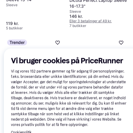
Dicota Perfect Laptop Sleeve
Sleeve
16-17.3"
Sleeve
146 kr.
Eller 3 betalinger af 49 kr.
119 kr.
7 butikker
5 butikker
Trender
Vi bruger cookies på PriceRunner
Vi og vores
152
partnere gemmer og får adgang til personoplysninger,
f.eks. browserdata eller unikke identifikatorer, på din enhed. Hvis du
vælger Accepter, gør det muligt for sporingsteknologier at understøtte
de formål, der er vist under »Vi og vores partnere behandler datafor
Tech-Protect Sleevy Laptop
at levere«. Hvis du vælger Afvis alle eller trækker dit samtykke
Sleeve 13-14 in Blå
tilbage, deaktiveres de. Hvis trackere er deaktiveret, er noget indhold
Belkin B2B075-C00
4.5
Sleeve
og annoncer, du ser, muligvis ikke så relevant for dig. Du kan til enhver
Sleeve
167 kr.
tid få vist denne menu igen for at ændre dine valg eller trække
101 kr.
Eller 3 betalinger af 56 kr.
samtykke tilbage når som helst ved at klikke Indstillinger på linket
Eller 3 betalinger af 34 kr.
9+ butikker
nederst på websiden. Dine valg vil have virkning i vores Website. Se
4 butikker
vores privatliv politik for at få flere oplysninger.
Cookiepolitik