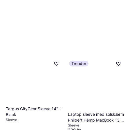
Trender
Targus CityGear Sleeve 14" -
Laptop sleeve med solskærm
Black
Sleeve
Philbert Hemp MacBook 13''
Sleeve
sort
329 kr.