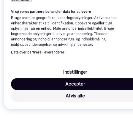
Trender
Trender
Vi og vores partnere behandler data for at levere
Bruge præcise geografiske placeringsoplysninger. Aktivt scanne
enhedskarakteristika til identifikation. Opbevare og/eller tilgå
oplysninger på en enhed. Måle annonceringseffektivitet. Bruge
begrænsede oplysninger til at vælge annoncering. Tilpasset
annoncering og indhold, annoncerings- og indholdsmåling,
målgruppeundersøgelser og udvikling af tjenester.
Gear by Carl Douglas Laptop
Tech-Protect Puffy MacBook
Liste over partnere (leverandører)
Sleeve 15.6" - Black
13-14" Sleeve m Lille Taske
Sleeve
Sleeve
155 kr.
Indstillinger
Eller 3 betalinger af 52 kr.
148 kr.
9 butikker
9+ butikker
Accepter
Afvis alle