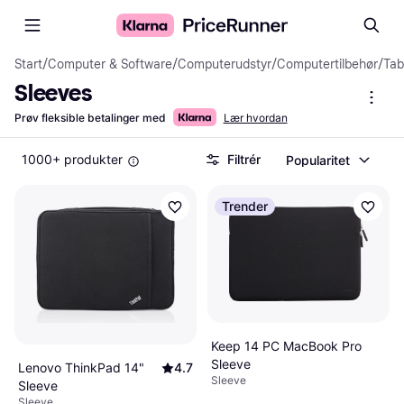
Start
/
Computer & Software
/
Computerudstyr
/
Computertilbehør
/
Tab
Sleeves
Prøv fleksible betalinger med
Lær hvordan
1000+ produkter
Filtrér
Popularitet
Trender
Keep 14 PC MacBook Pro
Sleeve
Lenovo ThinkPad 14"
4.7
Sleeve
Sleeve
Sleeve