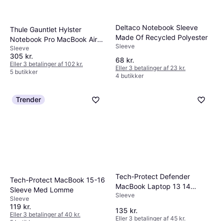
Deltaco Notebook Sleeve
Thule Gauntlet Hylster
Made Of Recycled Polyester
Notebook Pro MacBook Air
Sleeve
Sleeve
14 Black
305 kr.
68 kr.
Eller 3 betalinger af 102 kr.
Eller 3 betalinger af 23 kr.
5 butikker
4 butikker
Trender
Tech-Protect Defender
Tech-Protect MacBook 15-16
MacBook Laptop 13 14
Sleeve Med Lomme
Sleeve
Sleeve Grå
Sleeve
119 kr.
135 kr.
Eller 3 betalinger af 40 kr.
Eller 3 betalinger af 45 kr.