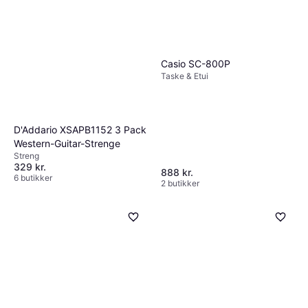
undgå hyppige udskiftninger og sikre en god
spilleoplevelse.
Casio SC-800P
Taske & Etui
D'Addario XSAPB1152 3 Pack
Western-Guitar-Strenge
Streng
329 kr.
888 kr.
6 butikker
2 butikker