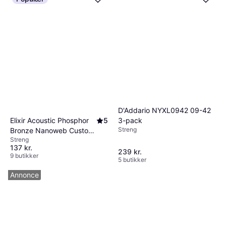
D'Addario NYXL0942 09-42
Elixir Acoustic Phosphor
5
3-pack
Streng
Bronze Nanoweb Custom
Streng
Light 11-52
137 kr.
239 kr.
9 butikker
5 butikker
Annonce