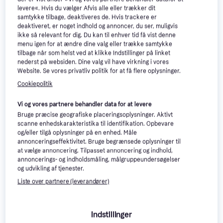
levere«. Hvis du vælger Afvis alle eller trækker dit
samtykke tilbage, deaktiveres de. Hvis trackere er
Olfa SKB-2/5B Knivblade 5
deaktiveret, er noget indhold og annoncer, du ser, muligvis
stk/sb
ikke så relevant for dig. Du kan til enhver tid få vist denne
Taske & Etui
menu igen for at ændre dine valg eller trække samtykke
tilbage når som helst ved at klikke Indstillinger på linket
Elixir Nanoweb Light
nederst på websiden. Dine valg vil have virkning i vores
Phosphor Br 3P
Website. Se vores privatliv politik for at få flere oplysninger.
Streng
Cookiepolitik
255 kr.
22 kr.
1 butik
9+ butikker
Vi og vores partnere behandler data for at levere
Bruge præcise geografiske placeringsoplysninger. Aktivt
scanne enhedskarakteristika til identifikation. Opbevare
Musiktilbehør: 3 ting at 
og/eller tilgå oplysninger på en enhed. Måle
annonceringseffektivitet. Bruge begrænsede oplysninger til
overveje, før du køber
at vælge annoncering. Tilpasset annoncering og indhold,
annoncerings- og indholdsmåling, målgruppeundersøgelser
og udvikling af tjenester.
Overvej dit behov
Liste over partnere (leverandører)
Før du køber musiktilbehør, er det vigtigt at
Sammenlign priser og anmeldelser
overveje, hvad du faktisk har brug for. Er du
Indstillinger