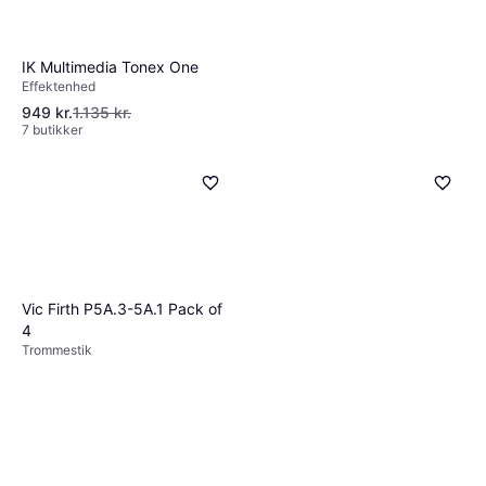
IK Multimedia Tonex One
Effektenhed
949 kr.
1.135 kr.
7 butikker
Vic Firth P5A.3-5A.1 Pack of
Dunlop Fælgbørste Af
4
Mikrofiber
Trommestik
Plejeprodukt
47 kr.
Eller 3 betalinger af 16 kr.
9+ butikker