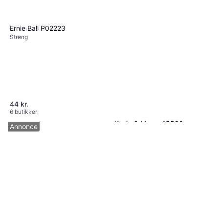
Ernie Ball P02223
Streng
44 kr.
6 butikker
Konig & Meyer 15530
Annonce
Gulvstativ
295 kr.
3 butikker