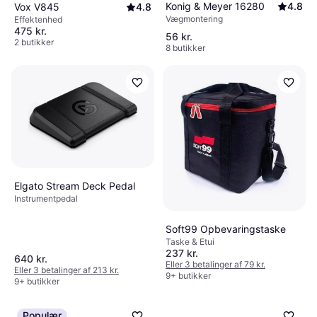
Konig & Meyer 16280
4.8
Vox V845
4.8
Vægmontering
Effektenhed
475 kr.
56 kr.
2 butikker
8 butikker
Elgato Stream Deck Pedal
Instrumentpedal
Soft99 Opbevaringstaske
Taske & Etui
237 kr.
640 kr.
Eller 3 betalinger af 79 kr.
Eller 3 betalinger af 213 kr.
9+ butikker
9+ butikker
Populær