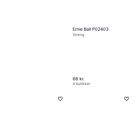
Ernie Ball P02403
Streng
68 kr.
4 butikker
Konig & Meyer 10065
Notestativ
285 kr.
6 butikker