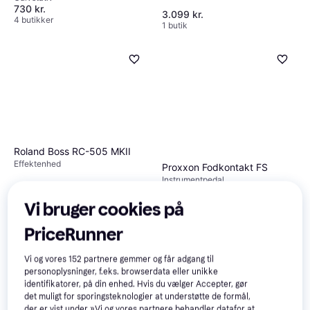
730 kr.
3.099 kr.
4 butikker
1 butik
Roland Boss RC-505 MKII
Effektenhed
Proxxon Fodkontakt FS
Instrumentpedal
148 kr.
3.890 kr.
6 butikker
Vi bruger cookies på
4 butikker
PriceRunner
Populær
Vi og vores
152
partnere gemmer og får adgang til
personoplysninger, f.eks. browserdata eller unikke
identifikatorer, på din enhed. Hvis du vælger Accepter, gør
det muligt for sporingsteknologier at understøtte de formål,
der er vist under »Vi og vores partnere behandler datafor at