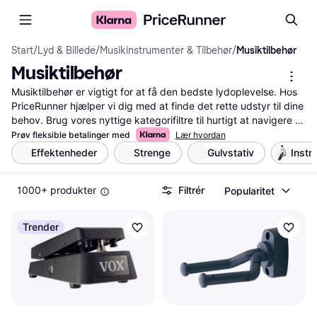
Start
/
Lyd & Billede
/
Musikinstrumenter & Tilbehør
/
Musiktilbehør
Musiktilbehør
Musiktilbehør er vigtigt for at få den bedste lydoplevelse. Hos 
PriceRunner hjælper vi dig med at finde det rette udstyr til dine 
behov. Brug vores nyttige kategorifiltre til hurtigt at navigere 
gennem de mange muligheder. Du kan sortere efter pris, 
Prøv fleksible betalinger med
Lær hvordan
mærke og funktioner for at finde præcis det, du søger. 
Effektenheder
Strenge
Gulvstativ
Instr
Sammenlign priser på tværs af forskellige butikker og læs 
brugeranmeldelser for at træffe den rigtige beslutning. Vores 
1000+ produkter
Filtrér
Popularitet
tjeneste gør det nemt at finde de bedste produkter inden for 
musiktilbehør, uanset om du leder efter højtalere, 
hovedtelefoner eller mikrofoner. Spar tid og penge ved at 
Trender
bruge vores omfattende sammenligningstjeneste. Lad os guide 
dig til det bedste valg, så du kan nyde din musik fuldt ud.
Mere om musiktilbehør »