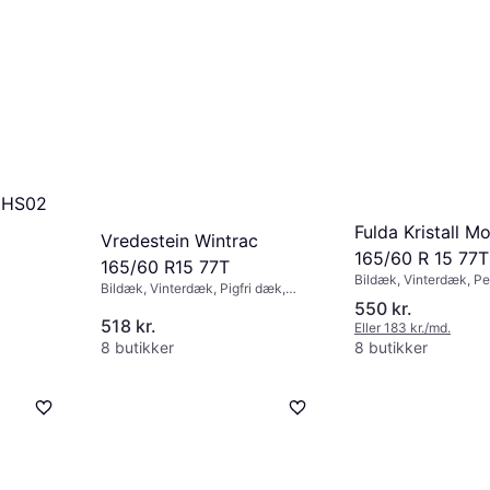
r HS02
Fulda Kristall M
Vredestein Wintrac
165/60 R 15 77T
165/60 R15 77T
Bildæk, Vinterdæk, Pe
 km/t)
Bildæk, Vinterdæk, Pigfri dæk,
Størrelsesforhold 60 %
Størrelsesforhold 60 %,
550 kr.
Hastighedsindeks T (1
Hastighedsindeks T (190 km/t), H
518 kr.
Eller 183 kr./md.
(210 km/t)
8 butikker
8 butikker