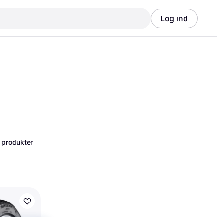
Log ind
Annonce
Annonce
 produkter