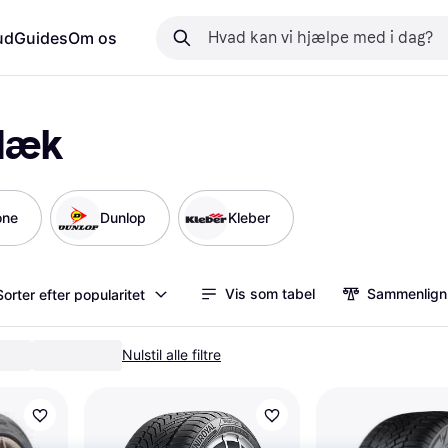
ud
Guides
Om os
ldæk
one
Dunlop
Kleber
Vis som tabel
Sammenlign
Sorter efter popularitet
Nulstil alle filtre