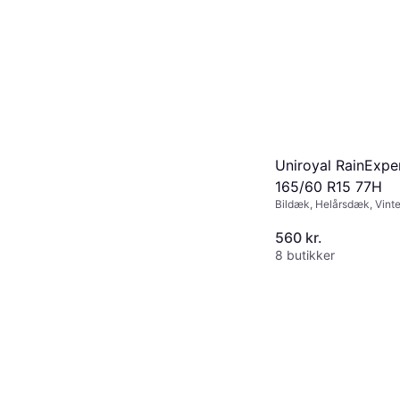
Uniroyal RainExpe
165/60 R15 77H
Bildæk, Helårsdæk, Vint
Sommerdæk, Pigfri dæk,
Personbil, Størrelsesforh
560 kr.
Hastighedsindeks H (210
8 butikker