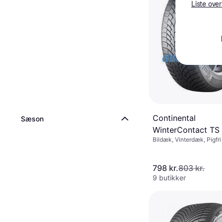
Liste over
Continental
Sæson
WinterContact TS
Bildæk, Vinterdæk, Pigfr
165/65 R15 81T E
Personbil, Størrelsesforh
Hastighedsindeks T (190
798 kr.
803 kr.
9 butikker