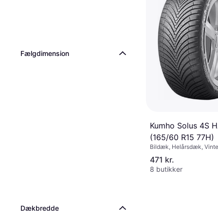
Fælgdimension
Kumho Solus 4S 
(165/60 R15 77H)
Bildæk, Helårsdæk, Vint
Pigfri dæk, Personbil,
471 kr.
Størrelsesforhold 60 %,
8 butikker
Hastighedsindeks H (210
Dækbredde