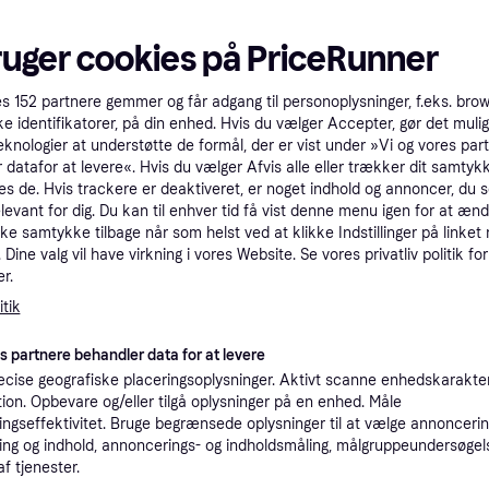
ruger cookies på PriceRunner
es
152
partnere gemmer og får adgang til personoplysninger, f.eks. bro
ke identifikatorer, på din enhed. Hvis du vælger Accepter, gør det mulig
eknologier at understøtte de formål, der er vist under »Vi og vores par
 datafor at levere«. Hvis du vælger Afvis alle eller trækker dit samtykk
es de. Hvis trackere er deaktiveret, er noget indhold og annoncer, du se
elevant for dig. Du kan til enhver tid få vist denne menu igen for at ænd
kke samtykke tilbage når som helst ved at klikke Indstillinger på linket
 165/60
Dine valg vil have virkning i vores Website. Se vores privatliv politik for
Uniroyal WinterExpert
Bridgestone Bli
r.
165/65 R15 81T
erdæk,
005 165/65 R15
Bildæk, Vinterdæk, Pigfri dæk,
tik
Bildæk, Vinterdæk, Pig
Størrelsesforhold 65 %,
Størrelsesforhold 65 %
Hastighedsindeks T (190 km/t)
km/t), T
728 kr.
es partnere behandler data for at levere
Hastighedsindeks T (1
559 kr.
Eller 243 kr./md.
cise geografiske placeringsoplysninger. Aktivt scanne enhedskarakteri
9 butikker
9 butikker
ation. Opbevare og/eller tilgå oplysninger på en enhed. Måle
ngseffektivitet. Bruge begrænsede oplysninger til at vælge annoncering
ng og indhold, annoncerings- og indholdsmåling, målgruppeundersøgel
af tjenester.