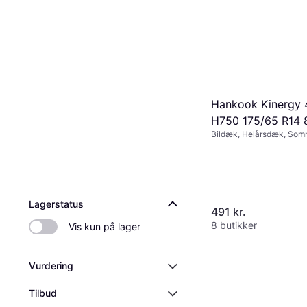
Hankook Kinergy 
H750 175/65 R14 
Bildæk, Helårsdæk, So
Pigfri dæk, Personbil,
Størrelsesforhold 65 %,
Hastighedsindeks T (190 
(210 km/t)
Lagerstatus
491 kr.
8 butikker
Vis kun på lager
Vurdering
Tilbud