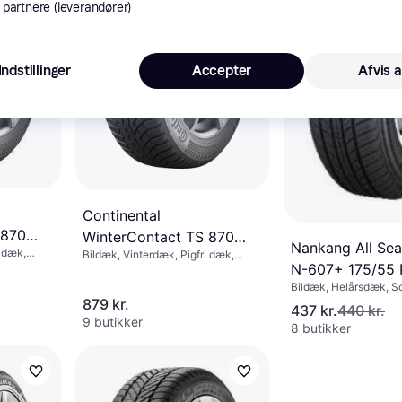
 partnere (leverandører)
Indstillinger
Accepter
Afvis a
Continental
 870
WinterContact TS 870
Nankang All Sea
i dæk,
Vc
Bildæk, Vinterdæk, Pigfri dæk,
165/60-15 77T Vinterdæk
old 65 %,
N-607+ 175/55 
Personbil, Størrelsesforhold 60 %,
 km/t)
Hastighedsindeks V (240 km/t), T
Bildæk, Helårsdæk, 
(190 km/t)
Pigfri dæk, Personbil,
879 kr.
437 kr.
440 kr.
Størrelsesforhold 55 %
9 butikker
8 butikker
Hastighedsindeks H (