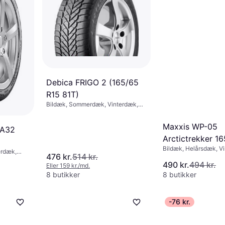
Debica FRIGO 2 (165/65
R15 81T)
Bildæk, Sommerdæk, Vinterdæk,
Pigfri dæk, Personbil,
Størrelsesforhold 65 %,
Maxxis WP-05
Hastighedsindeks T (190 km/t)
HA32
Arctictrekker 1
Bildæk, Helårsdæk, V
81T
erdæk,
476 kr.
514 kr.
Pigfri dæk, Personbil,
490 kr.
494 kr.
Størrelsesforhold 65 %
Eller 159 kr./md.
Hastighedsindeks T (1
8 butikker
8 butikker
 km/t)
-76 kr.