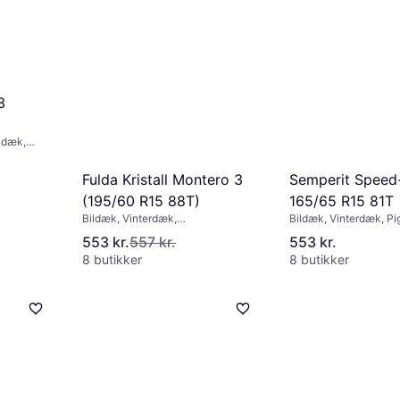
3
i dæk,
 km/t)
Fulda Kristall Montero 3
Semperit Speed
(195/60 R15 88T)
165/65 R15 81T
Bildæk, Vinterdæk,
Bildæk, Vinterdæk, Pig
Størrelsesforhold 65 %,
Størrelsesforhold 65 %
553 kr.
557 kr.
553 kr.
Hastighedsindeks T (190 km/t)
Hastighedsindeks T (1
8 butikker
8 butikker