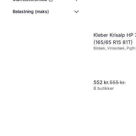
Belastning (maks)
Kleber Krisalp HP 
(165/65 R15 81T)
Bildæk, Vinterdæk, Pigfr
Størrelsesforhold 65 %,
Hastighedsindeks T (190
552 kr.
555 kr.
8 butikker