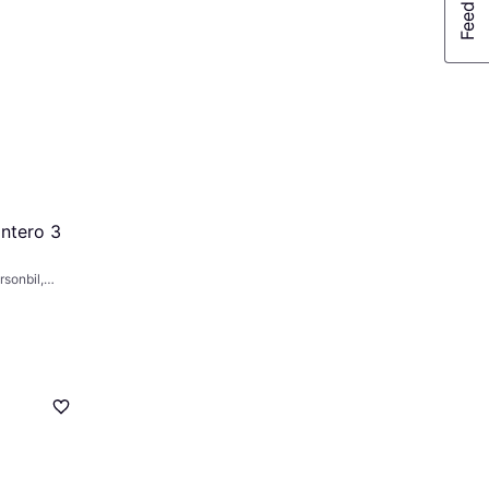
ontero 3
rsonbil,
,
90 km/t)