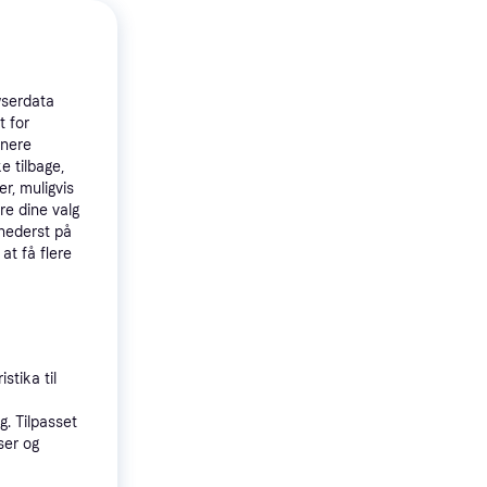
wserdata
t for
tnere
e tilbage,
r, muligvis
re dine valg
 nederst på
 at få flere
zzak LM
 81T
fri dæk,
,
90 km/t)
stika til
. Tilpasset
ser og