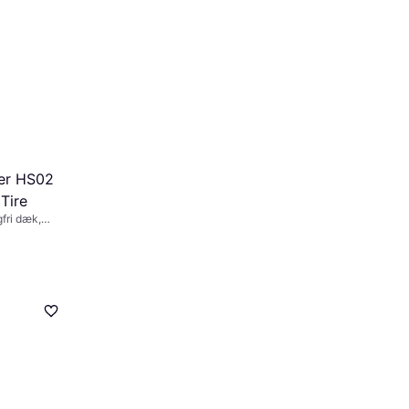
ter HS02
Tire
fri dæk,
orhold 65 %,
%,
40 km/t), T
t)