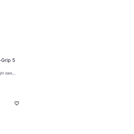
-Grip 5
fri dæk,
,
90 km/t)