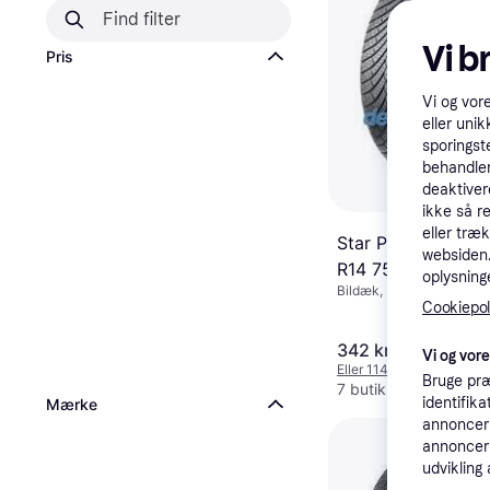
Vi b
Pris
Vi og vor
eller unik
sporingst
behandler
deaktiver
ikke så r
eller træ
Star Performer 4S
websiden. 
R14 75H
oplysninge
Bildæk, Helårsdæk, Vint
Cookiepoli
Pigfri dæk, Personbil,
Størrelsesforhold 60 %,
Hastighedsindeks H (210 
342 kr.
351 kr.
Vi og vor
(190 km/t)
Eller 114 kr./md.
Bruge præ
7 butikker
identifik
Mærke
annonceri
annonceri
udvikling 