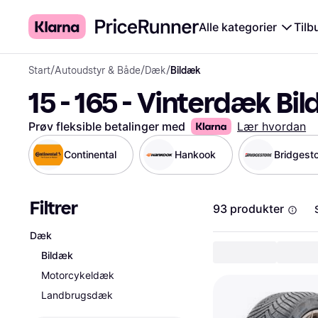
Alle kategorier
Tilb
Start
/
Autoudstyr & Både
/
Dæk
/
Bildæk
15 - 165 - Vinterdæk Bi
Prøv fleksible betalinger med
Lær hvordan
Continental
Hankook
Bridgest
Filtrer
93 produkter
Dæk
Bildæk
Motorcykeldæk
Landbrugsdæk