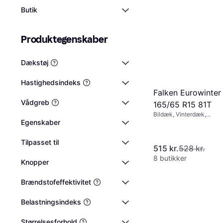
Butik
Produktegenskaber
Dækstøj
Hastighedsindeks
Falken Eurowinte
Vådgreb
165/65 R15 81T
Bildæk, Vinterdæk,
Egenskaber
Størrelsesforhold 65 %,
Hastighedsindeks T (190
Tilpasset til
515 kr.
528 kr.
8 butikker
Knopper
Brændstofeffektivitet
Belastningsindeks
Størrelsesforhold