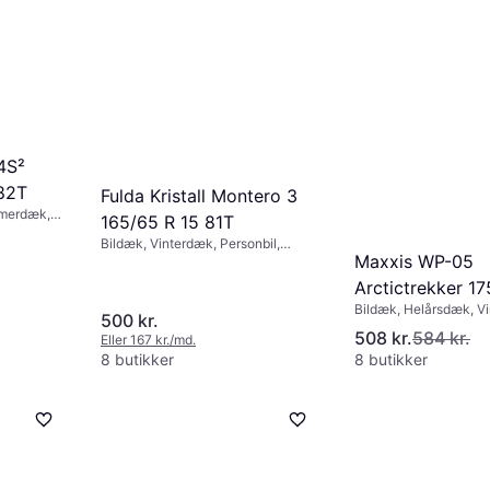
4S²
82T
Fulda Kristall Montero 3
mmerdæk,
165/65 R 15 81T
Bildæk, Vinterdæk, Personbil,
Maxxis WP-05
Størrelsesforhold 65 %,
km/t), H
Hastighedsindeks T (190 km/t)
Arctictrekker 1
Bildæk, Helårsdæk, V
81T
500 kr.
Pigfri dæk, SUV, Perso
508 kr.
584 kr.
Eller 167 kr./md.
Størrelsesforhold 60 %
8 butikker
8 butikker
Hastighedsindeks T (1