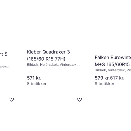
Kleber Quadraxer 3
rt 5
Falken Eurowin
(165/60 R15 77H)
M+S 165/60R15 
Bildæk, Helårsdæk, Vinterdæk,
erdæk,
Pigfri dæk, Personbil,
Bildæk, Vinterdæk, Pig
 SUV,
Størrelsesforhold 60 %,
Personbil, Størrelsesf
old 60 %,
571 kr.
579 kr.
617 kr.
Hastighedsindeks T (190 km/t), H
45 %, 70 %, 55 %, 60 
 km/t)
(210 km/t)
8 butikker
8 butikker
Hastighedsindeks V (2
(190 km/t), H (210 km/