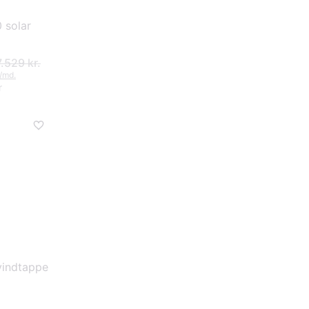
 solar
7.529 kr.
./md.
r
indtappe