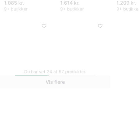
1.085 kr.
1.614 kr.
1.209 kr.
9+ butikker
9+ butikker
9+ butikke
Du har set 24 af 57 produkter.
Rems pressring
Rems MINI-PRESS
PowerPress XL 76,1
S 22V Acc BASIC-
Vis flere
Rems PR
mm
PACK
MINI V 12
9.971 kr.
12.840 kr.
1.106 kr.
Eller 3.324 kr./md.
Eller 4.280 kr./md.
9+ butikker
9+ butikker
9+ butikke