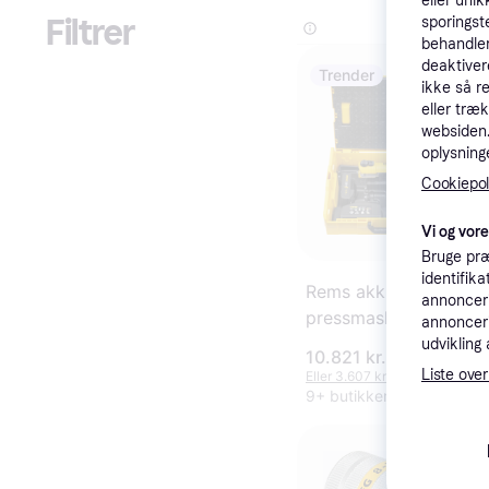
eller unik
Filtrer
sporingst
behandler
deaktiver
Trender
ikke så r
eller træ
websiden. 
oplysninge
Cookiepoli
Vi og vor
Bruge præ
identifik
Rems akku
annonceri
pressmaskine 22V
annonceri
acc
udvikling 
10.821 kr.
Liste over
Eller 3.607 kr./md.
9+ butikker