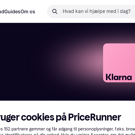
ud
Guides
Om os
ruger cookies på PriceRunner
lige kategorier.

es
152
partnere gemmer og får adgang til personoplysninger, f.eks. bro