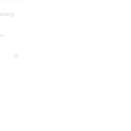
sstang
/md.
r