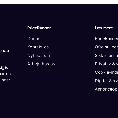
PriceRunner
Lær mere
Om os
PriceRunne
Kontakt os
Ofte stille
gende
Nyhedsrum
Sikker onli
Arbejd hos os
Privatliv & 
uge.
Cookie-inds
når du
unner
Digital Ser
Annonceopl