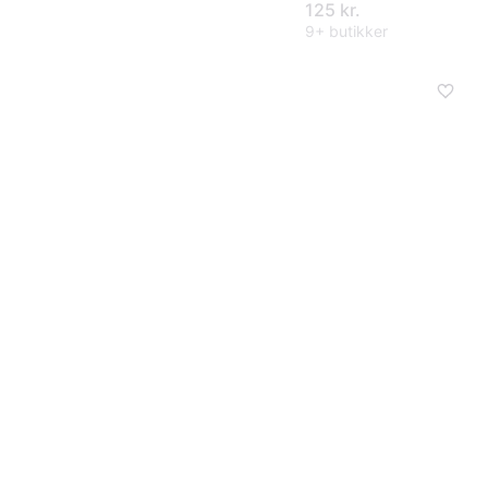
125 kr.
9+ butikker
Rems plastrørsaks
ROS 63 mm P63P
1.175 kr.
Eller 392 kr./md.
9+ butikker