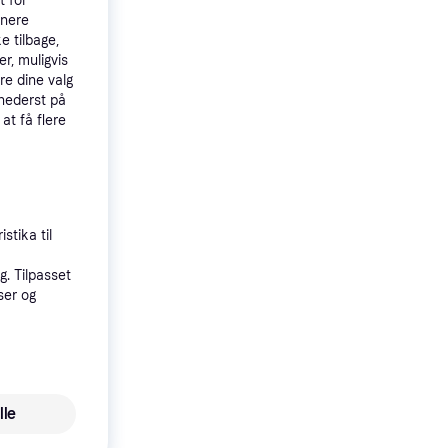
t for
tnere
ularitet
e tilbage,
r, muligvis
re dine valg
 nederst på
 at få flere
kkesæt
-20-
stika til
. Tilpasset
ser og
r
lle