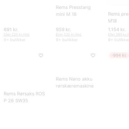
Rems Presstang
Rems pre
mini M 18
M18
691 kr.
959 kr.
1.154 kr.
Eller 230 kr./md.
Eller 320 kr./md.
Eller 385 kr.
9+ butikker
9+ butikker
9+ butikke
-994 kr.
Rems Nano akku
rørskæremaskine
Rems Rørsaks ROS
P 26 SW35