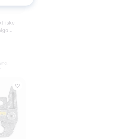
triske
migo
-1''-1 1/4''
./md.
r