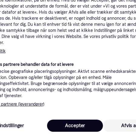
ke identifikatorer, på din enhed. Hvis du vælger Accepter, gør det mulig
eknologier at understøtte de formål, der er vist under »Vi og vores par
Sorter efter Pop
 datafor at levere«. Hvis du vælger Afvis alle eller trækker dit samtykk
es de. Hvis trackere er deaktiveret, er noget indhold og annoncer, du se
Trender
elevant for dig. Du kan til enhver tid få vist denne menu igen for at ænd
kke samtykke tilbage når som helst ved at klikke Indstillinger på linket
Dine valg vil have virkning i vores Website. Se vores privatliv politik for
r.
tik
Rems Folding
Rems Bu
es partnere behandler data for at levere
enhed Curvo set
Swing 16
cise geografiske placeringsoplysninger. Aktivt scanne enhedskarakteri
15-18-22
25/26-32
ation. Opbevare og/eller tilgå oplysninger på en enhed. Måle
Rems presstang
ngseffektivitet. Bruge begrænsede oplysninger til at vælge annoncering
ng og indhold, annoncerings- og indholdsmåling, målgruppeundersøgel
Mini UP20
af tjenester.
1.340 kr.
14.989 kr.
4.937 kr.
 partnere (leverandører)
Eller 447 kr./md.
9+ butikker
9+ butikker
9+ butikke
Indstillinger
Accepter
Afvis a