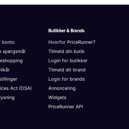
Butikker & Brands
r konto
Hvorfor PriceRunner?
de spørgsmål
Tilmeld din butik
neshopping
Login for butikker
vilkår
Tilmeld dit brand
tillinger
Login for brands
vices Act (DSA)
Annoncering
ysning
Widgets
PriceRunner API