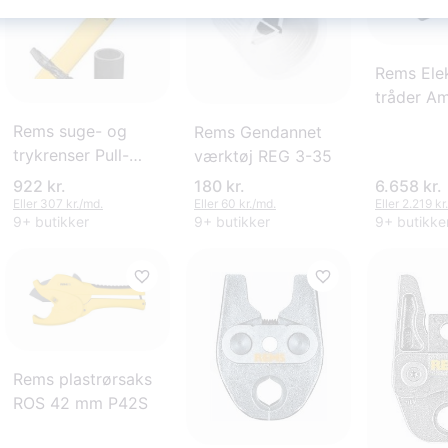
Rems Elek
tråder A
1/2''-3/4''
Rems suge- og
Rems Gendannet
trykrenser Pull-
værktøj REG 3-35
Push
922 kr.
180 kr.
6.658 kr.
Eller 307 kr./md.
Eller 60 kr./md.
Eller 2.219 kr
9+ butikker
9+ butikker
9+ butikke
Rems plastrørsaks
ROS 42 mm P42S