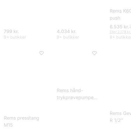
Rems K60
push
6.535 kr.
799 kr.
4.034 kr.
Eller 2.178 kr
9+ butikker
9+ butikker
9+ butikke
Rems hånd-
trykprøvepumpe
Push
Rems Gev
Rems presstang
R 1/2''
M15