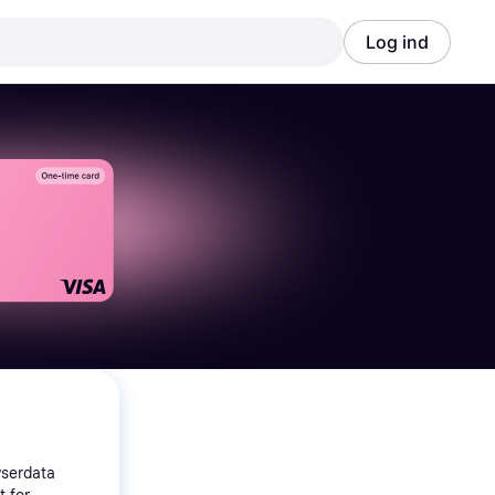
Log ind
Annonce
Annonce
wserdata