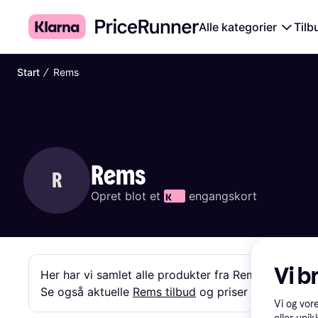
Alle kategorier
Tilb
∕
Start
Rems
Rems
R
Opret blot et 
 engangskort
Vi b
Her har vi samlet alle produkter fra Rems fra forskel
Se også aktuelle 
Rems tilbud
 og priser »
Vi og vor