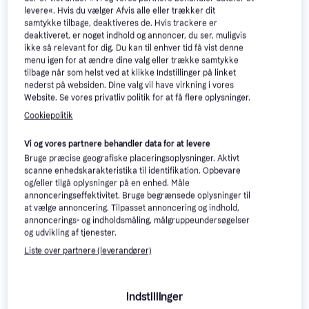
kategorier.

levere«. Hvis du vælger Afvis alle eller trækker dit
Se også aktuelle 
Satechi tilbud
 og priser »
samtykke tilbage, deaktiveres de. Hvis trackere er
deaktiveret, er noget indhold og annoncer, du ser, muligvis
ikke så relevant for dig. Du kan til enhver tid få vist denne
menu igen for at ændre dine valg eller trække samtykke
Filtrér
Sorter efter Popularitet
tilbage når som helst ved at klikke Indstillinger på linket
nederst på websiden. Dine valg vil have virkning i vores
Website. Se vores privatliv politik for at få flere oplysninger.
Cookiepolitik
Vi og vores partnere behandler data for at levere
Bruge præcise geografiske placeringsoplysninger. Aktivt
scanne enhedskarakteristika til identifikation. Opbevare
og/eller tilgå oplysninger på en enhed. Måle
annonceringseffektivitet. Bruge begrænsede oplysninger til
at vælge annoncering. Tilpasset annoncering og indhold,
annoncerings- og indholdsmåling, målgruppeundersøgelser
og udvikling af tjenester.
Satechi Rumtermostat med
Liste over partnere (leverandører)
skiftekontakt TEG130
212 kr.
9+ butikker
Indstillinger