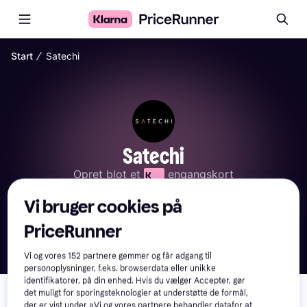
∕
Start
Satechi
Satechi
Opret blot et 
 engangskort
Betal med Klarna
Vi bruger cookies på
PriceRunner
Vi og vores
152
partnere gemmer og får adgang til
personoplysninger, f.eks. browserdata eller unikke
identifikatorer, på din enhed. Hvis du vælger Accepter, gør
det muligt for sporingsteknologier at understøtte de formål,
Her har vi samlet alle produkter fra Satechi fra forskellige 
der er vist under »Vi og vores partnere behandler datafor at