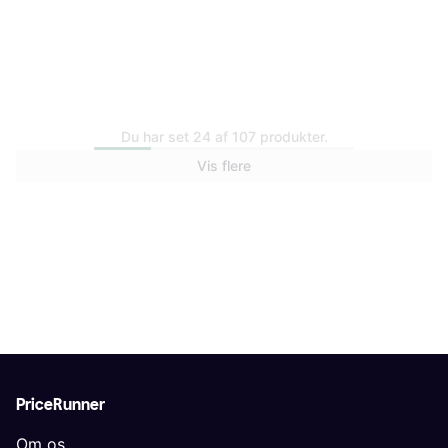
Du har set 24 af 107 produkter.
Vis flere
Britax Advansafix Pro Style
Britax Versafix
Teak
1.999 kr.
3.199 kr.
2 butikker
1 butik
PriceRunner
Om os