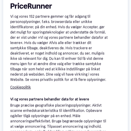
PriceRunner
Vi og vores
152
partnere gemmer og får adgang til
personoplysninger, f.eks. browserdata eller unikke
identifikatorer, på din enhed. Hvis du vælger Accepter, gør
det muligt for sporingsteknologier at understøtte de formål,
der er vist under »Vi og vores partnere behandler datafor at
levere«. Hvis du vælger Afvis alle eller trækker dit
samtykke tilbage, deaktiveres de. Hvis trackere er
deaktiveret, er noget indhold og annoncer, du ser, muligvis
ikke så relevant for dig. Du kan til enhver tid få vist denne
menu igen for at ændre dine valg eller trække samtykke
tilbage når som helst ved at klikke Indstillinger på linket
nederst på websiden. Dine valg vil have virkning i vores
Britax Kidfix Pro Space Black
Website. Se vores privatliv politik for at få flere oplysninger.
Britax Römer Kidfix Pro M
Cookiepolitik
1.359 kr.
2.249 kr.
4 butikker
1 butik
Vi og vores partnere behandler data for at levere
Bruge præcise geografiske placeringsoplysninger. Aktivt
scanne enhedskarakteristika til identifikation. Opbevare
og/eller tilgå oplysninger på en enhed. Måle
annonceringseffektivitet. Bruge begrænsede oplysninger til
at vælge annoncering. Tilpasset annoncering og indhold,