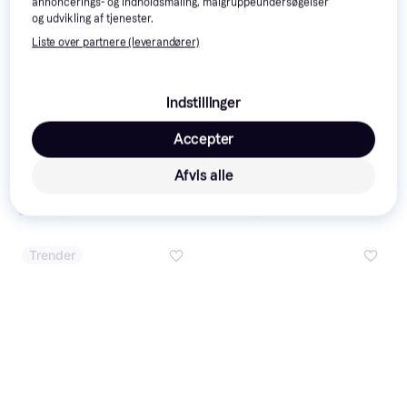
annoncerings- og indholdsmåling, målgruppeundersøgelser
og udvikling af tjenester.
Liste over partnere (leverandører)
Indstillinger
Accepter
Britax EvolvaFix Space Black
Britax Kidfix i-Size
4.6
Storm Grey
Afvis alle
1.649 kr.
1.649 kr.
5 butikker
4 butikker
Trender