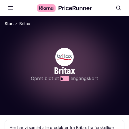
∕
Start
Britax
Britax
Opret blot et 
 engangskort
Her har vi samlet alle produkter fra Britax fra forskellige 