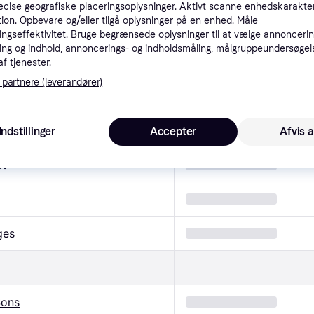
ns Junior Blazer Onsmark Marin
cise geografiske placeringsoplysninger. Aktivt scanne enhedskarakteri
ation. Opbevare og/eller tilgå oplysninger på en enhed. Måle
ngseffektivitet. Bruge begrænsede oplysninger til at vælge annoncering
ng og indhold, annoncerings- og indholdsmåling, målgruppeundersøgel
egenskaber
af tjenester.
 partnere (leverandører)
Indstillinger
Accepter
Afvis a
et
ges
Sons