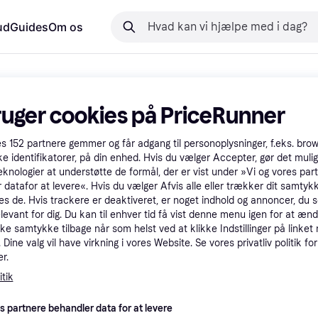
ud
Guides
Om os
ruger cookies på PriceRunner
es
152
partnere gemmer og får adgang til personoplysninger, f.eks. bro
ke identifikatorer, på din enhed. Hvis du vælger Accepter, gør det mulig
eknologier at understøtte de formål, der er vist under »Vi og vores par
 datafor at levere«. Hvis du vælger Afvis alle eller trækker dit samtykk
es de. Hvis trackere er deaktiveret, er noget indhold og annoncer, du se
elevant for dig. Du kan til enhver tid få vist denne menu igen for at ænd
kke samtykke tilbage når som helst ved at klikke Indstillinger på linket
Dine valg vil have virkning i vores Website. Se vores privatliv politik for
r.
tik
es partnere behandler data for at levere