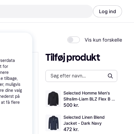
Log ind
Vis kun forskelle
Tilføj produkt
wserdata
t for
tnere
e tilbage,
r, muligvis
re dine valg
Selected Homme Men's 
 nederst på
Slhslim-Liam BLZ Flex B 
 at få flere
500 kr.
Noos Blazer
Selected Linen Blend 
Jacket - Dark Navy
472 kr.