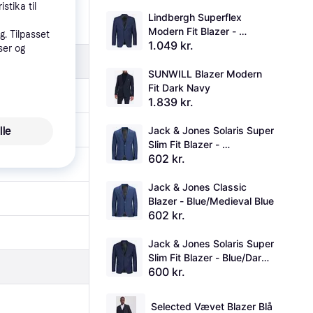
stika til
Lindbergh Superflex 
Modern Fit Blazer - 
. Tilpasset
1.049 kr.
Blue/Dk Blue Mel
ser og
SUNWILL Blazer Modern 
Fit Dark Navy
1.839 kr.
lle
Jack & Jones Solaris Super 
Slim Fit Blazer - 
602 kr.
Blue/Medieval Blue
Jack & Jones Classic 
Blazer - Blue/Medieval Blue
602 kr.
Jack & Jones Solaris Super 
Slim Fit Blazer - Blue/Dark 
600 kr.
Navy
Selected Vævet Blazer Blå