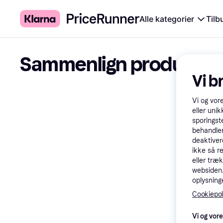
Alle kategorier
Tilb
Sammenlign produkter
Vi b
Vi og vor
eller unik
sporingst
behandler
deaktiver
ikke så r
eller træ
websiden. 
oplysninge
Cookiepoli
Vi og vor