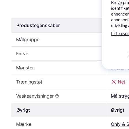
Only & So
Bruge præ
identifik
164 kr.
annonceri
annonceri
Produktegenskaber
Produkt
udvikling 
Liste over
Målgruppe
Herre
Farve
Blå
Mønster
Ensfarv
Træningstøj
Nej
Vaskeanvisninger
Må stry
Øvrigt
Øvrigt
Mærke
Only & 