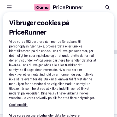
Sammenlign produkter
Vi bruger cookies på
PriceRunner
Vis kun forskelle
Vi og vores
152
partnere gemmer og får adgang til
personoplysninger, f.eks. browserdata eller unikke
identifikatorer, på din enhed. Hvis du vælger Accepter, gør
det muligt for sporingsteknologier at understøtte de formål,
der er vist under »Vi og vores partnere behandler datafor at
levere«. Hvis du vælger Afvis alle eller trækker dit
samtykke tilbage, deaktiveres de. Hvis trackere er
deaktiveret, er noget indhold og annoncer, du ser, muligvis
ikke så relevant for dig. Du kan til enhver tid få vist denne
menu igen for at ændre dine valg eller trække samtykke
tilbage når som helst ved at klikke Indstillinger på linket
Selected Pullover 
nederst på websiden. Dine valg vil have virkning i vores
Slfgabriella Ls Knit New O-
Website. Se vores privatliv politik for at få flere oplysninger.
neck Noos - Oliven
Cookiepolitik
799 kr.
Vi og vores partnere behandler data for at levere