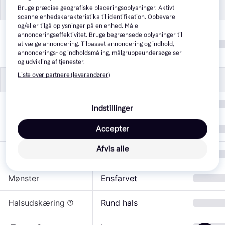
Størrelse
Størrelse
Bruge præcise geografiske placeringsoplysninger. Aktivt
scanne enhedskarakteristika til identifikation. Opbevare
og/eller tilgå oplysninger på en enhed. Måle
Størrelse (Small-
annonceringseffektivitet. Bruge begrænsede oplysninger til
S, XL, XS, L, M
Large)
at vælge annoncering. Tilpasset annoncering og indhold,
annoncerings- og indholdsmåling, målgruppeundersøgelser
og udvikling af tjenester.
Liste over partnere (leverandører)
Produktegenskaber
Produktegenskaber
Målgruppe
Dame
Indstillinger
Accepter
Farve
Grøn, Grå
Afvis alle
Pasform
Oversized, Løs
Mønster
Ensfarvet
Halsudskæring
Rund hals