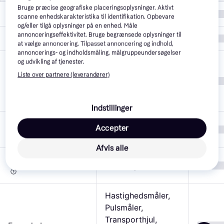
Bruge præcise geografiske placeringsoplysninger. Aktivt
Motoreffekt
2.0 hk
scanne enhedskarakteristika til identifikation. Opbevare
og/eller tilgå oplysninger på en enhed. Måle
annonceringseffektivitet. Bruge begrænsede oplysninger til
Hældning
3.0 %
at vælge annoncering. Tilpasset annoncering og indhold,
annoncerings- og indholdsmåling, målgruppeundersøgelser
Hældning, 
og udvikling af tjenester.
Hastighed, Puls, 
Displayinformation
Liste over partnere (leverandører)
Kalorieforbrænding, 
Time, Distance
Indstillinger
Antal
Accepter
12
træningsprogrammer
Afvis alle
Brugervægt (maks)
100.0 kg
Hastighedsmåler, 
Pulsmåler, 
Transporthjul, 