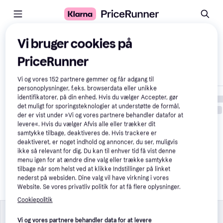
Sammenlign produkter
Vi bruger cookies på
PriceRunner
Vis kun forskelle
Vi og vores
152
partnere gemmer og får adgang til
personoplysninger, f.eks. browserdata eller unikke
identifikatorer, på din enhed. Hvis du vælger Accepter, gør
det muligt for sporingsteknologier at understøtte de formål,
der er vist under »Vi og vores partnere behandler datafor at
levere«. Hvis du vælger Afvis alle eller trækker dit
samtykke tilbage, deaktiveres de. Hvis trackere er
deaktiveret, er noget indhold og annoncer, du ser, muligvis
ikke så relevant for dig. Du kan til enhver tid få vist denne
menu igen for at ændre dine valg eller trække samtykke
tilbage når som helst ved at klikke Indstillinger på linket
Toorx Smart Compact
nederst på websiden. Dine valg vil have virkning i vores
Website. Se vores privatliv politik for at få flere oplysninger.
6.499 kr.
Cookiepolitik
Produktegenskaber
Produktegenskaber
Vi og vores partnere behandler data for at levere