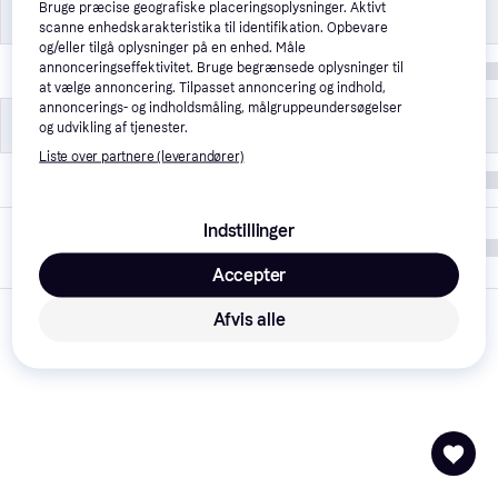
Bruge præcise geografiske placeringsoplysninger. Aktivt
Produktegenskaber
Produktegenskaber
scanne enhedskarakteristika til identifikation. Opbevare
og/eller tilgå oplysninger på en enhed. Måle
annonceringseffektivitet. Bruge begrænsede oplysninger til
Farve
Multifarve
at vælge annoncering. Tilpasset annoncering og indhold,
annoncerings- og indholdsmåling, målgruppeundersøgelser
Øvrigt
Øvrigt
og udvikling af tjenester.
Liste over partnere (leverandører)
Mærke
Mammotion
Indstillinger
Oprettet på
16. marts 2026
PriceRunner
Accepter
Afvis alle