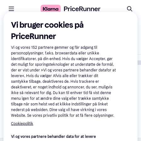
Vi bruger cookies på
Sammenlign produkter
PriceRunner
Vis kun forskelle
Vi og vores
152
partnere gemmer og får adgang til
personoplysninger, f.eks. browserdata eller unikke
identifikatorer, på din enhed. Hvis du vælger Accepter, gør
det muligt for sporingsteknologier at understøtte de formål,
der er vist under »Vi og vores partnere behandler datafor at
levere«. Hvis du vælger Afvis alle eller trækker dit
samtykke tilbage, deaktiveres de. Hvis trackere er
deaktiveret, er noget indhold og annoncer, du ser, muligvis
ikke så relevant for dig. Du kan til enhver tid få vist denne
menu igen for at ændre dine valg eller trække samtykke
tilbage når som helst ved at klikke Indstillinger på linket
nederst på websiden. Dine valg vil have virkning i vores
Mammotion Yuka Mini 2 
Website. Se vores privatliv politik for at få flere oplysninger.
1000 Trådløs 
Robotplæneklipper
Cookiepolitik
7.499 kr.
Vi og vores partnere behandler data for at levere