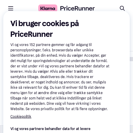
Vi bruger cookies på
Sammenlign produkter
PriceRunner
Vis kun forskelle
Vi og vores
152
partnere gemmer og får adgang til
personoplysninger, f.eks. browserdata eller unikke
identifikatorer, på din enhed. Hvis du vælger Accepter, gør
det muligt for sporingsteknologier at understøtte de formål,
der er vist under »Vi og vores partnere behandler datafor at
levere«. Hvis du vælger Afvis alle eller trækker dit
samtykke tilbage, deaktiveres de. Hvis trackere er
deaktiveret, er noget indhold og annoncer, du ser, muligvis
ikke så relevant for dig. Du kan til enhver tid få vist denne
menu igen for at ændre dine valg eller trække samtykke
tilbage når som helst ved at klikke Indstillinger på linket
nederst på websiden. Dine valg vil have virkning i vores
Wonda Skærmvæg 
Website. Se vores privatliv politik for at få flere oplysninger.
Pergola II Rumdeler 
225x172cm
Cookiepolitik
Vi og vores partnere behandler data for at levere
Produktegenskaber
Produktegenskaber