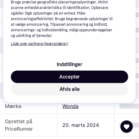
Bruge præcise geografiske placeringsoplysninger. Aktivt
scanne enhedskarakteristika til identifikation. Opbevare
og/eller tilgå oplysninger på en enhed. Måle
Egenskaber
Sammenklappelig
annonceringseffektivitet. Bruge begrænsede oplysninger til
at vælge annoncering. Tilpasset annoncering og indhold,
Hovedmateriale
Træ
annoncerings- og indholdsmåling, målgruppeundersøgelser
og udvikling af tjenester.
Liste over partnere (leverandører)
Mål
Mål
Højde
172.0 cm
Indstillinger
Bredde
225.0 cm
Accepter
Afvis alle
Øvrigt
Øvrigt
Mærke
Wonda
Oprettet på
20. marts 2024
PriceRunner