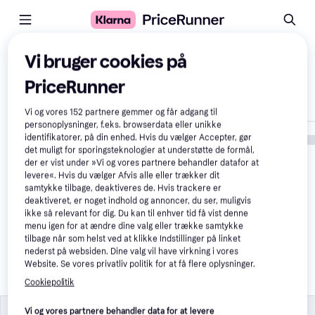
Sammenlign produkter
Vi bruger cookies på
PriceRunner
Vis kun forskelle
Vi og vores
152
partnere gemmer og får adgang til
personoplysninger, f.eks. browserdata eller unikke
identifikatorer, på din enhed. Hvis du vælger Accepter, gør
det muligt for sporingsteknologier at understøtte de formål,
der er vist under »Vi og vores partnere behandler datafor at
levere«. Hvis du vælger Afvis alle eller trækker dit
samtykke tilbage, deaktiveres de. Hvis trackere er
deaktiveret, er noget indhold og annoncer, du ser, muligvis
ikke så relevant for dig. Du kan til enhver tid få vist denne
menu igen for at ændre dine valg eller trække samtykke
tilbage når som helst ved at klikke Indstillinger på linket
Name It Gold Colour Kjole 
nederst på websiden. Dine valg vil have virkning i vores
146
Website. Se vores privatliv politik for at få flere oplysninger.
108 kr.
Cookiepolitik
Størrelse
Størrelse
Vi og vores partnere behandler data for at levere