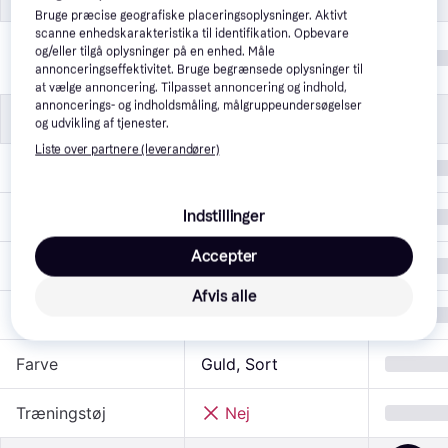
Bruge præcise geografiske placeringsoplysninger. Aktivt
scanne enhedskarakteristika til identifikation. Opbevare
110, 134, 104, 116, 
og/eller tilgå oplysninger på en enhed. Måle
Størrelse
128, 140
annonceringseffektivitet. Bruge begrænsede oplysninger til
at vælge annoncering. Tilpasset annoncering og indhold,
annoncerings- og indholdsmåling, målgruppeundersøgelser
Produktegenskaber
Produktegenskaber
og udvikling af tjenester.
Liste over partnere (leverandører)
Egenskaber
Glitter
Indstillinger
Målgruppe
Pige
Accepter
Ærmer
Korte ærmer
Afvis alle
Halsudskæring
Rund hals
Farve
Guld, Sort
Træningstøj
Nej