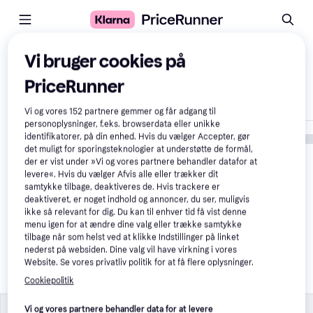
Sammenlign produkter
Vi bruger cookies på
PriceRunner
Vis kun forskelle
Vi og vores
152
partnere gemmer og får adgang til
personoplysninger, f.eks. browserdata eller unikke
identifikatorer, på din enhed. Hvis du vælger Accepter, gør
det muligt for sporingsteknologier at understøtte de formål,
der er vist under »Vi og vores partnere behandler datafor at
levere«. Hvis du vælger Afvis alle eller trækker dit
samtykke tilbage, deaktiveres de. Hvis trackere er
deaktiveret, er noget indhold og annoncer, du ser, muligvis
ikke så relevant for dig. Du kan til enhver tid få vist denne
menu igen for at ændre dine valg eller trække samtykke
tilbage når som helst ved at klikke Indstillinger på linket
Trixie Protective Car Seat 
nederst på websiden. Dine valg vil have virkning i vores
Cover Side Parts Half
Website. Se vores privatliv politik for at få flere oplysninger.
299 kr.
Cookiepolitik
Produktegenskaber
Produktegenskaber
Vi og vores partnere behandler data for at levere