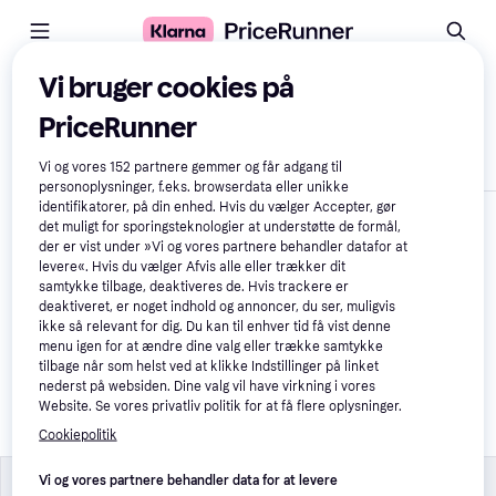
Vi bruger cookies på
Sammenlign produkter
PriceRunner
Vis kun forskelle
Vi og vores
152
partnere gemmer og får adgang til
personoplysninger, f.eks. browserdata eller unikke
identifikatorer, på din enhed. Hvis du vælger Accepter, gør
det muligt for sporingsteknologier at understøtte de formål,
der er vist under »Vi og vores partnere behandler datafor at
levere«. Hvis du vælger Afvis alle eller trækker dit
samtykke tilbage, deaktiveres de. Hvis trackere er
deaktiveret, er noget indhold og annoncer, du ser, muligvis
ikke så relevant for dig. Du kan til enhver tid få vist denne
menu igen for at ændre dine valg eller trække samtykke
Wonda Fototapet 
tilbage når som helst ved at klikke Indstillinger på linket
Romantic Days Third 
nederst på websiden. Dine valg vil have virkning i vores
Variant 
Website. Se vores privatliv politik for at få flere oplysninger.
Vægdekorationer
179 kr.
Cookiepolitik
Vi og vores partnere behandler data for at levere
Øvrigt
Øvrigt