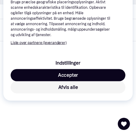
Bruge præcise geografiske placeringsoplysninger. Aktivt
scanne enhedskarakteristika til identifikation. Opbevare
Mærke
Wonda
og/eller tilgå oplysninger på en enhed. Måle
annonceringseffektivitet. Bruge begrænsede oplysninger til
at vælge annoncering. Tilpasset annoncering og indhold,
Oprettet på
26. marts 2024
annoncerings- og indholdsmåling, målgruppeundersøgelser
PriceRunner
og udvikling af tjenester.
Liste over partnere (leverandører)
Indstillinger
Accepter
Afvis alle