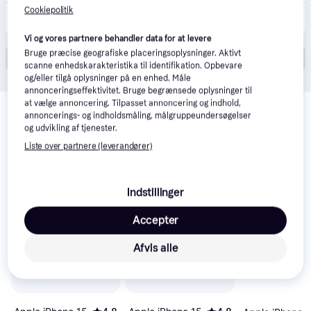
Cookiepolitik
6.419 kr.
Apple iPhone 15 6,1 128GB - Blå.
Vi og vores partnere behandler data for at levere
Bruge præcise geografiske placeringsoplysninger. Aktivt
Vis alle (16)
scanne enhedskarakteristika til identifikation. Opbevare
og/eller tilgå oplysninger på en enhed. Måle
annonceringseffektivitet. Bruge begrænsede oplysninger til
Relaterede produkter
at vælge annoncering. Tilpasset annoncering og indhold,
annoncerings- og indholdsmåling, målgruppeundersøgelser
Se vores forslag til andre produkter, der matcher dine 
og udvikling af tjenester.
interesser.
Vis alle
Liste over partnere (leverandører)
Trender
Indstillinger
Accepter
Afvis alle