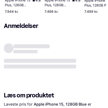
Apple iPhone 15
4.8
Apple iPhone 15
4.8
Apple iPhone 
Plus, 128GB
Plus, 128GB
Plus, 128GB Pi
Green
Black
7.944 kr.
7.496 kr.
7.499 kr.
Anmeldelser
Læs om produktet
Laveste pris for 
Apple iPhone 15, 128GB Blue
 er 