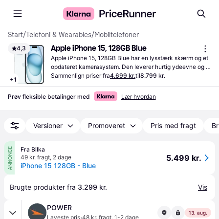
Start
/
Telefoni & Wearables
/
Mobiltelefoner
Apple iPhone 15, 128GB Blue
4,3
Apple iPhone 15, 128GB Blue har en lysstærk skærm og et 
opdateret kamerasystem. Den leverer hurtig ydeevne og 
rigelig lagerplads til dine behov.
Sammenlign priser fra
4.699 kr.
til
8.799 kr.
+
1
Prøv fleksible betalinger med
Lær hvordan
Versioner
Promoveret
Pris med fragt
Br
Fra Bilka
ANNONCE
5.499 kr.
49 kr. fragt
,
2 dage
iPhone 15 128GB - Blue
Brugte produkter fra 
3.299 kr.
Vis
POWER
13. aug.
·
Laveste pris
48 kr. fragt
,
1-2 dage