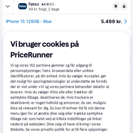
Føtex
4.8
(31)
49 kr. fragt
,
2 dage
5.499 kr.
iPhone 15 128GB - Blue
Bilka
4.6
(89)
49 kr. fragt
,
2 dage
Vi bruger cookies på
5.499 kr.
iPhone 15 128GB - Blue
PriceRunner
Laptops.dk
4.6
(8)
Vi og vores
152
partnere gemmer og får adgang til
Fri fragt
,
2-3 dage
personoplysninger, f.eks. browserdata eller unikke
identifikatorer, på din enhed. Hvis du vælger Accepter, gør
5.671 kr.
Apple iPhone 15 - blå - 5G smartphone - 128 GB - GSM - MTP43QN/A
det muligt for sporingsteknologier at understøtte de formål,
der er vist under »Vi og vores partnere behandler datafor at
levere«. Hvis du vælger Afvis alle eller trækker dit
INphone.dk
samtykke tilbage, deaktiveres de. Hvis trackere er
Fri fragt
,
1-3 dage
deaktiveret, er noget indhold og annoncer, du ser, muligvis
ikke så relevant for dig. Du kan til enhver tid få vist denne
6.099 kr.
Apple iPhone 15 128GB - Blue
menu igen for at ændre dine valg eller trække samtykke
tilbage når som helst ved at klikke Indstillinger på linket
Ultrashop
nederst på websiden. Dine valg vil have virkning i vores
39 kr. fragt
,
1-2 dage
Website. Se vores privatliv politik for at få flere oplysninger.