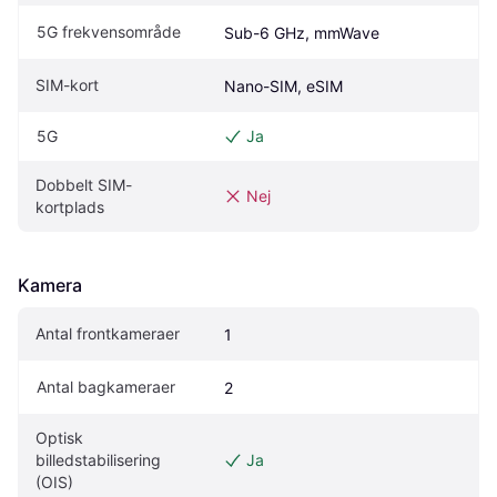
5G frekvensområde
Sub-6 GHz, mmWave
SIM-kort
Nano-SIM, eSIM
5G
Ja
Dobbelt SIM-
Nej
kortplads
Kamera
Antal frontkameraer
1
Antal bagkameraer
2
Optisk 
billedstabilisering 
Ja
(OIS)