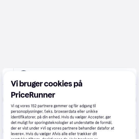
Labtech Data
5.0
(9)
Fri fragt
,
1 dag
Vi bruger cookies på
8.307 kr.
Samsung Galaxy S26+ 17 cm (6.7") Dual SIM Android 16.0 5G USB Type-C 12 GB 512 GB 4900 mAh Blue
PriceRunner
Ultrashop
Vi og vores
152
partnere gemmer og får adgang til
39 kr. fragt
,
1-2 dage
personoplysninger, f.eks. browserdata eller unikke
identifikatorer, på din enhed. Hvis du vælger Accepter, gør
8.419 kr.
det muligt for sporingsteknologier at understøtte de formål,
Samsung Galaxy S26+ 6.7 512 GB Blå.
der er vist under »Vi og vores partnere behandler datafor at
levere«. Hvis du vælger Afvis alle eller trækker dit
Proshop.dk
4.7
(1280)