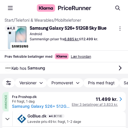
Start
/
Telefoni & Wearables
/
Mobiltelefoner
Samsung Galaxy S26+ 512GB Sky Blue
4,8
Android
Sammenlign priser fra
6.885 kr.
til
12.499 kr.
Prøv fleksible betalinger med
Lær hvordan
Samsung
Køb hos 
Versioner
Promoveret
Pris med fragt
Sa
Fra Proshop.dk
ANNONCE
11.499 kr.
Fri fragt
,
1 dag
Eller 3 betalinger af 3.833 kr.
Samsung Galaxy S26+ 512GB/12GB - Sky Blue
GoBlue.dk
4.9
(118)
·
Laveste pris
49 kr. fragt
,
1-2 dage