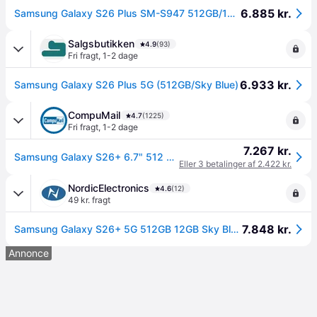
6.885 kr.
Samsung Galaxy S26 Plus SM-S947 512GB/12GB - Sky Blue.
Salgsbutikken
4.9
(93)
Fri fragt
,
1-2 dage
6.933 kr.
Samsung Galaxy S26 Plus 5G (512GB/Sky Blue)
CompuMail
4.7
(1225)
Fri fragt
,
1-2 dage
7.267 kr.
Samsung Galaxy S26+ 6.7" 512 GB Blå --> På lager, levering hos dig 11-08-2026
Eller 3 betalinger af 2.422 kr.
NordicElectronics
4.6
(12)
49 kr. fragt
7.848 kr.
Samsung Galaxy S26+ 5G 512GB 12GB Sky Blue Dual-SIM
Annonce