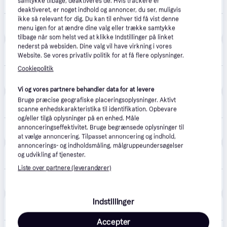
samtykke tilbage, deaktiveres de. Hvis trackere er
Fri fragt
,
1 dag
deaktiveret, er noget indhold og annoncer, du ser, muligvis
ikke så relevant for dig. Du kan til enhver tid få vist denne
11.499 kr.
Samsung Galaxy S26+ 512GB/12GB - Sky Blue
menu igen for at ændre dine valg eller trække samtykke
Eller 3 betalinger af 3.833 kr.
tilbage når som helst ved at klikke Indstillinger på linket
nederst på websiden. Dine valg vil have virkning i vores
Samsung
Website. Se vores privatliv politik for at få flere oplysninger.
Fri fragt
,
2-3 dage
Cookiepolitik
11.499 kr.
Samsung Galaxy S26+ 512 GB Sky Blue
Eller 3 betalinger af 3.833 kr.
Vi og vores partnere behandler data for at levere
Komplett.dk
Bruge præcise geografiske placeringsoplysninger. Aktivt
4.6
(249)
Fri fragt
,
2-6 dage
scanne enhedskarakteristika til identifikation. Opbevare
og/eller tilgå oplysninger på en enhed. Måle
annonceringseffektivitet. Bruge begrænsede oplysninger til
11.499 kr.
Samsung Galaxy S26+ 512GB (sky blue)
at vælge annoncering. Tilpasset annoncering og indhold,
annoncerings- og indholdsmåling, målgruppeundersøgelser
Punkt1
og udvikling af tjenester.
48 kr. fragt
,
1-2 dage
Liste over partnere (leverandører)
11.499 kr.
Samsung Galaxy S26+ 512 GB, Sky Blue.
Indstillinger
Elgiganten
4.3
(42)
49 kr. fragt
,
1-2 dage
Accepter