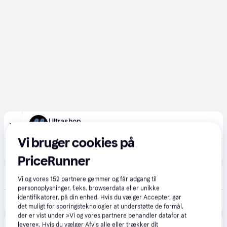
Ultrashop
39 kr. fragt
,
1-2 dage
Vi bruger cookies på
7.159 kr.
Samsung Galaxy S26+ 6.7 256 GB Hvid.
PriceRunner
Labtech Data
5.0
(9)
Vi og vores
152
partnere gemmer og får adgang til
Fri fragt
,
1 dag
personoplysninger, f.eks. browserdata eller unikke
identifikatorer, på din enhed. Hvis du vælger Accepter, gør
7.240 kr.
Samsung Galaxy S26+ 17 cm (6.7") Dual SIM Android 16.0 5G USB Type-C 12 GB 256 GB 4900 mAh White
det muligt for sporingsteknologier at understøtte de formål,
der er vist under »Vi og vores partnere behandler datafor at
INphone.dk
levere«. Hvis du vælger Afvis alle eller trækker dit