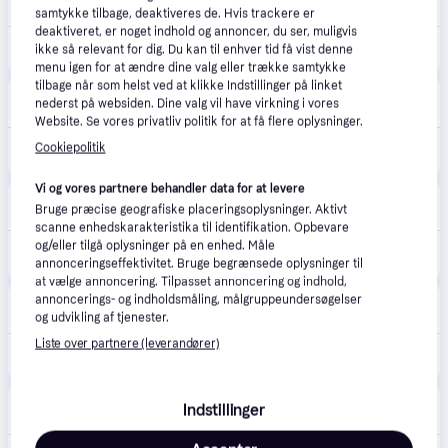
Fri fragt
,
1-3 dage
samtykke tilbage, deaktiveres de. Hvis trackere er
deaktiveret, er noget indhold og annoncer, du ser, muligvis
9.399 kr.
Samsung Galaxy S26+ 256GB White
ikke så relevant for dig. Du kan til enhver tid få vist denne
menu igen for at ændre dine valg eller trække samtykke
tilbage når som helst ved at klikke Indstillinger på linket
Proshop.dk
4.8
(1279)
nederst på websiden. Dine valg vil have virkning i vores
Fri fragt
,
1 dag
Website. Se vores privatliv politik for at få flere oplysninger.
9.999 kr.
Cookiepolitik
Samsung Galaxy S26+ 256GB/12GB - Hvid
Eller 3 betalinger af 3.333 kr.
Vi og vores partnere behandler data for at levere
Samsung
Bruge præcise geografiske placeringsoplysninger. Aktivt
Fri fragt
,
2-3 dage
scanne enhedskarakteristika til identifikation. Opbevare
9.999 kr.
og/eller tilgå oplysninger på en enhed. Måle
Samsung Galaxy S26+ 256 GB White
annonceringseffektivitet. Bruge begrænsede oplysninger til
Eller 3 betalinger af 3.333 kr.
at vælge annoncering. Tilpasset annoncering og indhold,
Punkt1
annoncerings- og indholdsmåling, målgruppeundersøgelser
48 kr. fragt
,
1-2 dage
og udvikling af tjenester.
Liste over partnere (leverandører)
9.999 kr.
Samsung Galaxy S26+ 256 GB, White.
Elgiganten
4.3
(42)
Indstillinger
49 kr. fragt
,
1-2 dage