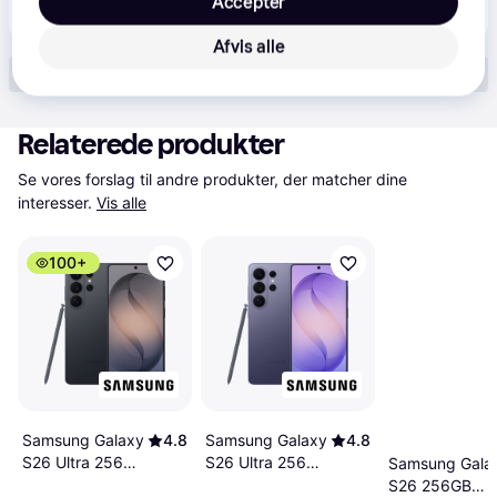
Accepter
9.999 kr.
Samsung Galaxy S26 Plus 5G smartphone 12/256GB (hvid)
Afvis alle
Vis alle (16)
Relaterede produkter
Se vores forslag til andre produkter, der matcher dine 
interesser.
Vis alle
100+
Samsung Galaxy
4.8
Samsung Galaxy
4.8
S26 Ultra 256GB
S26 Ultra 256GB
Samsung Gala
Black
Cobalt Violet
S26 256GB