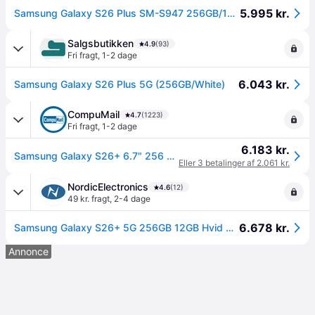
5.995 kr.
Samsung Galaxy S26 Plus SM-S947 256GB/12GB - White.
Salgsbutikken
4.9
(93)
Fri fragt
,
1-2 dage
6.043 kr.
Samsung Galaxy S26 Plus 5G (256GB/White)
CompuMail
4.7
(1223)
Fri fragt
,
1-2 dage
6.183 kr.
Samsung Galaxy S26+ 6.7" 256 GB Hvid --> På lager, levering hos dig 11-08-2026
Eller 3 betalinger af 2.061 kr.
NordicElectronics
4.6
(12)
49 kr. fragt
,
2-4 dage
6.678 kr.
Samsung Galaxy S26+ 5G 256GB 12GB Hvid Dual-SIM
Annonce