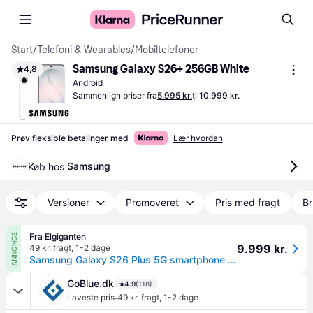
Start
/
Telefoni & Wearables
/
Mobiltelefoner
Samsung Galaxy S26+ 256GB White
4,8
Android
Sammenlign priser fra
5.995 kr.
til
10.999 kr.
Prøv fleksible betalinger med
Lær hvordan
Samsung
Køb hos 
Versioner
Promoveret
Pris med fragt
Br
Fra Elgiganten
ANNONCE
9.999 kr.
49 kr. fragt
,
1-2 dage
Samsung Galaxy S26 Plus 5G smartphone 12/256GB (hvid)
GoBlue.dk
4.9
(118)
·
Laveste pris
49 kr. fragt
,
1-2 dage