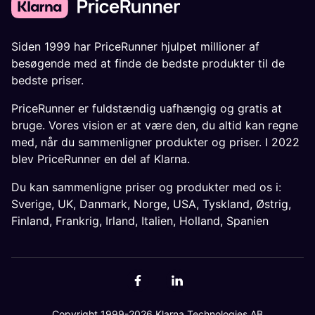
Siden 1999 har PriceRunner hjulpet millioner af
besøgende med at finde de bedste produkter til de
bedste priser.
PriceRunner er fuldstændig uafhængig og gratis at
bruge. Vores vision er at være den, du altid kan regne
med, når du sammenligner produkter og priser. I 2022
blev PriceRunner en del af Klarna.
Du kan sammenligne priser og produkter med os i:
Sverige
,
UK
,
Danmark
,
Norge
,
USA
,
Tyskland
,
Østrig
,
Finland
,
Frankrig
,
Irland
,
Italien
,
Holland
,
Spanien
Copyright 1999-2026 Klarna Technologies AB