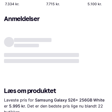
Cobalt Violet
7.334 kr.
7.715 kr.
5.100 kr.
Anmeldelser
Læs om produktet
Laveste pris for 
Samsung Galaxy S26+ 256GB White
er 
5.995 kr.
 Det er den bedste pris lige nu blandt 
22