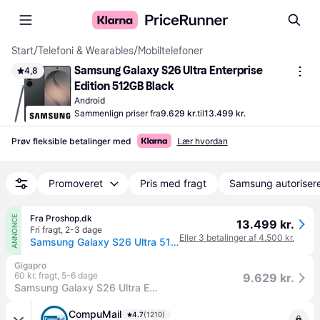
Start
/
Telefoni & Wearables
/
Mobiltelefoner
Samsung Galaxy S26 Ultra Enterprise 
4,8
Edition 512GB Black
Android
Sammenlign priser fra
9.629 kr.
til
13.499 kr.
Prøv fleksible betalinger med
Lær hvordan
Promoveret
Pris med fragt
Samsung autoriser
Fra Proshop.dk
ANNONCE
13.499 kr.
Fri fragt
,
2-3 dage
Eller 3 betalinger af 4.500 kr.
Samsung Galaxy S26 Ultra 512GB/12GB Enterprise Edition - Black
Gigapro
60 kr. fragt
,
5-6 dage
9.629 kr.
Samsung Galaxy S26 Ultra Enterprise Edition 17,5 cm (6.9") Dual SIM Android 16.0 5G USB Type-C 12 GB 512 GB 5000 mAh Sort
CompuMail
4.7
(1210)