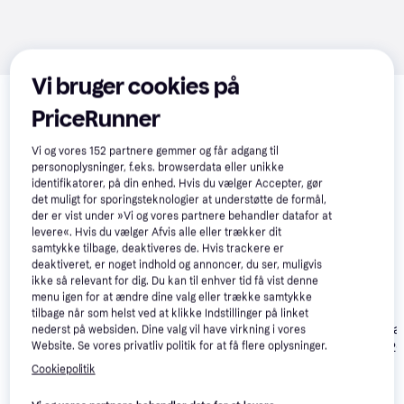
Vi bruger cookies på
Relaterede produkter
PriceRunner
Se vores forslag til andre produkter, der matcher dine 
interesser.
Vis alle
Vi og vores
152
partnere gemmer og får adgang til
personoplysninger, f.eks. browserdata eller unikke
50+
identifikatorer, på din enhed. Hvis du vælger Accepter, gør
det muligt for sporingsteknologier at understøtte de formål,
der er vist under »Vi og vores partnere behandler datafor at
levere«. Hvis du vælger Afvis alle eller trækker dit
samtykke tilbage, deaktiveres de. Hvis trackere er
deaktiveret, er noget indhold og annoncer, du ser, muligvis
ikke så relevant for dig. Du kan til enhver tid få vist denne
menu igen for at ændre dine valg eller trække samtykke
tilbage når som helst ved at klikke Indstillinger på linket
Samsung Galaxy
4.8
Samsung Gala
nederst på websiden. Dine valg vil have virkning i vores
S26 Ultra 512GB
S26 Ultra 512
Website. Se vores privatliv politik for at få flere oplysninger.
Samsung Galaxy
4.8
Black
White
S26 512GB
Cookiepolitik
White
6.050 kr.
8.530 kr.
8.535 kr.