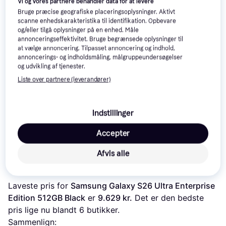
Vi og vores partnere behandler data for at levere
Bruge præcise geografiske placeringsoplysninger. Aktivt
Anmeldelser
scanne enhedskarakteristika til identifikation. Opbevare
og/eller tilgå oplysninger på en enhed. Måle
annonceringseffektivitet. Bruge begrænsede oplysninger til
at vælge annoncering. Tilpasset annoncering og indhold,
annoncerings- og indholdsmåling, målgruppeundersøgelser
og udvikling af tjenester.
Liste over partnere (leverandører)
Indstillinger
Accepter
Afvis alle
Læs om produktet
Laveste pris for 
Samsung Galaxy S26 Ultra Enterprise 
Edition 512GB Black
 er 
9.629 kr.
 Det er den bedste 
pris lige nu blandt 
6
 butikker.
Sammenlign: