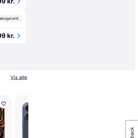
9 kr.
øbsgaranti
9 kr.
Vis alle
Trender
Apple iPhone 17e
256GB Pink