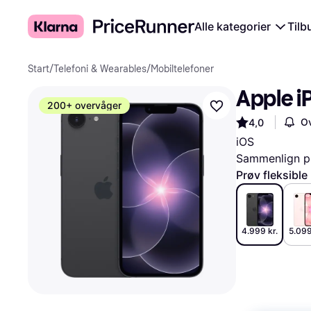
Alle kategorier
Tilb
Start
/
Telefoni & Wearables
/
Mobiltelefoner
Apple i
200+ overvåger
Ov
4,0
iOS
Sammenlign pr
Prøv fleksible
4.999 kr.
5.099