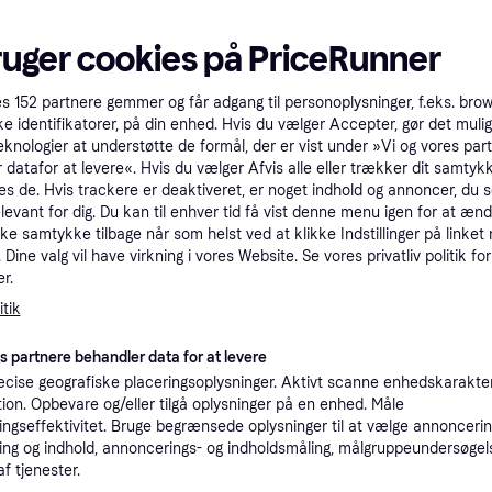
tet
Specifikationer
ruger cookies på PriceRunner
oriseret
Pro
es
152
partnere gemmer og får adgang til personoplysninger, f.eks. bro
ke identifikatorer, på din enhed. Hvis du vælger Accepter, gør det mulig
eknologier at understøtte de formål, der er vist under »Vi og vores par
 datafor at levere«. Hvis du vælger Afvis alle eller trækker dit samtykk
5.4
49 kr. fragt
,
5 dage
es de. Hvis trackere er deaktiveret, er noget indhold og annoncer, du se
elevant for dig. Du kan til enhver tid få vist denne menu igen for at ænd
kke samtykke tilbage når som helst ved at klikke Indstillinger på linket
Vis 2 brugt
Dine valg vil have virkning i vores Website. Se vores privatliv politik for
r.
K
tik
es partnere behandler data for at levere
5.29
·
Laveste pris
Fri fragt
,
1 dag
cise geografiske placeringsoplysninger. Aktivt scanne enhedskarakteri
ation. Opbevare og/eller tilgå oplysninger på en enhed. Måle
ngseffektivitet. Bruge begrænsede oplysninger til at vælge annoncering
ng og indhold, annoncerings- og indholdsmåling, målgruppeundersøgel
af tjenester.
5.39
49 kr. fragt
,
1-2 dage