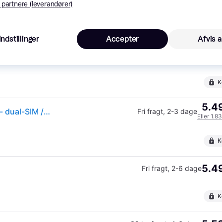
 partnere (leverandører)
K
Indstillinger
Accepter
Afvis a
5.45
Fri fragt
,
1-2 dage
K
5.49
(ComputerSalg) Apple iPhone 17e - 5G smartphone - dual-SIM / Intern hukommelse 256 GB - OLED-skærm - 6.1 - 2532 x 1170 pixels - rear camera 48 MP - front camera 12
Fri fragt
,
2-3 dage
Eller 1.8
K
5.49
Fri fragt
,
2-6 dage
K