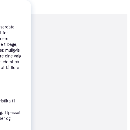
moveret
wserdata
t for
tnere
e tilbage,
99 kr.
r, muligvis
re dine valg
 nederst på
e produkter
 at få flere
øbsgaranti
9 kr.
stika til
. Tilpasset
ser og
9 kr.