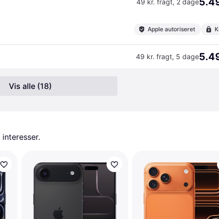
5.49
49 kr. fragt
,
2 dage
Apple autoriseret
K
5.49
49 kr. fragt
,
5 dage
Vis alle (18)
 interesser.