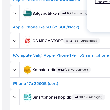
Liste over
Salgsbutikken
4.9
(93 vurderinger)
Apple iPhone 17e 5G (256GB/Black)
CS MEGASTORE
4.5
(1861 vurderinger)
Annonce
Komplett.dk
4.5
(251 vurderinger)
iPhone 17e 256GB (sort)
Smartphoneshop.dk
4.9
(17 vurderinger)