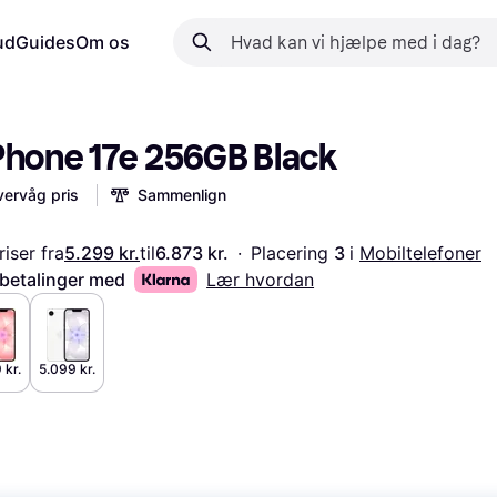
ud
Guides
Om os
Phone 17e 256GB Black
ervåg pris
Sammenlign
iser fra
5.299 kr.
til
6.873 kr.
·
Placering 
3 
i 
Mobiltelefoner
 betalinger med
Lær hvordan
 kr.
5.099 kr.