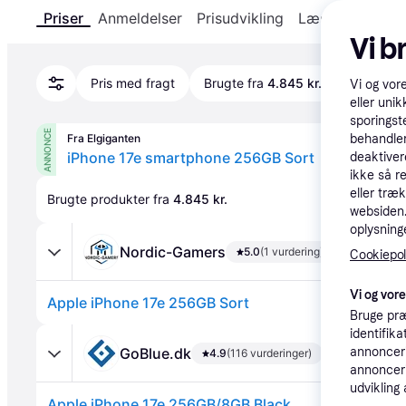
Priser
Anmeldelser
Prisudvikling
Læs om produk
Vi b
Pris med fragt
Brugte fra
4.845 kr.
Apple aut
Vi og vor
eller unik
sporingst
ANNONCE
Fra Elgiganten
behandler
iPhone 17e smartphone 256GB Sort
deaktiver
ikke så r
eller træ
Brugte produkter fra 
4.845 kr.
websiden. 
oplysninge
Nordic-Gamers
5.0
(1 vurdering)
Cookiepoli
Vi og vor
Apple iPhone 17e 256GB Sort
Bruge præ
identifik
GoBlue.dk
annonceri
4.9
(116 vurderinger)
annonceri
udvikling 
Apple iPhone 17e 256GB/8GB Black.