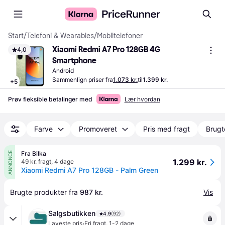
Start
/
Telefoni & Wearables
/
Mobiltelefoner
Xiaomi Redmi A7 Pro 128GB 4G 
4,0
Smartphone
Android
Sammenlign priser fra
1.073 kr.
til
1.399 kr.
+
5
Prøv fleksible betalinger med
Lær hvordan
Farve
Promoveret
Pris med fragt
Brugt
Fra Bilka
ANNONCE
1.299 kr.
49 kr. fragt
,
4 dage
Xiaomi Redmi A7 Pro 128GB - Palm Green
Brugte produkter fra 
987 kr.
Vis
Salgsbutikken
4.9
(92)
·
Laveste pris
Fri fragt
,
1-2 dage