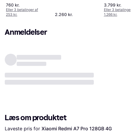
USB Type-C 8
Inch Dual SIM
Smartphone
760 kr.
3.799 kr.
GB 256 GB
Eller 3 betalinger af
Eller 3 betalinger 
2.260 kr.
253 kr.
1.266 kr.
Anmeldelser
Læs om produktet
Laveste pris for 
Xiaomi Redmi A7 Pro 128GB 4G 