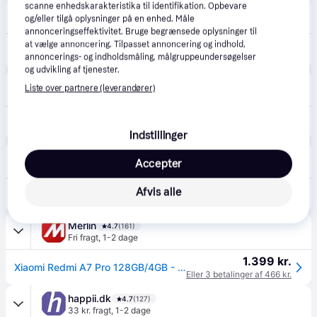
scanne enhedskarakteristika til identifikation. Opbevare
CompuMail
4.7
(1210)
og/eller tilgå oplysninger på en enhed. Måle
Fri fragt
,
5-6 dage
annonceringseffektivitet. Bruge begrænsede oplysninger til
1.339 kr.
at vælge annoncering. Tilpasset annoncering og indhold,
Xiaomi Redmi A7 Pro 6.9" 128 GB Grøn --> På fjernlager, levevering hos dig 14-08-2026
annoncerings- og indholdsmåling, målgruppeundersøgelser
Eller 3 betalinger af 446 kr.
og udvikling af tjenester.
Føtex
4.8
(31)
Liste over partnere (leverandører)
49 kr. fragt
,
4 dage
1.299 kr.
Xiaomi Redmi A7 Pro 128GB - Palm Green
Indstillinger
Bilka
4.6
(89)
Accepter
49 kr. fragt
,
4 dage
Afvis alle
1.299 kr.
Xiaomi Redmi A7 Pro 128GB - Palm Green
Merlin
4.7
(161)
Fri fragt
,
1-2 dage
1.399 kr.
Xiaomi Redmi A7 Pro 128GB/4GB - Palm Green
Eller 3 betalinger af 466 kr.
happii.dk
4.7
(127)
33 kr. fragt
,
1-2 dage