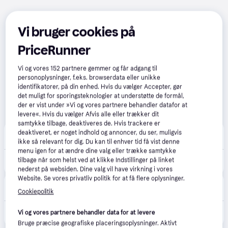
Vi bruger cookies på
PriceRunner
Vi og vores
152
partnere gemmer og får adgang til
personoplysninger, f.eks. browserdata eller unikke
identifikatorer, på din enhed. Hvis du vælger Accepter, gør
det muligt for sporingsteknologier at understøtte de formål,
der er vist under »Vi og vores partnere behandler datafor at
levere«. Hvis du vælger Afvis alle eller trækker dit
samtykke tilbage, deaktiveres de. Hvis trackere er
Punkt1
deaktiveret, er noget indhold og annoncer, du ser, muligvis
48 kr. fragt
,
1-2 dage
ikke så relevant for dig. Du kan til enhver tid få vist denne
menu igen for at ændre dine valg eller trække samtykke
tilbage når som helst ved at klikke Indstillinger på linket
1.249 kr.
Xiaomi Redmi A7 Pro 128 GB, Palm Green.
nederst på websiden. Dine valg vil have virkning i vores
Website. Se vores privatliv politik for at få flere oplysninger.
POWER
Cookiepolitik
49 kr. fragt
,
1-2 dage
1.249 kr.
Xiaomi Redmi A7 Pro 128 GB, Palm Green.
Vi og vores partnere behandler data for at levere
Bruge præcise geografiske placeringsoplysninger. Aktivt