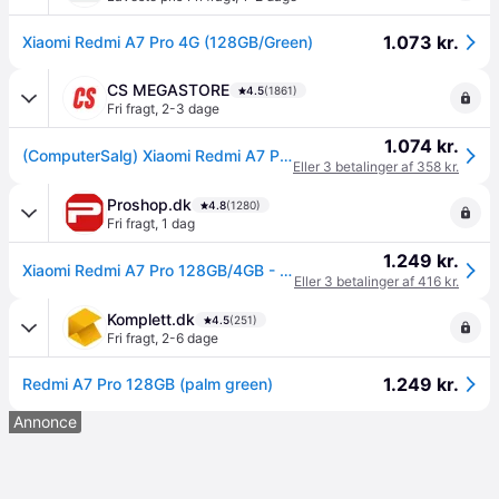
1.073 kr.
Xiaomi Redmi A7 Pro 4G (128GB/Green)
CS MEGASTORE
4.5
(1861)
Fri fragt
,
2-3 dage
1.074 kr.
(ComputerSalg) Xiaomi Redmi A7 Pro - 4G smartphone - dual-SIM - RAM 4 GB / Intern hukommelse 128 GB - microSD slot - LCD-skærm - 6.9 - 1600 x 720 pixels (120 Hz) -
Eller 3 betalinger af 358 kr.
Proshop.dk
4.8
(1280)
Fri fragt
,
1 dag
1.249 kr.
Xiaomi Redmi A7 Pro 128GB/4GB - Palm Green
Eller 3 betalinger af 416 kr.
Komplett.dk
4.5
(251)
Fri fragt
,
2-6 dage
1.249 kr.
Redmi A7 Pro 128GB (palm green)
Annonce