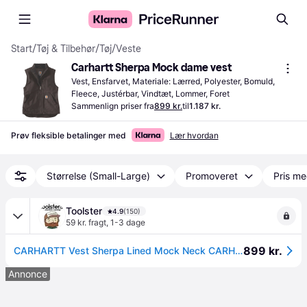
Start
/
Tøj & Tilbehør
/
Tøj
/
Veste
Carhartt Sherpa Mock dame vest
Vest, Ensfarvet, Materiale: Lærred, Polyester, Bomuld, 
Fleece, Justérbar, Vindtæt, Lommer, Foret
Sammenlign priser fra
899 kr.
til
1.187 kr.
Prøv fleksible betalinger med
Lær hvordan
Størrelse (Small-Large)
Promoveret
Pris me
Toolster
4.9
(150)
59 kr. fragt
,
1-3 dage
899 kr.
CARHARTT Vest Sherpa Lined Mock Neck CARHARTT® BROWN - XS
Annonce