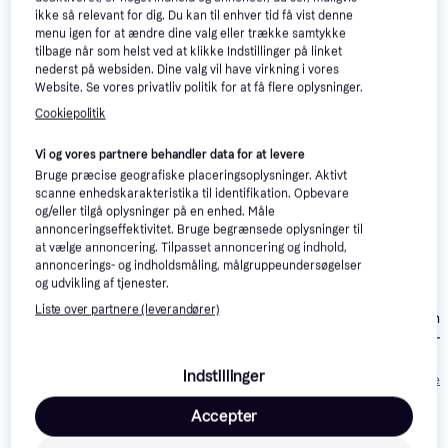
ikke så relevant for dig. Du kan til enhver tid få vist denne
menu igen for at ændre dine valg eller trække samtykke
tilbage når som helst ved at klikke Indstillinger på linket
nederst på websiden. Dine valg vil have virkning i vores
Website. Se vores privatliv politik for at få flere oplysninger.
Cookiepolitik
Vi og vores partnere behandler data for at levere
Bruge præcise geografiske placeringsoplysninger. Aktivt
scanne enhedskarakteristika til identifikation. Opbevare
og/eller tilgå oplysninger på en enhed. Måle
annonceringseffektivitet. Bruge begrænsede oplysninger til
at vælge annoncering. Tilpasset annoncering og indhold,
annoncerings- og indholdsmåling, målgruppeundersøgelser
Fjällräven Reporter
Fjällräven Reporter
og udvikling af tjenester.
Lite Vest - Dark Grey
Lite Vest - Dark Olive
Liste over partnere (leverandører)
Columbia Bent
Springs Vest -
Salt
268 kr.
Indstillinger
1.055 kr.
1.055 kr.
Eller 3 betalinger 
Accepter
Læs om produktet