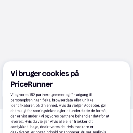
Vi bruger cookies på
PriceRunner
Produktet fås også hos 
1
butik
, som ikke er betalende 
Vis alle
kunde i denne kategori.
Vi og vores
152
partnere gemmer og får adgang til
personoplysninger, f.eks. browserdata eller unikke
identifikatorer, på din enhed. Hvis du vælger Accepter, gør
Relaterede produkter
det muligt for sporingsteknologier at understøtte de formål,
der er vist under »Vi og vores partnere behandler datafor at
levere«. Hvis du vælger Afvis alle eller trækker dit
Se vores forslag til andre produkter, der matcher dine 
samtykke tilbage, deaktiveres de. Hvis trackere er
interesser.
Vis alle
deaktiveret, er noget indhold og annoncer, du ser, muligvis