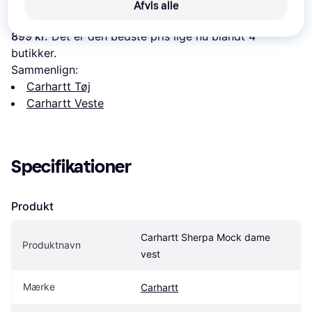
Afvis alle
Laveste pris for 
Carhartt Sherpa Mock dame vest
 er 
899 kr.
 Det er den bedste pris lige nu blandt 
4
butikker.
Sammenlign:
Carhartt Tøj
Carhartt Veste
Specifikationer
Produkt
Carhartt Sherpa Mock dame 
Produktnavn
vest
Mærke
Carhartt