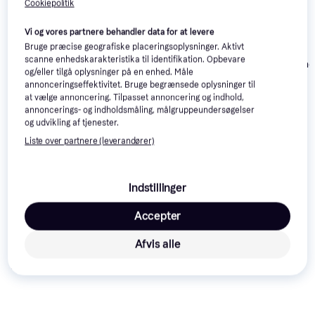
Cookiepolitik
Vi og vores partnere behandler data for at levere
Bruge præcise geografiske placeringsoplysninger. Aktivt
Odlo Gloves
scanne enhedskarakteristika til identifikation. Opbevare
Craft løbehan
Stretchfleece Liner -
og/eller tilgå oplysninger på en enhed. Måle
Black
The North Face Rino
annonceringseffektivitet. Bruge begrænsede oplysninger til
Gloves - Black
at vælge annoncering. Tilpasset annoncering og indhold,
250 kr.
annoncerings- og indholdsmåling, målgruppeundersøgelser
146 kr.
125 kr.
Eller 3 betalinger af 83 kr.
og udvikling af tjenester.
Liste over partnere (leverandører)
Læs om produktet
Laveste pris for 
Odlo Active Warm Gloves - Black
 er 
Indstillinger
220 kr.
 Det er den bedste pris lige nu blandt 
2
butikker.
Accepter
Sammenlign:
Afvis alle
Odlo Tøj
Odlo Handsker