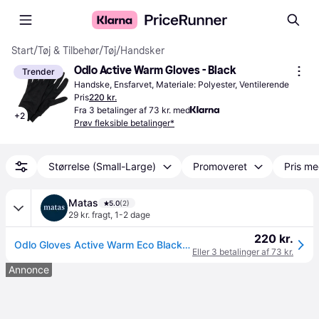
Start
/
Tøj & Tilbehør
/
Tøj
/
Handsker
Odlo Active Warm Gloves - Black
Trender
Handske, Ensfarvet, Materiale: Polyester, Ventilerende
Pris
220 kr.
Fra 3 betalinger af 73 kr. med
+
2
Prøv fleksible betalinger*
Størrelse (Small-Large)
Promoveret
Pris me
Matas
5.0
(2)
29 kr. fragt
,
1-2 dage
220 kr.
Odlo Gloves Active Warm Eco Black XL
Eller 3 betalinger af 73 kr.
Annonce