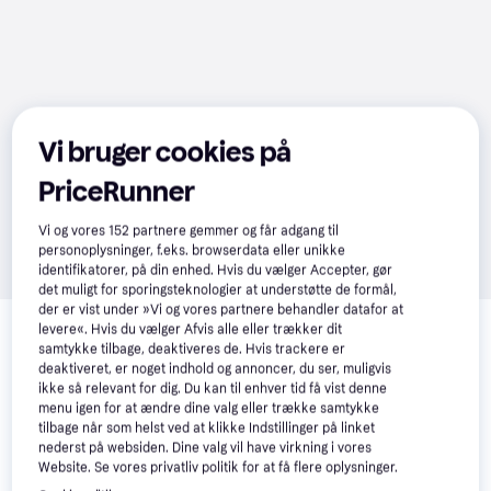
Vi bruger cookies på
PriceRunner
Vi og vores
152
partnere gemmer og får adgang til
personoplysninger, f.eks. browserdata eller unikke
identifikatorer, på din enhed. Hvis du vælger Accepter, gør
det muligt for sporingsteknologier at understøtte de formål,
Relaterede produkter
der er vist under »Vi og vores partnere behandler datafor at
levere«. Hvis du vælger Afvis alle eller trækker dit
Se vores forslag til andre produkter, der matcher dine 
samtykke tilbage, deaktiveres de. Hvis trackere er
deaktiveret, er noget indhold og annoncer, du ser, muligvis
interesser.
Vis alle
ikke så relevant for dig. Du kan til enhver tid få vist denne
menu igen for at ændre dine valg eller trække samtykke
tilbage når som helst ved at klikke Indstillinger på linket
Trender
Trender
nederst på websiden. Dine valg vil have virkning i vores
Website. Se vores privatliv politik for at få flere oplysninger.