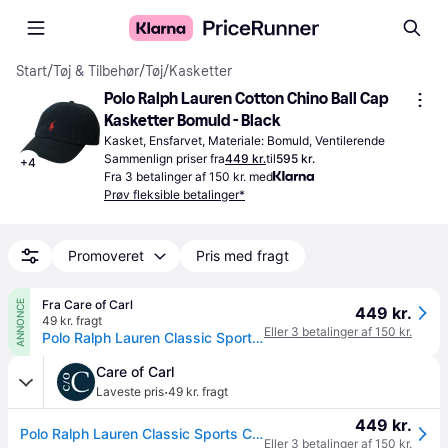
Start
/
Tøj & Tilbehør
/
Tøj
/
Kasketter
Polo Ralph Lauren Cotton Chino Ball Cap 
Kasketter Bomuld - Black
Kasket, Ensfarvet, Materiale: Bomuld, Ventilerende
Sammenlign priser fra
449 kr.
til
595 kr.
+
4
Fra 3 betalinger af 150 kr. med
Prøv fleksible betalinger*
Promoveret
Pris med fragt
Fra Care of Carl
ANNONCE
449 kr.
49 kr. fragt
Eller 3 betalinger af 150 kr.
Polo Ralph Lauren Classic Sports Cap Black
Care of Carl
·
Laveste pris
49 kr. fragt
449 kr.
Polo Ralph Lauren Classic Sports Cap Black
Eller 3 betalinger af 150 kr.