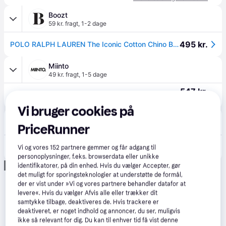
Boozt
59 kr. fragt
,
1-2 dage
495 kr.
POLO RALPH LAUREN The Iconic Cotton Chino Ball Cap | Black | One Size
Miinto
49 kr. fragt
,
1-5 dage
547 kr.
Polo Ralph Lauren Classic Sport Cap - Accessories - Herre - Sort - ONE SIZE - Bomuld
Eller 3 betalinger af 182 kr.
Vi bruger cookies på
asos
PriceRunner
Fri fragt
,
5-10 dage
496 kr.
Polo Ralph Lauren - Sort baseball-kasket med ikonlogo - One Size
Vi og vores
152
partnere gemmer og får adgang til
Eller 3 betalinger af 165 kr.
personoplysninger, f.eks. browserdata eller unikke
Annonce
identifikatorer, på din enhed. Hvis du vælger Accepter, gør
det muligt for sporingsteknologier at understøtte de formål,
der er vist under »Vi og vores partnere behandler datafor at
levere«. Hvis du vælger Afvis alle eller trækker dit
samtykke tilbage, deaktiveres de. Hvis trackere er
deaktiveret, er noget indhold og annoncer, du ser, muligvis
ikke så relevant for dig. Du kan til enhver tid få vist denne