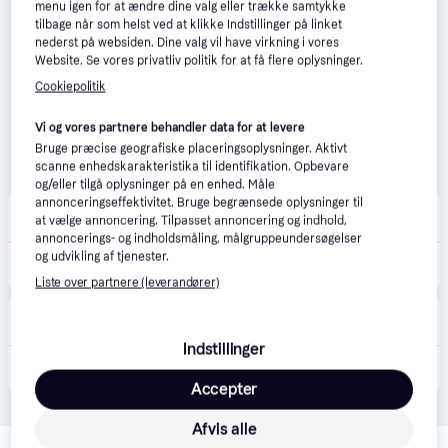
menu igen for at ændre dine valg eller trække samtykke
tilbage når som helst ved at klikke Indstillinger på linket
nederst på websiden. Dine valg vil have virkning i vores
Website. Se vores privatliv politik for at få flere oplysninger.
Cookiepolitik
Vi og vores partnere behandler data for at levere
Bruge præcise geografiske placeringsoplysninger. Aktivt
scanne enhedskarakteristika til identifikation. Opbevare
og/eller tilgå oplysninger på en enhed. Måle
annonceringseffektivitet. Bruge begrænsede oplysninger til
ABOUT YOU
at vælge annoncering. Tilpasset annoncering og indhold,
Fri fragt
,
3-4 dage
annoncerings- og indholdsmåling, målgruppeundersøgelser
559 kr.
og udvikling af tjenester.
Polo Ralph Lauren Hætte blodrød / sort
Eller 3 betalinger af 186 kr.
Liste over partnere (leverandører)
Mr
Fri fragt
,
1-3 dage
Indstillinger
595 kr.
Cotton Chino Ball Cap
Accepter
Afvis alle
Relaterede produkter