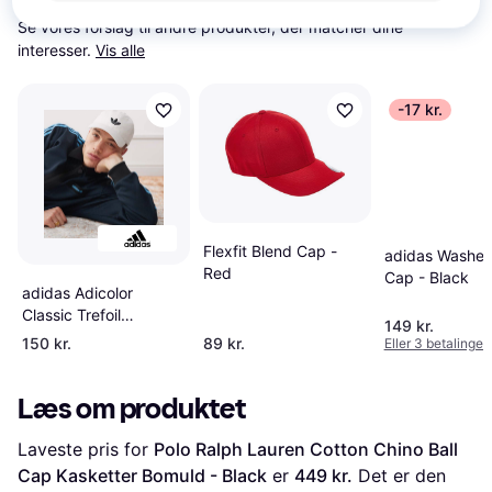
Se vores forslag til andre produkter, der matcher dine 
interesser.
Vis alle
-17 kr.
Flexfit Blend Cap -
adidas Washe
Red
Cap - Black
adidas Adicolor
Classic Trefoil
149 kr.
Baseball Kasket - Hvid
150 kr.
89 kr.
Eller 3 betalinger 
Læs om produktet
Laveste pris for 
Polo Ralph Lauren Cotton Chino Ball 
Cap Kasketter Bomuld - Black
 er 
449 kr.
 Det er den 