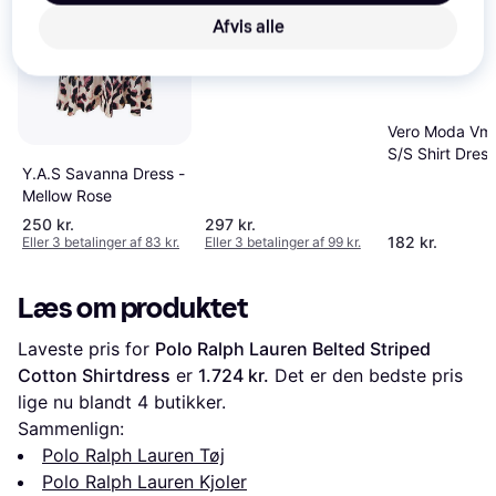
'YASSAVANNA' dueblå
Afvis alle
/ lys pink
Vero Moda Vm
S/S Shirt Dress
Y.A.S Savanna Dress -
Kakigrøn
Mellow Rose
250 kr.
297 kr.
182 kr.
Eller 3 betalinger af 83 kr.
Eller 3 betalinger af 99 kr.
Læs om produktet
Laveste pris for 
Polo Ralph Lauren Belted Striped 
Cotton Shirtdress
 er 
1.724 kr.
 Det er den bedste pris 
lige nu blandt 
4
 butikker.
Sammenlign:
Polo Ralph Lauren Tøj
Polo Ralph Lauren Kjoler