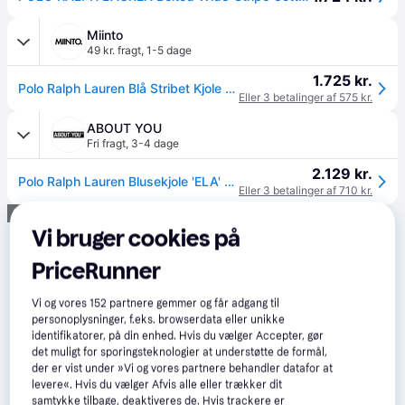
Miinto
49 kr. fragt
,
1-5 dage
1.725 kr.
Polo Ralph Lauren Blå Stribet Kjole med Taljebælte - Kjoler - Dame - Blå - L - Bomuld
Eller 3 betalinger af 575 kr.
ABOUT YOU
Fri fragt
,
3-4 dage
2.129 kr.
Polo Ralph Lauren Blusekjole 'ELA' navy / hvid
Eller 3 betalinger af 710 kr.
Annonce
Vi bruger cookies på
PriceRunner
Vi og vores
152
partnere gemmer og får adgang til
personoplysninger, f.eks. browserdata eller unikke
identifikatorer, på din enhed. Hvis du vælger Accepter, gør
det muligt for sporingsteknologier at understøtte de formål,
der er vist under »Vi og vores partnere behandler datafor at
levere«. Hvis du vælger Afvis alle eller trækker dit
samtykke tilbage, deaktiveres de. Hvis trackere er