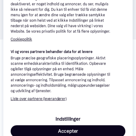
deaktiveret, er noget indhold og annoncer, du ser, muligvis
ikke så relevant for dig. Du kan til enhver tid få vist denne
menu igen for at ændre dine valg eller trække samtykke
tilbage når som helst ved at klikke Indstillinger på linket
nederst på websiden. Dine valg vil have virkning i vores
Website. Se vores privatliv politik for at få flere oplysninger.
Cookiepolitik
Relaterede produkter
Vi og vores partnere behandler data for at levere
Se vores forslag til andre produkter, der matcher dine 
Bruge præcise geografiske placeringsoplysninger. Aktivt
interesser.
Vis alle
scanne enhedskarakteristika til identifikation. Opbevare
og/eller tilgå oplysninger på en enhed. Måle
annonceringseffektivitet. Bruge begrænsede oplysninger til
Trender
at vælge annoncering. Tilpasset annoncering og indhold,
annoncerings- og indholdsmåling, målgruppeundersøgelser
og udvikling af tjenester.
Liste over partnere (leverandører)
Indstillinger
Accepter
Yas Blusekjole