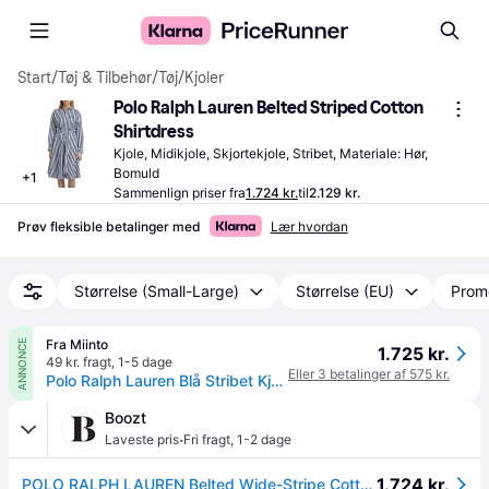
Start
/
Tøj & Tilbehør
/
Tøj
/
Kjoler
Polo Ralph Lauren Belted Striped Cotton 
Shirtdress
Kjole, Midikjole, Skjortekjole, Stribet, Materiale: Hør, 
Bomuld
+
1
Sammenlign priser fra
1.724 kr.
til
2.129 kr.
Prøv fleksible betalinger med
Lær hvordan
Størrelse (Small-Large)
Størrelse (EU)
Prom
Fra Miinto
ANNONCE
1.725 kr.
49 kr. fragt
,
1-5 dage
Eller 3 betalinger af 575 kr.
Polo Ralph Lauren Blå Stribet Kjole med Taljebælte - Kjoler - Dame - Blå - L - Bomuld
Boozt
·
Laveste pris
Fri fragt
,
1-2 dage
1.724 kr.
POLO RALPH LAUREN Belted Wide-Stripe Cotton Shirtdress | Blue | 36