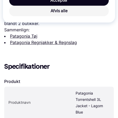
Læs om produktet
Accepter
Laveste pris for 
Patagonia Torrentshell 3L Jacket - 
Afvis alle
Lagom Blue
 er 
1.199 kr.
 Det er den bedste pris lige nu 
blandt 
2
 butikker.
Sammenlign:
Patagonia Tøj
Patagonia Regnjakker & Regnslag
Specifikationer
Produkt
Patagonia 
Torrentshell 3L 
Produktnavn
Jacket - Lagom 
Blue