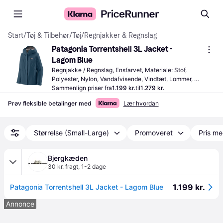
Start
/
Tøj & Tilbehør
/
Tøj
/
Regnjakker & Regnslag
Patagonia Torrentshell 3L Jacket - 
Lagom Blue
Regnjakke / Regnslag, Ensfarvet, Materiale: Stof, 
Polyester, Nylon, Vandafvisende, Vindtæt, Lommer, 
Vandtæt, Hætte
Sammenlign priser fra
1.199 kr.
til
1.279 kr.
Prøv fleksible betalinger med
Lær hvordan
Størrelse (Small-Large)
Promoveret
Pris me
Bjergkæden
30 kr. fragt
,
1-2 dage
1.199 kr.
Patagonia Torrentshell 3L Jacket - Lagom Blue
Annonce