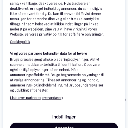
samtykke tilbage, deaktiveres de. Hvis trackere er
deaktiveret, er noget indhold og annoncer, du ser, muligvis
-90 kr.
ikke så relevant for dig. Du kan til enhver tid få vist denne
menu igen for at ændre dine valg eller trække samtykke
tilbage når som helst ved at klikke Indstillinger på linket
nederst på websiden. Dine valg vil have virkning i vores
Website. Se vores privatliv politik for at få flere oplysninger.
Cookiepolitik
Vi og vores partnere behandler data for at levere
Patagonia Torrentshell
Bruge præcise geografiske placeringsoplysninger. Aktivt
3L Jacket - Black
scanne enhedskarakteristika til identifikation. Opbevare
og/eller tilgå oplysninger på en enhed. Måle
adidas Multi 2 Layer
annonceringseffektivitet. Bruge begrænsede oplysninger til
Climaproof Regnjakke
at vælge annoncering. Tilpasset annoncering og indhold,
- Black
annoncerings- og indholdsmåling, målgruppeundersøgelser
og udvikling af tjenester.
Liste over partnere (leverandører)
Jack Wolfskin
Trailtime 2L
799 kr.
Udendørsjakke
1.199 kr.
699 kr.
Eller 3 betalinger af 266 kr.
Jacket Black
Indstillinger