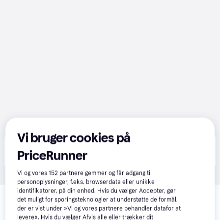
Vi bruger cookies på
Produktet fås også hos 
1
butik
, som ikke er betalende 
Vis alle
PriceRunner
kunde i denne kategori.
Vi og vores
152
partnere gemmer og får adgang til
personoplysninger, f.eks. browserdata eller unikke
Relaterede produkter
identifikatorer, på din enhed. Hvis du vælger Accepter, gør
det muligt for sporingsteknologier at understøtte de formål,
Se vores forslag til andre produkter, der matcher dine 
der er vist under »Vi og vores partnere behandler datafor at
interesser.
Vis alle
levere«. Hvis du vælger Afvis alle eller trækker dit