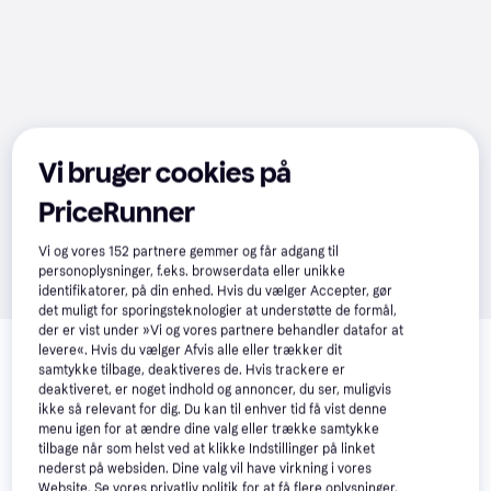
Vi bruger cookies på
PriceRunner
Vi og vores
152
partnere gemmer og får adgang til
personoplysninger, f.eks. browserdata eller unikke
identifikatorer, på din enhed. Hvis du vælger Accepter, gør
det muligt for sporingsteknologier at understøtte de formål,
Relaterede produkter
der er vist under »Vi og vores partnere behandler datafor at
levere«. Hvis du vælger Afvis alle eller trækker dit
Se vores forslag til andre produkter, der matcher dine 
samtykke tilbage, deaktiveres de. Hvis trackere er
deaktiveret, er noget indhold og annoncer, du ser, muligvis
interesser.
Vis alle
ikke så relevant for dig. Du kan til enhver tid få vist denne
menu igen for at ændre dine valg eller trække samtykke
tilbage når som helst ved at klikke Indstillinger på linket
nederst på websiden. Dine valg vil have virkning i vores
Website. Se vores privatliv politik for at få flere oplysninger.