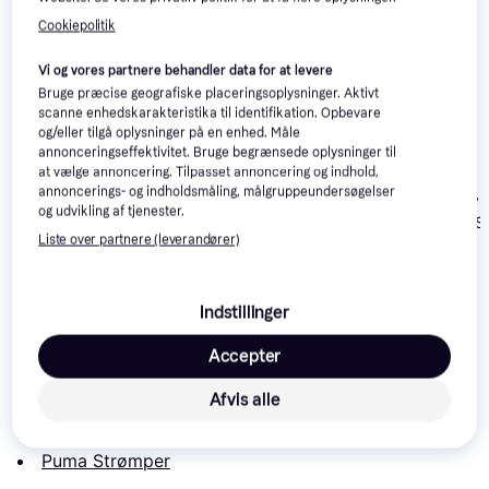
Cookiepolitik
Vi og vores partnere behandler data for at levere
Bruge præcise geografiske placeringsoplysninger. Aktivt
scanne enhedskarakteristika til identifikation. Opbevare
Kari Traa Stupid
og/eller tilgå oplysninger på en enhed. Måle
Socks - Black
annonceringseffektivitet. Bruge begrænsede oplysninger til
at vælge annoncering. Tilpasset annoncering og indhold,
Snickers 9224 Zero-
annoncerings- og indholdsmåling, målgruppeundersøgelser
Dickies Valley
Waste Lavskaftede
og udvikling af tjenester.
Unisex Logo S
Strømper 2-pak
Liste over partnere (leverandører)
pack
59 kr.
77 kr.
75 kr.
Læs om produktet
Indstillinger
Laveste pris for 
Puma Trainer Socks 3-pack - Black
 er 
Accepter
91 kr.
. Det er den bedste pris lige nu hos 1 butik.
Afvis alle
Sammenlign:
Puma Tøj
Puma Strømper