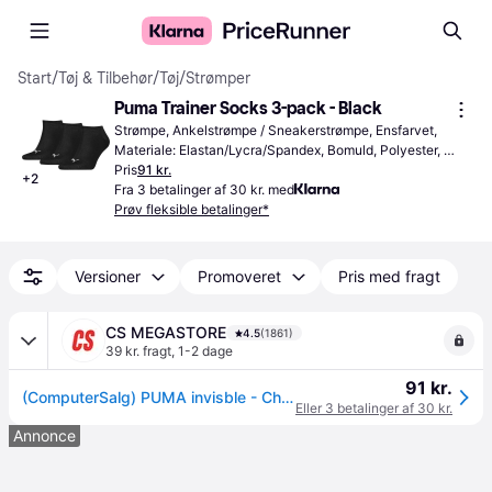
Start
/
Tøj & Tilbehør
/
Tøj
/
Strømper
Puma Trainer Socks 3-pack - Black
Strømpe, Ankelstrømpe / Sneakerstrømpe, Ensfarvet, 
Materiale: Elastan/Lycra/Spandex, Bomuld, Polyester, 
Polyamid
Pris
91 kr.
+
2
Fra 3 betalinger af 30 kr. med
Prøv fleksible betalinger*
Versioner
Promoveret
Pris med fragt
CS MEGASTORE
4.5
(1861)
39 kr. fragt
,
1-2 dage
91 kr.
(ComputerSalg) PUMA invisble - Chaussettes de sport - Mixte adulte - Lot de 3 Noir 39/42, Voksen
Eller 3 betalinger af 30 kr.
Annonce