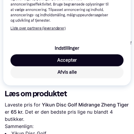
annonceringseffektivitet. Bruge begrænsede oplysninger til
Populær
at vælge annoncering. Tilpasset annoncering og indhold,
annoncerings- og indholdsmåling, målgruppeundersøgelser
og udvikling af tjenester.
Liste over partnere (leverandører)
ASG Disc Golf 
Indstillinger
Yikun Disc Golf Starter
Kits 150-160g
Accepter
Sunsport Disc Golf Set
89 kr.
88 kr.
Afvis alle
169 kr.
Eller 3 betalinger af 30 kr.
Eller 3 betalinger af 29 kr.
Læs om produktet
Laveste pris for 
Yikun Disc Golf Midrange Zheng Tiger
er 
65 kr.
 Det er den bedste pris lige nu blandt 
4
butikker.
Sammenlign:
Yikun Disc Golf