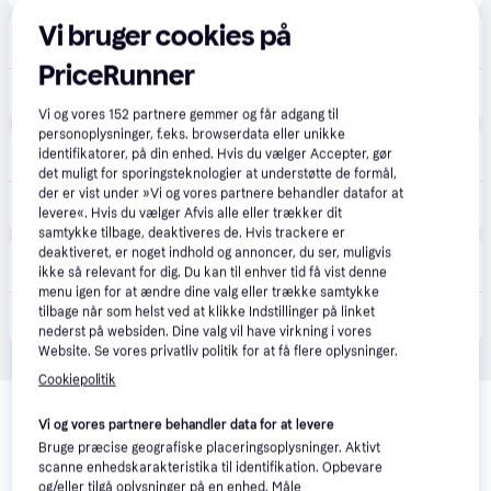
Vi bruger cookies på
Proshop.dk
4.8
(1280)
39 kr. fragt
,
4-5 dage
PriceRunner
66 kr.
Yikun Disc Golf Mid-Range ZHENG - Tiger Line
Eller 3 betalinger af 22 kr.
Vi og vores
152
partnere gemmer og får adgang til
personoplysninger, f.eks. browserdata eller unikke
Føtex
4.8
(31)
identifikatorer, på din enhed. Hvis du vælger Accepter, gør
Bestillingsvare
det muligt for sporingsteknologier at understøtte de formål,
der er vist under »Vi og vores partnere behandler datafor at
74 kr.
Yikun Disc Golf Midrange Zheng Tiger
levere«. Hvis du vælger Afvis alle eller trækker dit
samtykke tilbage, deaktiveres de. Hvis trackere er
deaktiveret, er noget indhold og annoncer, du ser, muligvis
Bilka
4.6
(89)
ikke så relevant for dig. Du kan til enhver tid få vist denne
Bestillingsvare
menu igen for at ændre dine valg eller trække samtykke
tilbage når som helst ved at klikke Indstillinger på linket
74 kr.
Yikun Disc Golf Midrange Zheng Tiger
nederst på websiden. Dine valg vil have virkning i vores
Website. Se vores privatliv politik for at få flere oplysninger.
Cookiepolitik
Relaterede produkter
Vi og vores partnere behandler data for at levere
Se vores forslag til andre produkter, der matcher dine 
Bruge præcise geografiske placeringsoplysninger. Aktivt
interesser.
Vis alle
scanne enhedskarakteristika til identifikation. Opbevare
og/eller tilgå oplysninger på en enhed. Måle