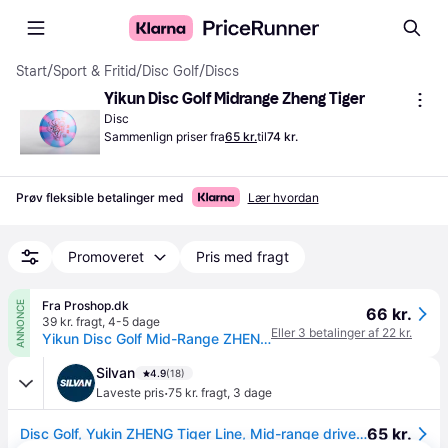
Start
/
Sport & Fritid
/
Disc Golf
/
Discs
Yikun Disc Golf Midrange Zheng Tiger
Disc
Sammenlign priser fra
65 kr.
til
74 kr.
Prøv fleksible betalinger med
Lær hvordan
Promoveret
Pris med fragt
Fra Proshop.dk
ANNONCE
66 kr.
39 kr. fragt
,
4-5 dage
Eller 3 betalinger af 22 kr.
Yikun Disc Golf Mid-Range ZHENG - Tiger Line
Silvan
4.9
(18)
·
Laveste pris
75 kr. fragt
,
3 dage
65 kr.
Disc Golf, Yukin ZHENG Tiger Line, Mid-range driver, blå/pink