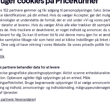
ruger cookies på PriceRunner
tet
Specifikationer
es
152
partnere gemmer og får adgang til personoplysninger, f.eks. bro
ke identifikatorer, på din enhed. Hvis du vælger Accepter, gør det mulig
eknologier at understøtte de formål, der er vist under »Vi og vores par
Pro
 datafor at levere«. Hvis du vælger Afvis alle eller trækker dit samtykk
es de. Hvis trackere er deaktiveret, er noget indhold og annoncer, du se
elevant for dig. Du kan til enhver tid få vist denne menu igen for at ænd
2
kke samtykke tilbage når som helst ved at klikke Indstillinger på linket
59 kr. fragt
,
1-2 dage
LEGO Harry Potter Advent Calendar 2025 - 76456 | Multi/patterned | One Size
Dine valg vil have virkning i vores Website. Se vores privatliv politik for
r.
tik
2
es partnere behandler data for at levere
·
Laveste pris
39 kr. fragt
,
2-4 dage
Eller 
cise geografiske placeringsoplysninger. Aktivt scanne enhedskarakteri
ation. Opbevare og/eller tilgå oplysninger på en enhed. Måle
ngseffektivitet. Bruge begrænsede oplysninger til at vælge annoncering
K
ng og indhold, annoncerings- og indholdsmåling, målgruppeundersøgel
af tjenester.
2
LEGO - Harry Potter TM - Julekalender 2025 (76456) - Klar til levering
39 kr. fragt
,
1 dag
 partnere (leverandører)
Eller 