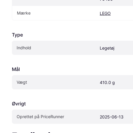
Mærke
LEGO
Type
Indhold
Legetøj
Mål
Vægt
410.0 g
Øvrigt
Oprettet på PriceRunner
2025-06-13