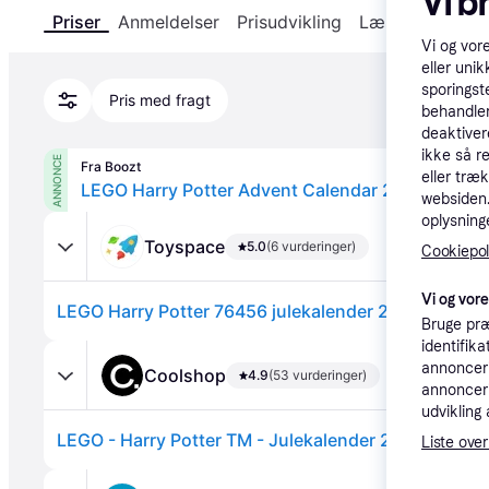
Vi b
Priser
Anmeldelser
Prisudvikling
Læs om produk
Vi og vor
eller unik
sporingst
Pris med fragt
behandler
deaktiver
ikke så r
ANNONCE
Fra Boozt
eller træ
websiden. 
oplysninge
Toyspace
5.0
(6 vurderinger)
Cookiepoli
Vi og vor
LEGO Harry Potter 76456 julekalender 2025
Bruge præ
identifik
annonceri
Coolshop
4.9
(53 vurderinger)
annonceri
udvikling 
Liste over