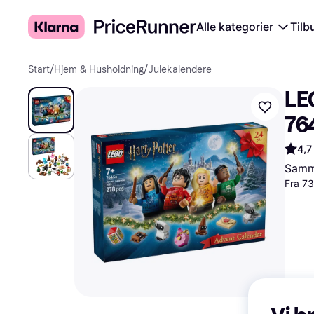
Alle kategorier
Tilb
Start
/
Hjem & Husholdning
/
Julekalendere
LE
76
4,7
Samme
Fra 73