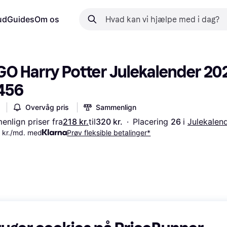
ud
Guides
Om os
GO Harry Potter Julekalender 202
456
Overvåg pris
Sammenlign
nlign priser fra
218 kr.
til
320 kr.
·
Placering 
26 
i 
Julekalen
 kr./md. med
Prøv fleksible betalinger*