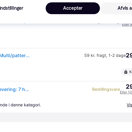
K
Indstillinger
Accepter
Afvis a
27
Dele (7+år)
49 kr. fragt
,
2-4 dage
Eller 
29
LEGO Harry Potter Advent Calendar 2025 - 76456 | Multi/patterned | One Size
59 kr. fragt
,
1-2 dage
K
29
LEGO Harry Potter™ Julekalender 2025 - Forventet levering: 7 hverdage
Bestillingsvare
Eller 1
nde i denne kategori.
Vis