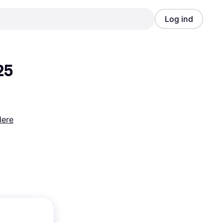
Log ind
Annonce
Annonce
5 
dere