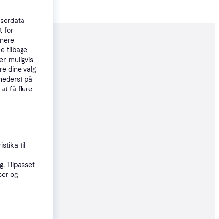
wserdata
t for
tnere
moveret
e tilbage,
r, muligvis
re dine valg
99 kr.
 nederst på
 at få flere
18 kr.
73 kr./md.
stika til
. Tilpasset
øbsgaranti
ser og
21 kr.
74 kr./md.