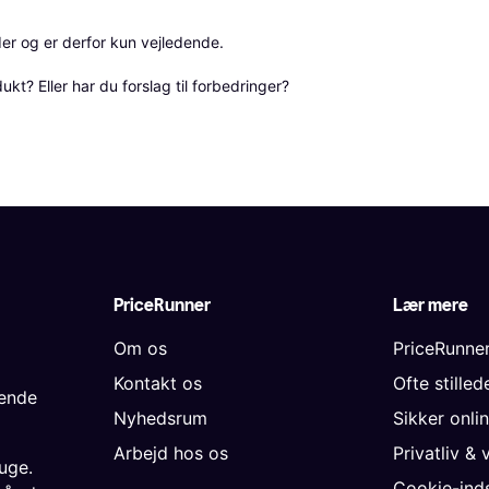
r og er derfor kun vejledende. 

? Eller har du forslag til forbedringer? 
PriceRunner
Lær mere
Om os
PriceRunne
Kontakt os
Ofte stille
gende
Nyhedsrum
Sikker onli
Arbejd hos os
Privatliv & 
uge.
Cookie-inds