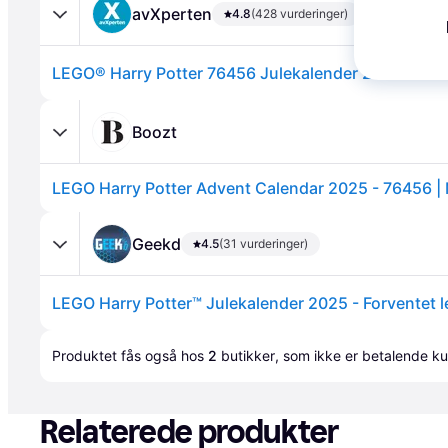
avXperten
4.8
(428 vurderinger)
LEGO® Harry Potter 76456 Julekalender 2025 - 278 
Boozt
Annonce
Geekd
4.5
(31 vurderinger)
Annonce
Produktet fås også hos 
2
butikker
, som ikke er betalende ku
Relaterede produkter