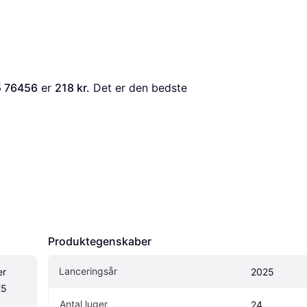
5 76456
 er 
218 kr.
 Det er den bedste 
Produktegenskaber
Lanceringsår
r 
2025
5 
Antal luger
24