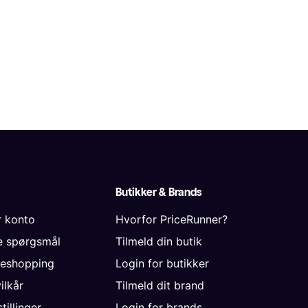
Butikker & Brands
r konto
Hvorfor PriceRunner?
de spørgsmål
Tilmeld din butik
neshopping
Login for butikker
vilkår
Tilmeld dit brand
tillinger
Login for brands