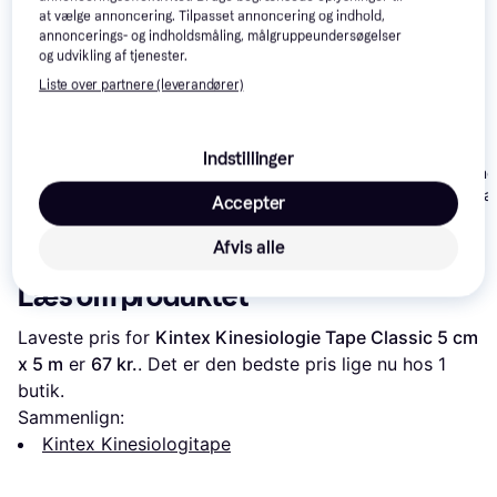
at vælge annoncering. Tilpasset annoncering og indhold,
annoncerings- og indholdsmåling, målgruppeundersøgelser
og udvikling af tjenester.
Liste over partnere (leverandører)
Jasper Kinesiology
Tape 5mx5cm
Indstillinger
Ortho Moveme
Jasper SportsTape
Kinesiology T
3.8cmx10m
Accepter
Black
85 kr.
46 kr.
71 kr.
Afvis alle
Læs om produktet
Laveste pris for 
Kintex Kinesiologie Tape Classic 5 cm 
x 5 m
 er 
67 kr.
. Det er den bedste pris lige nu hos 1 
butik.
Sammenlign:
Kintex Kinesiologitape