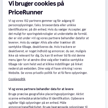
Vi bruger cookies på
PriceRunner
Vi og vores
152
partnere gemmer og får adgang til
personoplysninger, f.eks. browserdata eller unikke
identifikatorer, på din enhed. Hvis du vælger Accepter, gør
det muligt for sporingsteknologier at understøtte de formål,
der er vist under »Vi og vores partnere behandler datafor at
levere«. Hvis du vælger Afvis alle eller trækker dit
samtykke tilbage, deaktiveres de. Hvis trackere er
deaktiveret, er noget indhold og annoncer, du ser, muligvis
ikke så relevant for dig. Du kan til enhver tid få vist denne
menu igen for at ændre dine valg eller trække samtykke
tilbage når som helst ved at klikke Indstillinger på linket
nederst på websiden. Dine valg vil have virkning i vores
Relaterede produkter
Website. Se vores privatliv politik for at få flere oplysninger.
Cookiepolitik
Se vores forslag til andre produkter, der matcher dine 
interesser.
Vis alle
Vi og vores partnere behandler data for at levere
Bruge præcise geografiske placeringsoplysninger. Aktivt
scanne enhedskarakteristika til identifikation. Opbevare
og/eller tilgå oplysninger på en enhed. Måle
annonceringseffektivitet. Bruge begrænsede oplysninger til