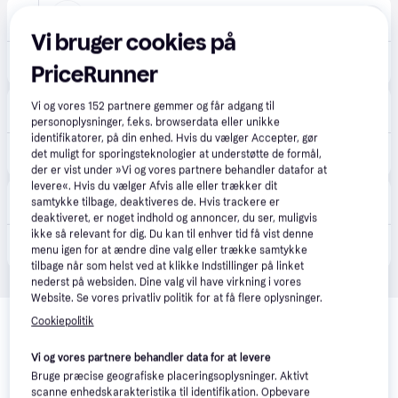
INCOVER
30 kr. fragt
,
1 dag
Vi bruger cookies på
329 kr.
Baseus Magnetisk Mobilholder til Bil til Ventilationsristen - Trådløs Opladning - Blæser - MagSafe Kompatibel - Sort
PriceRunner
Eller 3 betalinger af 110 kr.
Proshop.dk
4.8
(1280)
Vi og vores
152
partnere gemmer og får adgang til
Bestillingsvare
personoplysninger, f.eks. browserdata eller unikke
identifikatorer, på din enhed. Hvis du vælger Accepter, gør
281 kr.
Baseus PrimeTrip VC2 Pro Magnetic Holder with Qi2.2 Charger and Air Vent Fan - Black
det muligt for sporingsteknologier at understøtte de formål,
Eller 3 betalinger af 94 kr.
der er vist under »Vi og vores partnere behandler datafor at
levere«. Hvis du vælger Afvis alle eller trækker dit
CS MEGASTORE
4.5
(1861)
samtykke tilbage, deaktiveres de. Hvis trackere er
Bestillingsvare
deaktiveret, er noget indhold og annoncer, du ser, muligvis
ikke så relevant for dig. Du kan til enhver tid få vist denne
281 kr.
(ComputerSalg) Trådløs biloplader Baseus PrimeTrip VC2 Pro 25W 1.67A sort C0013N00
menu igen for at ændre dine valg eller trække samtykke
Eller 3 betalinger af 94 kr.
tilbage når som helst ved at klikke Indstillinger på linket
nederst på websiden. Dine valg vil have virkning i vores
Website. Se vores privatliv politik for at få flere oplysninger.
Relaterede produkter
Cookiepolitik
Se vores forslag til andre produkter, der matcher dine 
interesser.
Vis alle
Vi og vores partnere behandler data for at levere
Bruge præcise geografiske placeringsoplysninger. Aktivt
scanne enhedskarakteristika til identifikation. Opbevare