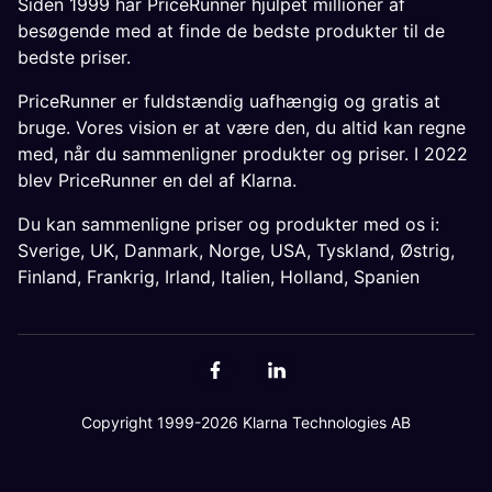
Siden 1999 har PriceRunner hjulpet millioner af
besøgende med at finde de bedste produkter til de
bedste priser.
PriceRunner er fuldstændig uafhængig og gratis at
bruge. Vores vision er at være den, du altid kan regne
med, når du sammenligner produkter og priser. I 2022
blev PriceRunner en del af Klarna.
Du kan sammenligne priser og produkter med os i:
Sverige
,
UK
,
Danmark
,
Norge
,
USA
,
Tyskland
,
Østrig
,
Finland
,
Frankrig
,
Irland
,
Italien
,
Holland
,
Spanien
Copyright 1999-2026 Klarna Technologies AB