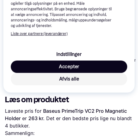
Populær
og/eller tilgå oplysninger på en enhed. Måle
annonceringseffektivitet. Bruge begrænsede oplysninger til
at vælge annoncering. Tilpasset annoncering og indhold,
annoncerings- og indholdsmåling, målgruppeundersøgelser
og udvikling af tjenester.
Liste over partnere (leverandører)
Bosch
Indstillinger
SmartphoneGrip
Quad Lock Uni
Spigen Gearlock
Adapter
Accepter
MF100 Out Front Bike
Mount
120 kr.
Afvis alle
449 kr.
88 kr.
Eller 3 betalinger af 40 kr.
Læs om produktet
Laveste pris for 
Baseus PrimeTrip VC2 Pro Magnetic 
Holder
 er 
263 kr.
 Det er den bedste pris lige nu blandt 
4
 butikker.
Sammenlign: