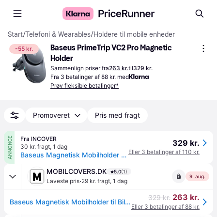
Start
/
Telefoni & Wearables
/
Holdere til mobile enheder
Baseus PrimeTrip VC2 Pro Magnetic 
-55 kr.
Holder
Sammenlign priser fra
263 kr.
til
329 kr.
Fra 3 betalinger af 88 kr. med
Prøv fleksible betalinger*
Promoveret
Pris med fragt
Fra INCOVER
ANNONCE
329 kr.
30 kr. fragt
,
1 dag
Eller 3 betalinger af 110 kr.
Baseus Magnetisk Mobilholder til Bil til Ventilationsristen - Trådløs Opladning - Blæser - MagSafe Kompatibel - Sort
MOBILCOVERS.DK
5.0
(1)
9. aug.
·
Laveste pris
29 kr. fragt
,
1 dag
263 kr.
329 kr.
Baseus Magnetisk Mobilholder til Bil m. Trådløs Opladning & Blæser - Ventilationsrist - MagSafe Kompatibel - Sort
Eller 3 betalinger af 88 kr.