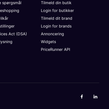
de spørgsmål
Tilmeld din butik
neshopping
Login for butikker
vilkår
Tilmeld dit brand
tillinger
Login for brands
vices Act (DSA)
Annoncering
ysning
Widgets
PriceRunner API