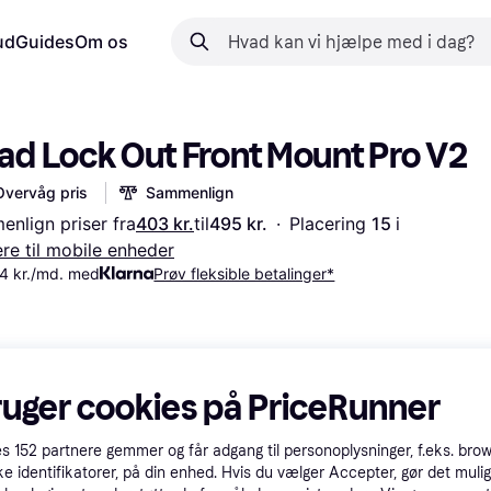
ud
Guides
Om os
ad Lock Out Front Mount Pro V2
Overvåg pris
Sammenlign
nlign priser fra
403 kr.
til
495 kr.
·
Placering 
15 
i 
re til mobile enheder
4 kr./md. med
Prøv fleksible betalinger*
ruger cookies på PriceRunner
es
152
partnere gemmer og får adgang til personoplysninger, f.eks. bro
ke identifikatorer, på din enhed. Hvis du vælger Accepter, gør det mulig