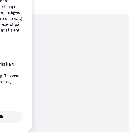
tnere
e tilbage,
r, muligvis
re dine valg
 nederst på
moveret
 at få flere
59 kr.
stika til
øbsgaranti
. Tilpasset
3 kr.
ser og
34 kr./md.
øbsgaranti
lle
2 kr.