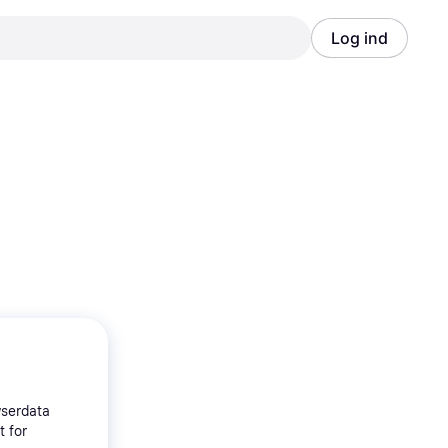
Log ind
Annonce
Annonce
wserdata
t for