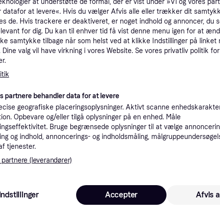
eknologier at understøtte de formål, der er vist under »Vi og vores par
tioner
 datafor at levere«. Hvis du vælger Afvis alle eller trækker dit samtykk
es de. Hvis trackere er deaktiveret, er noget indhold og annoncer, du se
elevant for dig. Du kan til enhver tid få vist denne menu igen for at ænd
kke samtykke tilbage når som helst ved at klikke Indstillinger på linket
Pro
Dine valg vil have virkning i vores Website. Se vores privatliv politik for
r.
tik
4
39 kr. fragt
,
1-2 dage
es partnere behandler data for at levere
cise geografiske placeringsoplysninger. Aktivt scanne enhedskarakteri
K
ation. Opbevare og/eller tilgå oplysninger på en enhed. Måle
ngseffektivitet. Bruge begrænsede oplysninger til at vælge annoncering
40
ng og indhold, annoncerings- og indholdsmåling, målgruppeundersøgel
til cykel
·
Laveste pris
39 kr. fragt
,
1 dag
Eller 1
af tjenester.
 partnere (leverandører)
K
Indstillinger
Accepter
Afvis a
44
Fri fragt
,
1-2 dage