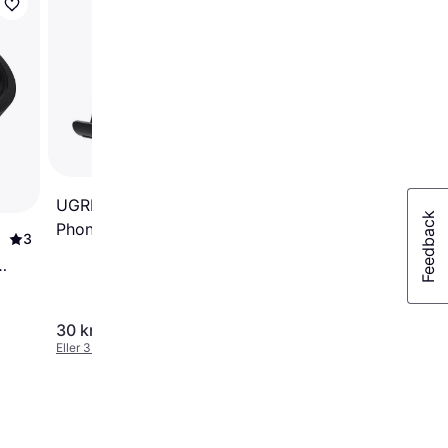
Tech-Protect CW19
UGREEN Portable Cell
Phone Stand Holder
3
ar
30 kr.
179 kr.
Eller 3 betalinger af 10 kr.
Eller 3 betalinger af 60 kr.