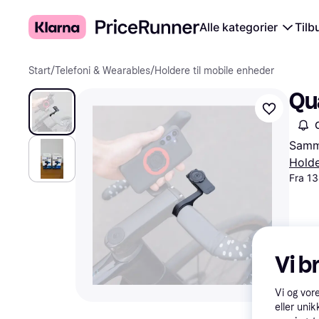
Alle kategorier
Tilb
Start
/
Telefoni & Wearables
/
Holdere til mobile enheder
Qu
Samme
Holde
Fra 13
Vi b
Vi og vor
eller unik