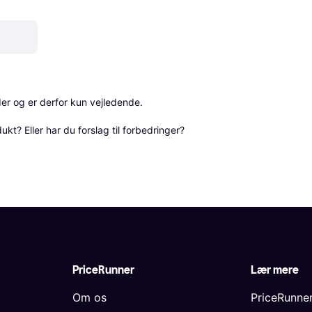
r og er derfor kun vejledende. 

? Eller har du forslag til forbedringer? 
PriceRunner
Lær mere
Om os
PriceRunne