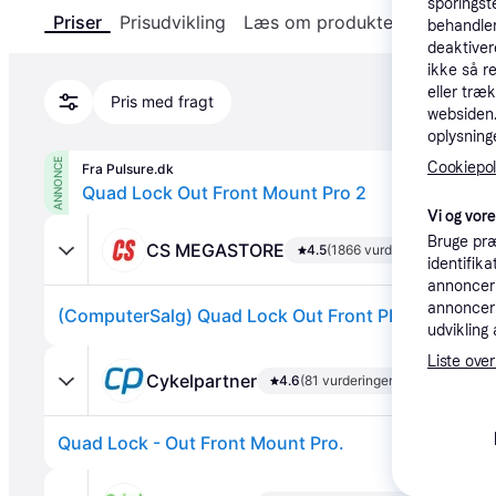
sporingst
Priser
Prisudvikling
Læs om produktet
Specifika
behandler
deaktiver
ikke så r
eller træ
Pris med fragt
websiden. 
oplysninge
ANNONCE
Cookiepoli
Fra Pulsure.dk
Quad Lock Out Front Mount Pro 2
Vi og vor
Bruge præ
CS MEGASTORE
4.5
(1866 vurderinger)
identifik
annonceri
annonceri
(ComputerSalg) Quad Lock Out Front PRO styrholder 
udvikling 
Liste over
Cykelpartner
4.6
(81 vurderinger)
Quad Lock - Out Front Mount Pro.