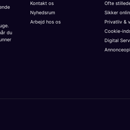
Kontakt os
Ofte stille
gende
Nyhedsrum
Sikker onli
Arbejd hos os
Privatliv & 
uge.
Cookie-inds
når du
unner
Digital Ser
Annonceopl