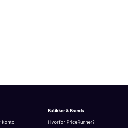
Butikker & Brands
r konto
Hvorfor PriceRunner?