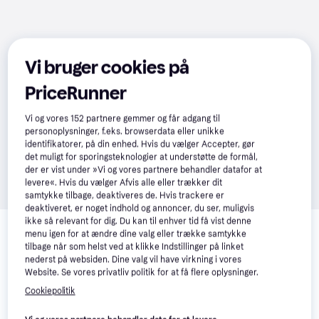
Vi bruger cookies på
PriceRunner
Vi og vores
152
partnere gemmer og får adgang til
personoplysninger, f.eks. browserdata eller unikke
identifikatorer, på din enhed. Hvis du vælger Accepter, gør
det muligt for sporingsteknologier at understøtte de formål,
der er vist under »Vi og vores partnere behandler datafor at
levere«. Hvis du vælger Afvis alle eller trækker dit
samtykke tilbage, deaktiveres de. Hvis trackere er
deaktiveret, er noget indhold og annoncer, du ser, muligvis
Relaterede produkter
ikke så relevant for dig. Du kan til enhver tid få vist denne
menu igen for at ændre dine valg eller trække samtykke
Se vores forslag til andre produkter, der matcher dine 
tilbage når som helst ved at klikke Indstillinger på linket
interesser.
Vis alle
nederst på websiden. Dine valg vil have virkning i vores
Website. Se vores privatliv politik for at få flere oplysninger.
Cookiepolitik