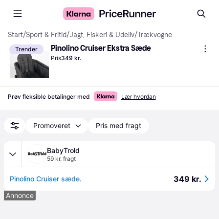
Start
/
Sport & Fritid
/
Jagt, Fiskeri & Udeliv
/
Trækvogne
Pinolino Cruiser Ekstra Sæde
Trender
Pris
349 kr.
Prøv fleksible betalinger med
Lær hvordan
Promoveret
Pris med fragt
BabyTrold
59 kr. fragt
349 kr.
Pinolino Cruiser sæde.
Annonce