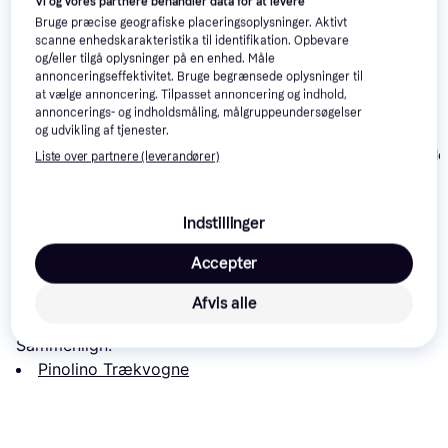
Vi og vores partnere behandler data for at levere
Bruge præcise geografiske placeringsoplysninger. Aktivt
scanne enhedskarakteristika til identifikation. Opbevare
og/eller tilgå oplysninger på en enhed. Måle
annonceringseffektivitet. Bruge begrænsede oplysninger til
at vælge annoncering. Tilpasset annoncering og indhold,
annoncerings- og indholdsmåling, målgruppeundersøgelser
HOME It
og udvikling af tjenester.
Pinolino Folding
Sammenklappelig
Outfit Foldabl
Handcart Cruiser
Liste over partnere (leverandører)
Trækvogn
Truck - Black
349 kr.
3.599 kr.
549 kr.
Eller 3 betalinger af 116 kr.
Indstillinger
Læs om produktet
Accepter
Laveste pris for 
Pinolino Cruiser Ekstra Sæde
 er 
Afvis alle
349 kr.
. Det er den bedste pris lige nu hos 1 butik.
Sammenlign:
Pinolino Trækvogne